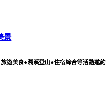
美景
美食●溯溪登山●住宿綜合等活動邀約 可電洽09