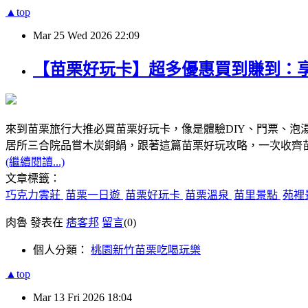
▲top
Mar
25
Wed
2026
22:09
【苗栗好玩卡】超多優惠買到賺到：享
來到苗栗旅行大推必買苗栗好玩卡，像是體驗DIY、門票、泡
居所三合院品嘗木炭銅鍋，跟著這篇苗栗好玩攻略，一次收齊苗
(繼續閱讀...)
文章標籤：
巧克力雲莊
苗栗一日遊
苗栗好玩卡
苗栗溫泉
苗里景點
苑裡
肉魯 發表在
痞客邦
留言
(0)
個人分類：
桃園新竹苗栗吃喝玩樂
▲top
Mar
13
Fri
2026
18:04