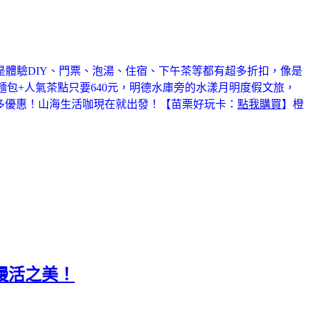
是體驗DIY、門票、泡湯、住宿、下午茶等都有超多折扣，像是
麵包+人氣茶點只要640元，明德水庫旁的水漾月明度假文旅，
眾多優惠！山海生活咖現在就出發！【苗栗好玩卡：
點我購買
】橙
城慢活之美！