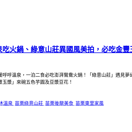
溫泉吃火鍋、綠意山莊異國風美拍，必吃金
泡暖呼呼溫泉，一泊二食必吃澎湃鴛鴦火鍋！「綠意山莊」遇見
豐玉漿」來碗五色芋圓及豆漿豆花！
沐溫泉
苗栗綠意山莊
苗栗後龍美食
苗栗東里家風