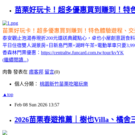
苗栗好玩卡！超多優惠買到賺到！特
苗栗好玩卡！超多優惠買到賺到！特色體驗遊程、交
泰安觀止泡湯券現折200元還送典藏點心，卓也小屋創意蔬食料
平日住宿雙人湖景房+日新島門票+湖畔午茶+電動單車只要3
香森林門票優惠：
https://centraltw.funcard.com.tw/tour/kvYK
(繼續閱讀...)
肉魯 發表在
痞客邦
留言
(0)
個人分類：
桃園新竹苗栗吃喝玩樂
▲top
Feb
08
Sun
2026
13:57
2026苗栗春遊推薦｜樹也Villa、