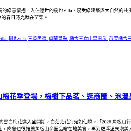
義的綠意懷抱！入住隱世的樹也Villa，感受綠建築與大自然
美的春日時光就在苗栗。
lla
樹也villa
三義民宿
卓蘭景點
橘舍三食山里廚房
苗栗橘舍
板山梅花季登場，梅樹下品茗、逛商圈、泡
白梅花進入盛開期，白茫茫花海宛如仙境。「2026 角板山行館梅花季」
花，肉魯也很推薦角板山商圈品嚐在地美食，再到羅浮溫泉泡美