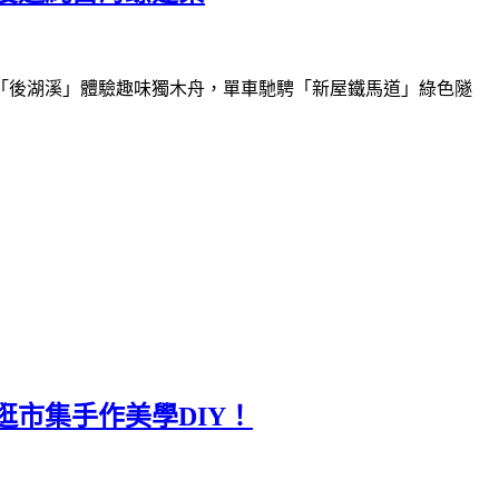
「後湖溪」體驗趣味獨木舟，單車馳騁「新屋鐵馬道」綠色隧
逛市集手作美學DIY！