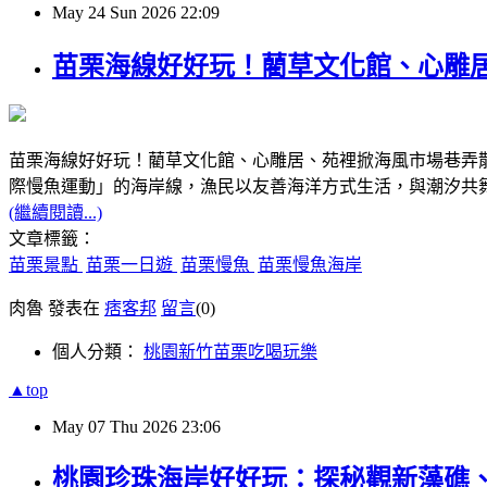
May
24
Sun
2026
22:09
苗栗海線好好玩！藺草文化館、心雕
苗栗海線好好玩！藺草文化館、心雕居、苑裡掀海風市場巷弄
際慢魚運動」的海岸線，漁民以友善海洋方式生活，與潮汐共
(繼續閱讀...)
文章標籤：
苗栗景點
苗栗一日遊
苗栗慢魚
苗栗慢魚海岸
肉魯 發表在
痞客邦
留言
(0)
個人分類：
桃園新竹苗栗吃喝玩樂
▲top
May
07
Thu
2026
23:06
桃園珍珠海岸好好玩：探秘觀新藻礁