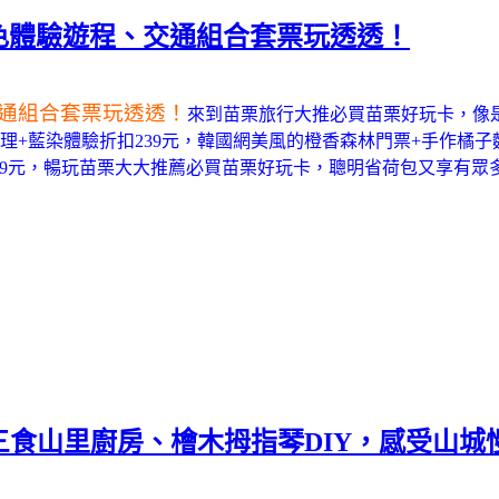
色體驗遊程、交通組合套票玩透透！
通組合套票玩透透！
來到苗栗旅行大推必買苗栗好玩卡，像
理+藍染體驗折扣239元，韓國網美風的橙香森林門票+手作橘子
,999元，暢玩苗栗大大推薦必買苗栗好玩卡，聰明省荷包又享有
橘舍三食山里廚房、檜木拇指琴DIY，感受山