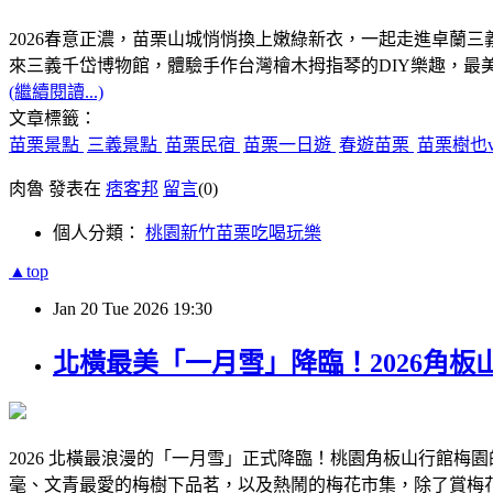
2026春意正濃，苗栗山城悄悄換上嫩綠新衣，一起走進卓蘭三
來三義千岱博物館，體驗手作台灣檜木拇指琴的DIY樂趣，最
(繼續閱讀...)
文章標籤：
苗栗景點
三義景點
苗栗民宿
苗栗一日遊
春遊苗栗
苗栗樹也vi
肉魯 發表在
痞客邦
留言
(0)
個人分類：
桃園新竹苗栗吃喝玩樂
▲top
Jan
20
Tue
2026
19:30
北橫最美「一月雪」降臨！2026角
2026 北橫最浪漫的「一月雪」正式降臨！桃園角板山行館梅園的雪
毫、文青最愛的梅樹下品茗，以及熱鬧的梅花市集，除了賞梅