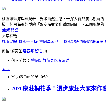
桃園珍珠海岸蘊藏著世界級自然生態，一探大自然演化軌跡的
道，純白海螺外型的「永安海螺文化體驗園區」，異國風格的
(繼續閱讀...)
文章標籤：
桃園景點
桃園一日遊
桃園草漯沙丘
桃園燈塔
桃園珍珠海岸
肉魯 發表在
痞客邦
留言
(0)
個人分類：
桃園新竹苗栗吃喝玩樂
▲top
May
05
Tue
2026
10:59
2026康莊桐花季！漫步康莊大家來