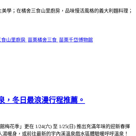
的共生美學；在橘舍三食山里廚房，品味慢活風格的義大利麵料理；
三食山里廚房
苗栗橘舍三食
苗栗千岱博物館
溫泉，冬日最浪漫行程推薦。
更在 1/24(六) 至 1/25(日) 推出充滿年味的迎新春揮
人湯暖身，或前往最新的宇內溪溫泉戲水區體驗暖呼呼溫泉！