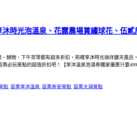
沐時光泡溫泉、花露農場賞繡球花、伍貳居
湯、鍋物、下午茶等都有超多折扣，苑裡享沐時光徜徉露天風呂，
栗必玩景點的超值折扣吧！【享沐溫泉泡湯券獨家優惠只要49
景點
苗栗享沐溫泉
苗栗泰安景點
苗栗大湖景點