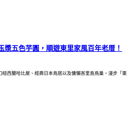
豐玉漿五色芋圓，順遊東里家風百年老厝！
夢幻紐西蘭哈比屋、經典日本鳥居以及慵懶峇里島鳥巢，漫步「東