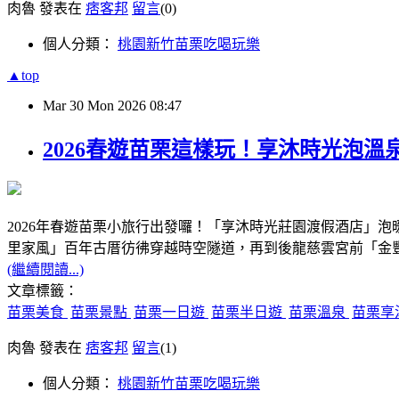
肉魯 發表在
痞客邦
留言
(0)
個人分類：
桃園新竹苗栗吃喝玩樂
▲top
Mar
30
Mon
2026
08:47
2026春遊苗栗這樣玩！享沐時光泡
2026年春遊苗栗小旅行出發囉！「享沐時光莊園渡假酒店」
里家風」百年古厝彷彿穿越時空隧道，再到後龍慈雲宮前「金
(繼續閱讀...)
文章標籤：
苗栗美食
苗栗景點
苗栗一日遊
苗栗半日遊
苗栗溫泉
苗栗享
肉魯 發表在
痞客邦
留言
(1)
個人分類：
桃園新竹苗栗吃喝玩樂