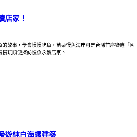
續店家！
魚的故事，學會慢慢吃魚，苗栗慢魚海岸可是台灣首座響應「國
慢慢玩順便探訪慢魚永續店家。
漫遊純白海螺建築