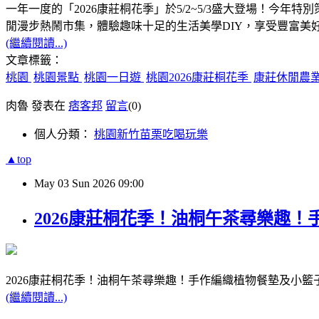
一年一度的「2026康莊桐花季」於5/2~5/3盛大登場！
閒漫步熱鬧市集，體驗趣味十足的生活美學DIY，享受豐富美
(繼續閱讀...)
文章標籤：
桃園
桃園景點
桃園一日遊
桃園2026康莊桐花季
康莊休閒農
肉魯 發表在
痞客邦
留言
(0)
個人分類：
桃園新竹苗栗吃喝玩樂
▲top
May
03
Sun
2026
09:00
2026康莊桐花季！油桐午茶尋樂趣
2026康莊桐花季！油桐午茶尋樂趣！手作編織植物餐墊及小
(繼續閱讀...)