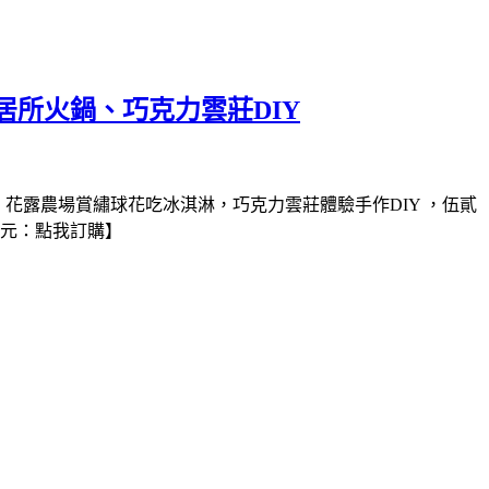
所火鍋、巧克力雲莊DIY
花露農場賞繡球花吃冰淇淋，巧克力雲莊體驗手作DIY ，伍貳
9元：點我訂購】