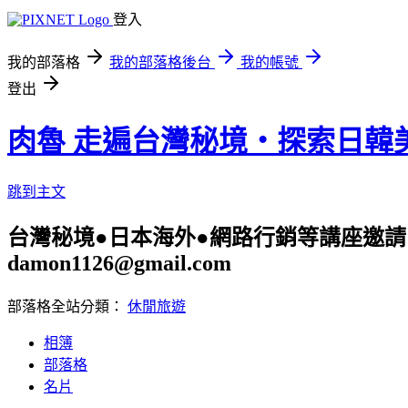
登入
我的部落格
我的部落格後台
我的帳號
登出
肉魯 走遍台灣秘境・探索日韓
跳到主文
台灣秘境●日本海外●網路行銷等講座邀請 旅遊
damon1126@gmail.com
部落格全站分類：
休閒旅遊
相簿
部落格
名片