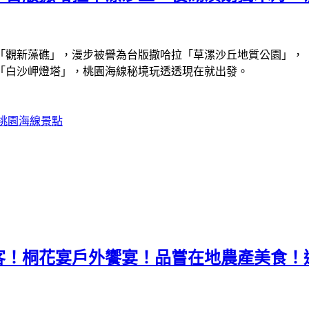
「觀新藻礁」，漫步被譽為台版撒哈拉「草漯沙丘地質公園」，
「白沙岬燈塔」，桃園海線秘境玩透透現在就出發。
桃園海線景點
作客！桐花宴戶外饗宴！品嘗在地農產美食！