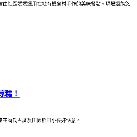
細品嚐由社區媽媽運用在地有機食材手作的美味餐點。現場還能悠
涼糕！
康莊簡氏古厝及田園稻田小徑好愜意。