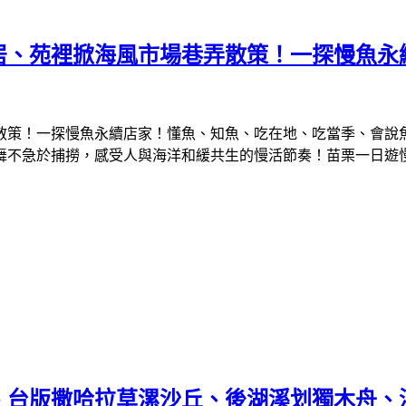
居、苑裡掀海風市場巷弄散策！一探慢魚永
散策！一探慢魚永續店家！懂魚、知魚、吃在地、吃當季、會說
舞不急於捕撈，感受人與海洋和緩共生的慢活節奏！苗栗一日遊
、台版撒哈拉草漯沙丘、後湖溪划獨木舟、