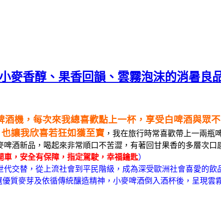
嚐小麥香醇、果香回韻、雲霧泡沫的消暑良
口白啤酒機，每次來我總喜歡點上一杯，享受白啤酒與眾
，也讓我欣喜若狂如獲至寶
，我在旅行時常喜歡帶上一兩瓶
麥啤酒新品，喝起來非常順口不苦澀，有著回甘果香的多層次口
開車，安全有保障，指定駕駛，幸福鑰匙
）
的世代交替，從上流社會到平民階級，成為深受歐洲社會喜愛的飲
r，更是嚴選優質麥芽及依循傳統釀造精神，小麥啤酒倒入酒杯後，呈