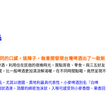
品
不同的口感，這陣子，無意間發現台灣啤酒出了一款新
啤酒，利用住在民宿的夜晚時光，買點宵夜、零食，與三五好友
感，比一般啤酒更加清涼解渴喔，在不同時間點喝，竟然呈現不
品，尤其以德國、奧地利最具代表性。小麥啤酒別名『白啤
現雲霧狀酒液，頂層的綿密泡沫狀，入喉可感受到小麥香醇、果香回