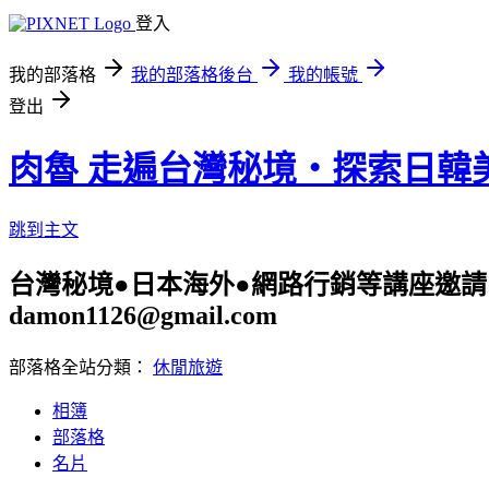
登入
我的部落格
我的部落格後台
我的帳號
登出
肉魯 走遍台灣秘境・探索日韓
跳到主文
台灣秘境●日本海外●網路行銷等講座邀請 旅遊
damon1126@gmail.com
部落格全站分類：
休閒旅遊
相簿
部落格
名片