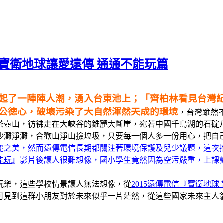
信 寶衛地球讓愛遠傳 通通不能玩篇
起了一陣陣人潮，湧入台東池上；「齊柏林看見台灣
公德心，破壞污染了大自然渾然天成的環境
，台灣雖然
茶壺山，彷彿走在大峽谷的錐麓大斷崖，宛若中國千島湖的石碇
沙灘淨灘，合歡山淨山撿垃圾，只要每一個人多一份用心，把自
麗之美，然而遠傳電信長期都關注著環境保護及兒少議題，這次
能玩
』影片後讓人很難想像，國小學生竟然因為空污嚴重，上課戴
玩樂，這些學校情景讓人無法想像，從
2015遠傳電信『寶衛地
可見到這群小朋友對於未來似乎一片茫然，從這些國家未來主人