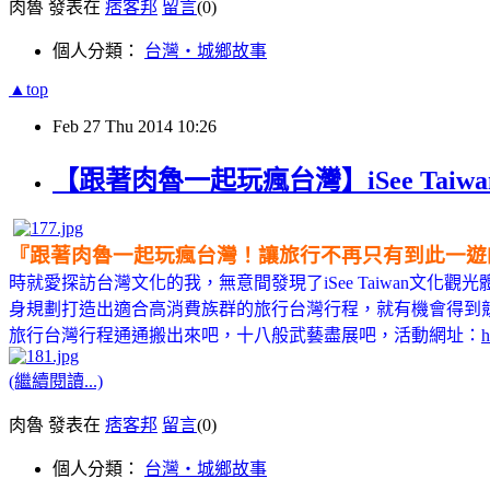
肉魯 發表在
痞客邦
留言
(0)
個人分類：
台灣‧城鄉故事
▲top
Feb
27
Thu
2014
10:26
【跟著肉魯一起玩瘋台灣】iSee Tai
『跟著肉魯一起玩瘋台灣！讓旅行不再只有到此一遊
時就愛探訪台灣文化的我，無意間發現了iSee Taiwan文
身規劃打造出適合高消費族群的旅行台灣行程，就有機會得到
旅行台灣行程通通搬出來吧
，十八般武藝盡展吧
，活動網址：
h
(繼續閱讀...)
肉魯 發表在
痞客邦
留言
(0)
個人分類：
台灣‧城鄉故事