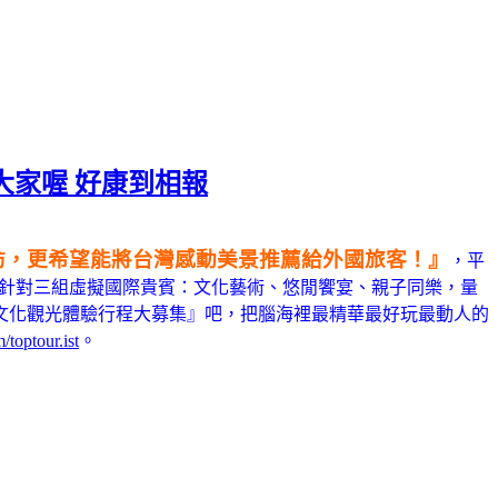
著大家喔 好康到相報
訪，更希望能將台灣感動美景推薦給外國旅客！』
，平
，只要針對三組虛擬國際貴賓：文化藝術、悠閒饗宴、親子同樂，量
文化觀光體驗行程大募集
』吧
，把腦海裡最精華最好玩最動人的
toptour.ist
。