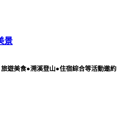
美景
美食●溯溪登山●住宿綜合等活動邀約 可電洽09