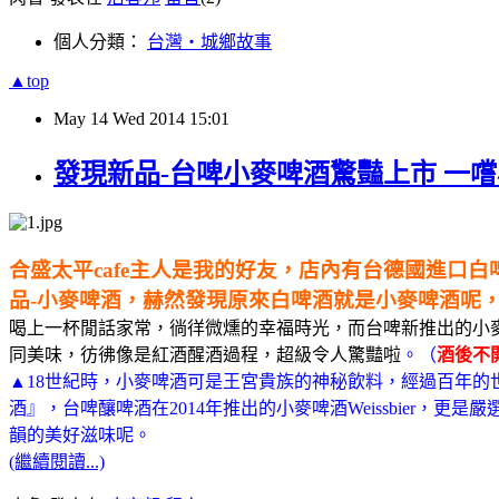
個人分類：
台灣‧城鄉故事
▲top
May
14
Wed
2014
15:01
發現新品-台啤小麥啤酒驚豔上市 一
合盛太平cafe主人是我的好友，店內有台德國進
品-小麥啤酒，赫然發現原來白啤酒就是小麥啤酒呢
喝上一杯閒話家常，徜徉微燻的幸福時光，而台啤新推出的小
同美味，彷彿像是紅酒醒酒過程，超級令人驚豔啦
。
（
酒後不
▲18世紀時，小麥啤酒可是王宮貴族的神秘飲料，經過百年
酒』，台啤釀啤酒在2014年推出的小麥啤酒Weissbie
韻的美好滋味呢。
(繼續閱讀...)