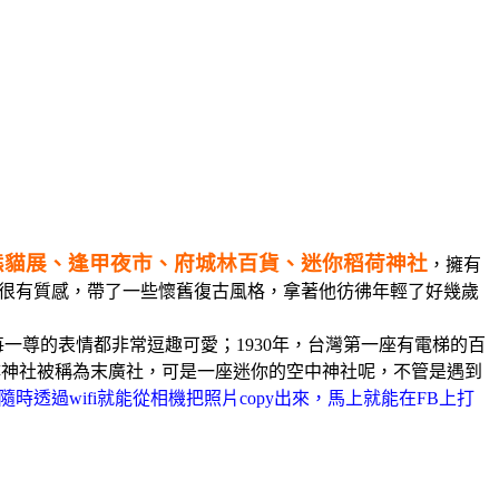
隻紙熊貓展、逢甲夜市、府城林百貨、迷你稻荷神社
，擁有
色皮革很有質感，帶了一些懷舊復古風格，拿著他彷彿年輕了好幾歲
一尊的表情都非常逗趣可愛；1930年，台灣第一座有電梯的百
，頂樓神社被稱為末廣社，可是一座迷你的空中神社呢，不管是遇到
透過wifi就能從相機把照片copy出來，馬上就能在FB上打