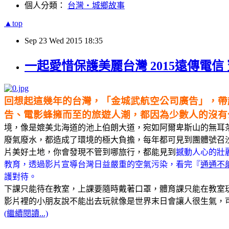
個人分類：
台灣‧城鄉故事
▲top
Sep
23
Wed
2015
18:35
一起愛惜保護美麗台灣 2015遠傳電
回想起這幾年的台灣，「金城武航空公司廣告」，帶
告、電影蜂擁而至的旅遊人潮，都因為少數人的沒有
境，像是媲美北海道的池上伯朗大道，宛如阿爾卑斯山的無耳
廢氣廢水，都造成了環境的極大負擔，每年都可見到團體號召
片美好土地，你會發現不管到哪旅行，都能見到
撼動人心的壯
教育，透過影片宣導台灣日益嚴重的空氣污染，看完『
通通不
護對待。
下課只能待在教室，上課要隨時戴著口罩，體育課只能在教室
影片裡的小朋友說不能出去玩就像是世界末日會讓人很生氣，
(繼續閱讀...)