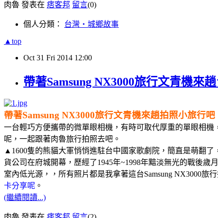
肉魯 發表在
痞客邦
留言
(0)
個人分類：
台灣‧城鄉故事
▲top
Oct
31
Fri
2014
12:00
帶著Samsung NX3000旅行文青機
帶著Samsung NX3000旅行文青機來趟拍照
一台輕巧方便攜帶的微單眼相機，有時可取代厚重的單眼相機，讓
呢，一起跟著肉魯旅行拍照去吧。
▲1600隻的熊貓大軍悄悄進駐台中國家歌劇院，簡直是萌翻
貨公司在府城開幕，歷經了1945年~1998年黯淡無光的戰
室內低光源，，所有照片都是我拿著這台Samsung NX3000
卡分享呢
。
(繼續閱讀...)
肉魯 發表在
痞客邦
留言
(2)