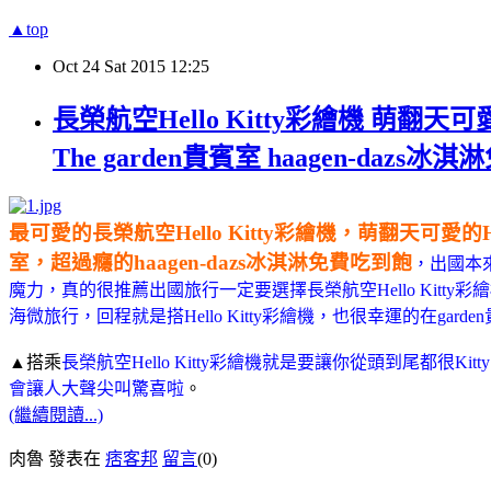
▲top
Oct
24
Sat
2015
12:25
長榮航空Hello Kitty彩繪機 萌翻
The garden貴賓室 haagen-dazs
最可愛的長榮航空Hello Kitty彩繪機，萌翻天可愛的
室，超過癮的haagen-dazs冰淇淋免費吃到飽
，出國本
魔力
，真的很推薦出國旅行一定要選擇
長榮航空Hello Ki
海微旅行
，回程就是搭
Hello Kitty彩繪機
，也很幸運的在gard
▲搭乘
長榮航空Hello Kitty彩繪機就是要讓你從頭到尾都很Kitty
會讓人大聲尖叫驚喜啦
。
(繼續閱讀...)
肉魯 發表在
痞客邦
留言
(0)