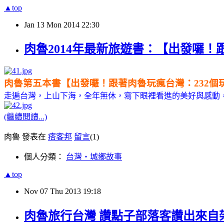
▲top
Jan
13
Mon
2014
22:30
肉魯2014年最新旅遊書：【出發囉！跟
肉魯第五本書【出發囉！跟著肉魯玩瘋台灣：232個
走遍台灣，上山下海，全年無休，寫下眼裡看進的美好與感動
(繼續閱讀...)
肉魯 發表在
痞客邦
留言
(1)
個人分類：
台灣‧城鄉故事
▲top
Nov
07
Thu
2013
19:18
肉魯旅行台灣 讚點子部落客讚出來自架站分享 h