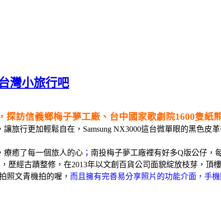
來趟台灣小旅行吧
小旅行吧，探訪信義鄉梅子夢工廠、台中國家歌劇院1600
旅行更加輕鬆自在，Samsung NX3000這台微單眼的黑
了，療癒了每一個旅人的心
；
南投梅子夢工廠裡有好多Q版公仔，每
後歲月，歷經古蹟整修，在2013年以文創百貨公司面貌綻放枝芽
旅行拍照文青機拍的喔，
而且擁有完善易分享照片的功能介面，手機隨時