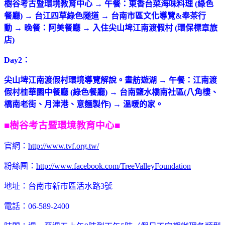
樹谷考古暨環境教育中心 → 午餐：東香台菜海味料理 (綠色
餐廳)
→ 台江四草綠色隧道
→ 台南市區文化導覽&奉茶行
動
→ 晚餐：阿美餐廳
→ 入住尖山埤江南渡假村 (環保標章旅
店)
Day2：
尖山埤江南渡假村環境導覽解說。畫舫遊湖 → 午餐：江南渡
假村桂華園中餐廳
(綠色餐廳)
→ 台南鹽水橋南社區(八角樓、
橋南老街、月津港、意麵製作)
→ 溫暖的家。
■樹谷考古暨環境教育中心■
官網：
http://www.tvf.org.tw/
粉絲團：
http://www.facebook.com/TreeValleyFoundation
地址：台南市新市區活水路3號
電話：06-589-2400