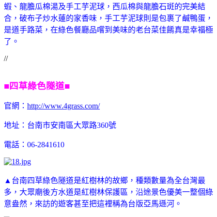
蝦、龍膽瓜棉湯及手工芋泥球，西瓜棉與龍膽石斑的完美結
合，破布子炒水蓮的家香味，手工芋泥球則是包裹了鹹鴨蛋，
是道手路菜，在綠色餐廳品嚐到美味的老台菜佳餚真是幸福極
了。
//
■四草綠色隧道■
官網：
http://www.4grass.com/
地址：
台南市安南區大眾路360號
電話：06-2841610
▲台南四草綠色隧道是紅樹林的故鄉，種類數量為全台灣最
多，大眾廟後方水道是紅樹林保護區，沿途景色優美一整個綠
意盎然，來訪的遊客甚至把這裡稱為台版亞馬遜河。