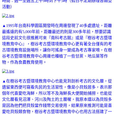
時間：週一至週五上午9時到下午5時（假日不定期辦理各類型
活動）
▲1995年台南科學園區開發時在周邊發現了40多處遺址，距離
最遙遠的有5,000年前，距離最近的則是300多年前，
想要認識
這段史前文化很推薦可來『南科考古館』或是『
樹谷考古暨環
境教育中心』，樹谷考古暨環境教育中心更有著全台僅有的考
古環境教育設施場所，讓你可搖身一變成為考古專家唷，在樹
谷考古暨環境教育中心周邊也種植了一些甘蔗、地瓜葉等作
物，作為食農教育使用。
▲在
樹谷考古暨環境教育中心也能見到剖析考古的文化層，從
遺留東西便可窺看先民的生活習性，像是小貝殼居多，表示那
個年代喜愛吃海鮮，所以等不及海鮮長大便開始捕撈，也能從
文化層看見沼澤、河川及陶土的土層喔，我原本還以為貝殼多
是因為他們把貝殼當作錢幣交易使用，結果原來推測可能是喜
愛吃貝殼類食物，
樹谷考古暨環境教育中心也用古法搭建了一