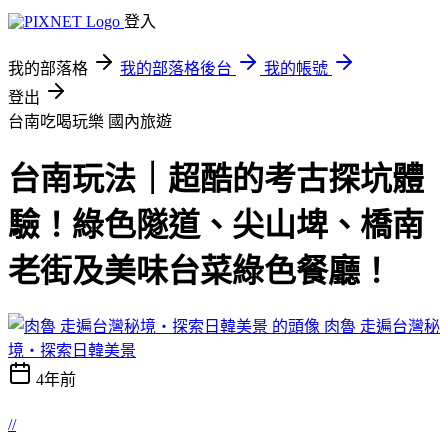
登入
我的部落格
我的部落格後台
我的帳號
登出
台南吃喝玩樂
國內旅遊
台南玩法｜超酷的考古探坑體
驗！綠色隧道、尖山埤、橋南
老街及美味台菜綠色餐廳！
肉魯 走遍台灣秘
境・探索日韓美景
4年前
//