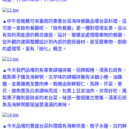
▲中午很推薦可來臺南的東香台菜海味餐廳品嚐台菜料理，這
可是一家綠色餐廳呢，「綠色餐廳」是一種對環境友善，並以
有效利用能源的概念建造、設計、營運並處理廢棄物的餐廳，
從外觀的建築整體設計到內部的廚房器材，甚至廢棄物、廚餘
的處理等，皆有「綠化」概念。
▲今天我們品嚐的有東香肆福拼盤、招牌蝦捲、清蒸石斑魚、
鳳梨栗子雞及海鮮粥，古早味的肆福拼盤有冰鎮小捲、油雞
腿、金棗雞捲及蟹肉棒，蝦捲由新鮮蝦仁、馬蹄、芹菜、蔥
花、旗魚漿及白表調味而成，包裹上豆皮油炸，非常好吃，鳳
梨栗子雞則是辦桌的老台菜，味道一整個復古懷舊，清蒸石斑
魚及海鮮粥都是誠意滿滿的美味。
▲今天品嚐的豐盛台菜料理還有海鮮烘蛋、樹子水蓮、白灼鮮