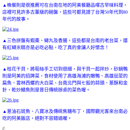
▲晚餐則是很推薦可在台南在地的阿美餐廳品嚐古早味料理，
店裡可見許多古董級的碗盤，這些可都見證了台灣50年代到80
年代的故事。
▲三色拼盤有蝦棗、蟳丸及
香腸，這些都是台南的老台菜，還
有紅蟳米糕亦是必吃必點，吃了真的會讓人好懷念！
▲桂花干貝，將筍絲手工切到很細，與干貝一起拌炒，砂鍋鴨
則是阿美的招牌菜，食材使用了高雄海浦的嫩鴨、高雄茄萣的
扁魚、雲林西螺的大白菜、台南北門與七股的蒜頭、蔥酥和金
針，乾炒鱔魚則是昔日傳統辦桌的菜色喔。
▲蔥油石斑魚、八寶冰及傳統焦糖布丁，國際觀光客來台南必
吃的阿美飯店，絕對不容錯過喔。
//