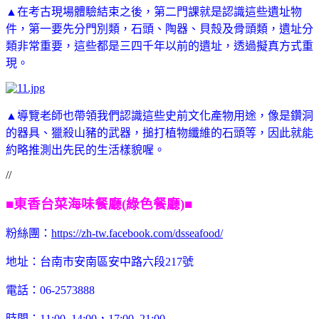
▲在考古現場體驗結束之後，第二門課就是認識這些遺址物
件，第一要先分門別類，石頭、陶器、貝殼及骨頭類，遺址分
類非常重要，這些都是三四千年以前的遺址，透過擬真方式重
現。
▲導覽老師也帶領我們認識這些史前文化產物用途，像是鑽洞
的器具、獵殺山豬的武器，搥打植物纖維的石頭等，因此就能
約略推測出先民的生活樣貌喔。
//
■
東香台菜海味餐廳(綠色餐廳)■
粉絲團：
https://zh-tw.facebook.com/dsseafood/
地址：台南市安南區安中路六段217號
電話：06-2573888
時間：11:00–14:00，17:00–21:00