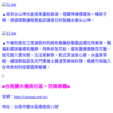
▲來到尖山埤也能搭乘畫舫遊湖，隱藏埤塘裡還有一棟房子
唷，透過環教課程更能認識昔日的製糖水庫尖山埤。
▲午餐則是在江南渡假村的綠色餐廳桂華園品嚐在地美食，賜
福彩蝶拼盤裡有豬蹄、飛魚卵及花枝，還有醬爆香酥百花蟹、
桂花蝦八寶米糕、古法蒸鮮魚、乾式茶油安心豚、水晶蒸草
蝦、繡球群菇蔬及天門東燉土雞湯等美味料理，推薦可來融入
在地食材的桂華園用餐喔。
//
■
台南鹽水橋南社區。范楠意麵■
官網：
http://ciaonan.org.tw/
地址：台南市鹽水區橋南街13號