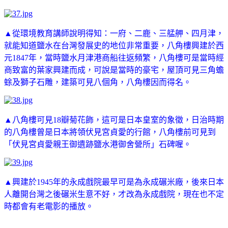
▲從環境教育講師說明得知：一府、二鹿、三艋舺、四月津，
就能知道
鹽水在台灣發展史的地位非常重要，八角樓興建於西
元1847年，當時鹽水月津港商船往返頻繁，八角樓可是當時經
商致富的葉家興建而成，可說是當時的豪宅，屋頂可見三角蟾
蜍及獅子石雕，建築可見八個角，八角樓因而得名。
▲八角樓可見18瓣菊花飾，這可是日本皇室的象徵，日治時期
的八角樓曾是日本將領伏見宮貞愛的行館，八角樓前可見到
「伏見宮貞愛親王御遺跡鹽水港御舍營所」石碑喔。
▲興建於1945年的永成戲院最早可是為永成碾米廠，後來日本
人離開台灣之後碾米生意不好，才改為永成戲院，現在也不定
時都會有老電影的播放。