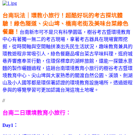
台南玩法｜環教小旅行！超酷好玩的考古探坑體
驗！綠色隧道、尖山埤、橋南老街及美味台菜綠色
餐廳！
台南新市可不是只有科學園區，樹谷考古暨環境教育
中心有著獨一無二的考古現場，拿著考古器具在現場實際挖
掘，從時間軸與空間軸拼湊出先民生活狀況，趣味教育兼具的
環教遊程非常吸引人，綠色餐廳品嚐台菜古早味料理，逛府城
巷弄響應奉茶行動，住環保標章的湖畔旅館，還能一探鹽水意
麵的製作曬麵過程，這趟台南環境教育小旅行的樹谷考古暨環
境教育中心、尖山埤與大家熟悉的關渡自然公園、溪頭、劍湖
山及小人國等都是環保署認證的環境教育設施場所，
透過遊程
參與的導覽學習可更加認識台灣這塊土地喔。
//
台南二日環境教育小旅行：
Day1：