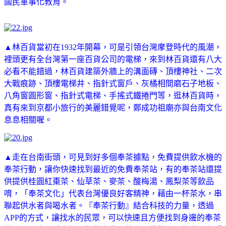
國民軍事化教育。
▲林百貨當初在1932年開幕，可是引領台灣摩登時代的風潮，
裡頭更有全台灣第一座百貨公司的電梯，來到林百貨還有八大
必看不能錯過，林百貨建築外牆上的溝面磚、頂樓神社、二次
大戰痕跡、頂樓電梯井、指針式窗戶、灰橘相間磨石子地板、
八角窗圓形窗、指針式電梯、手搖式鐵捲門等，逛林百貨時，
真有來到京都小旅行的美麗錯覺呢，鄭成功祖廟亦與台南文化
息息相關喔。
▲走在台南街頭，可見到好多個奉茶據點，免費提供飲水機的
奉茶行動，讓你快速找到最近的免費奉茶站，有的奉茶站還提
供提供桂圓紅棗茶、仙草茶、麥茶、酸梅湯、鳳梨茶等飲品
唷，「奉茶文化」代表台灣優良好客精神，藉由一杯茶水，串
聯起供水者與喝水者。『奉茶行動』結合科技的力量，透過
APP的方式，讓找水的民眾，可以快速且方便找到身邊的奉茶