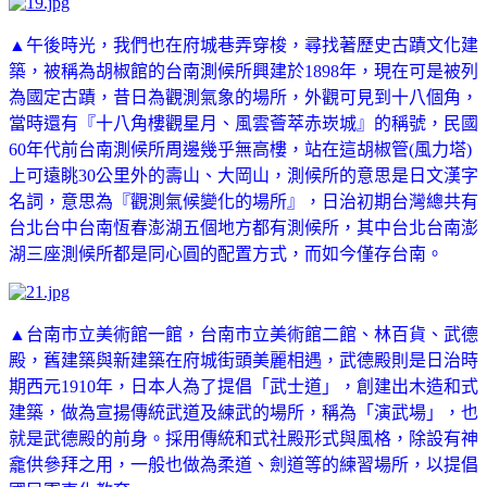
▲午後時光，我們也在府城巷弄穿梭，尋找著歷史古蹟文化建
築，被稱為胡椒館的台南測候所興建於1898年，現在可是被列
為國定古蹟，昔日為觀測氣象的場所，外觀可見到十八個角，
當時還有『十八角樓觀星月、風雲薈萃赤崁城』的稱號，民國
60年代前台南測候所周邊幾乎無高樓，站在這胡椒管(風力塔)
上可遠眺30公里外的壽山、大岡山，測候所的意思是日文漢字
名詞，意思為『觀測氣候變化的場所』，日治初期台灣總共有
台北台中台南恆春澎湖五個地方都有測候所，其中台北台南澎
湖三座測候所都是同心圓的配置方式，而如今僅存台南。
▲台南市立美術館一館，台南市立美術館二館、林百貨、武德
殿，舊建築與新建築在府城街頭美麗相遇，武德殿則是日治時
期西元1910年，日本人為了提倡「武士道」，創建出木造和式
建築，做為宣揚傳統武道及練武的場所，稱為「演武場」，也
就是武德殿的前身。採用傳統和式社殿形式與風格，除設有神
龕供參拜之用，一般也做為柔道、劍道等的練習場所，以提倡