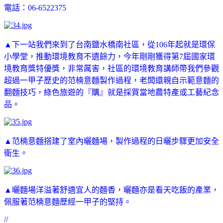
電話：06-6522375
▲下一站我們來到了台南鹽水橋南社區，從106年起就是環保
小學堂，推動環境教育不遺餘力，今年剛剛獲得第7屆國家環
境教育獎特優獎，非常厲害，社區的環境教育講師帶我們參觀
超過一甲子歷史的范楠意麵製作過程，老闆還親自示範意麵的
翻麵技巧，綠色旅遊的『購』就是採買當地農特產或工藝紀念
品。
▲范楠意麵搭建了室內曬麵場，製作過程的日曬步驟更加安全
衛生。
▲曬麵場洋溢著舒適宜人的麵香，曬麵亦是看天吃飯的產業，
佩服著范楠意麵歷經一甲子的堅持。
//