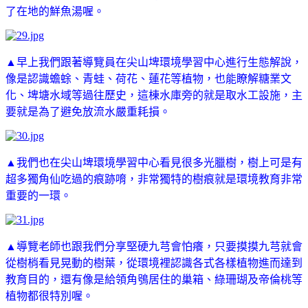
了在地的鮮魚湯喔。
▲早上我們跟著導覽員在尖山埤環境學習中心進行生態解說，
像是認識蟾蜍、青蛙、荷花、蓮花等植物，也能瞭解糖業文
化、埤塘水域等過往歷史，這棟水庫旁的就是取水工設施，主
要就是為了避免放流水嚴重耗損。
▲我們也在
尖山埤環境學習中心看見很多光臘樹，樹上可是有
超多獨角仙吃過的痕跡唷，非常獨特的樹痕就是環境教育非常
重要的一環。
▲導覽老師也跟我們分享堅硬九芎會怕癢，只要摸摸九芎就會
從樹梢看見晃動的樹葉，從環境裡認識各式各樣植物進而達到
教育目的，還有像是給領角鴞居住的巢箱、綠珊瑚及帝倫桃等
植物都很特別喔。