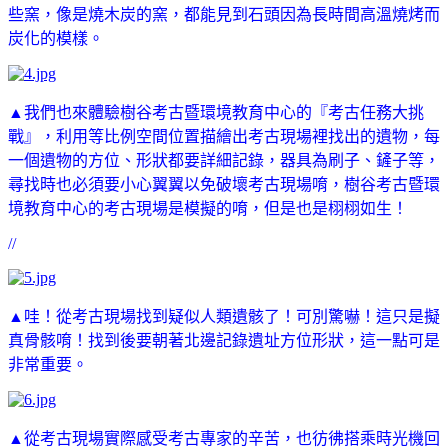
些窯，像是燒木炭的窯，都能見到石頭因為長時間高溫燒烤而
炭化的模樣。
▲我們也來體驗樹谷考古暨環境教育中心的『考古任務大挑
戰』，利用等比例空間位置描繪出考古現場裡找出的遺物，每
一個遺物的方位、形狀都要詳細記錄，
器具為刷子、鏟子等，
尋找時也必須要小心翼翼以免破壞考古現場唷，
樹谷考古暨環
境教育中心的
考古現場是模擬的唷，但是也是栩栩如生！
//
▲哇！從考古現場找到疑似人類遺骸了！可別驚嚇！這只是擬
真骨骸唷！找到後要朝著北邊記錄遺址方位形狀，這一點可是
非常重要。
▲從考古現場實際感受考古專家的辛苦，也彷彿搭乘時光機回