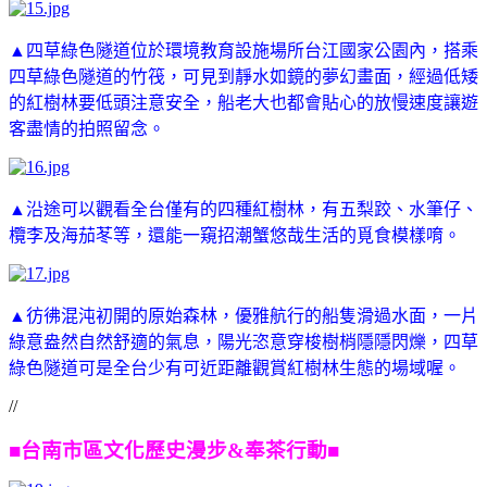
▲四草綠色隧道位於環境教育設施場所台江國家公園內，搭乘
四草綠色隧道的竹筏，可見到靜水如鏡的夢幻畫面，經過低矮
的紅樹林要低頭注意安全，船老大也都會貼心的放慢速度讓遊
客盡情的拍照留念。
▲
沿途可以觀看全台僅有的四種紅樹林，有五梨跤、水筆仔、
欖李及海茄苳等，還能一窺招潮蟹悠哉生活的覓食模樣唷。
▲彷彿混沌初開的原始森林，優雅航行的船隻滑過水面，一片
綠意盎然自然舒適的氣息，陽光恣意穿梭樹梢隱隱閃爍，四草
綠色隧道可是全台少有可近距離觀賞紅樹林生態的場域喔。
//
■台南市區文化歷史漫步&奉茶行動■