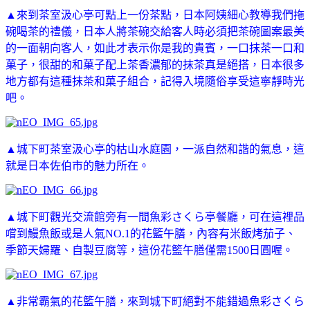
▲來到茶室
汲心亭可點上一份茶點，日本阿姨細心教導我們拖
碗喝茶的禮儀，日本人將茶碗交給客人時必須把茶碗圖案最美
的一面朝向客人，如此才表示你是我的貴賓，一口抹茶一口和
菓子，很甜的和菓子配上茶香濃郁的抹茶真是絕搭，日本很多
地方都有這種抹茶和菓子組合，記得入境隨俗享受這寧靜時光
吧。
▲城下町
茶室
汲心亭的枯山水庭園，一派自然和諧的氣息，這
就是日本佐伯市的魅力所在。
▲城下町觀光交流館旁有一間魚彩さくら亭餐廳，可在這裡品
嚐到鰻魚飯或是人氣NO.1的花籃午膳，內容有米飯烤茄子、
季節天婦羅、自製豆腐等，這份花籃午膳僅需1500日圓喔。
▲非常霸氣的花籃午膳，來到城下町絕對不能錯過
魚彩さくら