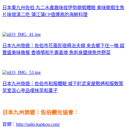
日本東九州佐伯 丸二水產趣味拔伊勢龍蝦體驗 美味龍蝦生魚
片味增湯二吃 蒲江蒲CP值爆高的海鮮料理
日本九州旅遊｜佐伯市花風民宿舜治夫婦 來去鄉下住一晚 超
豐盛美味晚餐 香噴噴和牛壽喜燒 魚刺身鹽燒魚炸野菜
日本九州旅遊｜佐伯市和服體驗 城下町武家屋敷通和服散策
茶室汲心亭品嚐抹茶和菓子
日本九州旅遊｜佐伯觀光協會：
官網：
http://saiki-kankou.com/