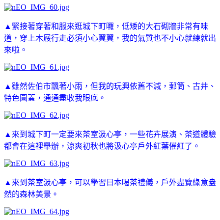
▲緊接著穿著和服來逛城下町囉，低矮的大石砌牆非常有味
道，穿上木屐行走必須小心翼翼，我的氣質也不小心就練就出
來啦。
▲雖然佐伯市飄著小雨，但我的玩興依舊不減，郵筒、古井、
特色圓蓋，通通盡收我眼底。
▲來到城下町一定要來茶室汲心亭，一些花卉展演、茶道體驗
都會在這裡舉辦，涼爽初秋也將
汲心亭戶外紅葉催紅了。
▲來到茶室
汲心亭，可以學習日本喝茶禮儀，戶外盡覽綠意盎
然的森林美景。