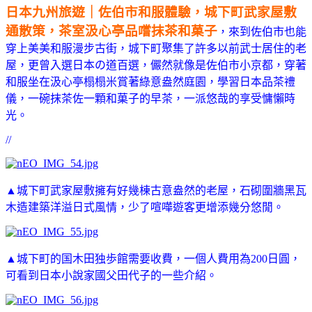
日本九州旅遊｜佐伯市和服體驗，城下町武家屋敷
通散策，茶室汲心亭品嚐抹茶和菓子
，來到佐伯市也能
穿上美美和服漫步古街，城下町聚集了許多以前武士居住的老
屋，更曾入選日本の道百選，儼然就像是佐伯市小京都，穿著
和服坐在汲心亭榻榻米賞著綠意盎然庭園，學習日本品茶禮
儀，一碗抹茶佐一顆和菓子的早茶，一派悠哉的享受慵懶時
光。
//
▲城下町武家屋敷擁有好幾棟古意盎然的老屋，石砌圍牆黑瓦
木造建築洋溢日式風情，少了喧嘩遊客更增添幾分悠閒。
▲城下町的国木田独歩館需要收費，一個人費用為200日圓，
可看到日本小說家國父田代子的一些介紹。