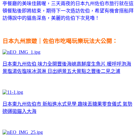
亭餐廳的美味佳餚喔，三天兩夜的日本九州佐伯市旅行就在這
頓餐點後即將結束，期待下一次造訪佐伯，希望有機會搭船拜
訪傳說中的貓島深島，美麗的佐伯下次見嚕！
日本九州旅遊｜佐伯市吃喝玩樂玩法大公開：
日本東九州佐伯 味力全開豐後海峽高鮮度生魚片 暖呼呼泡海
景塩湯佐塩味冰淇淋 日出絕景五大景點之豐後二見之浦
日本東九州佐伯市 新船進水式見學 趣味丟糖果零食儀式 氣勢
磅礡拋錨入大海