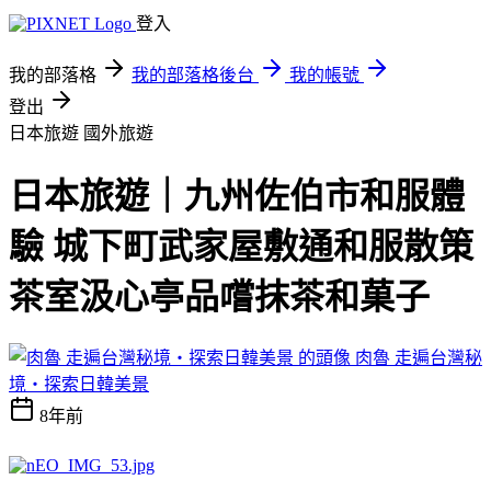
登入
我的部落格
我的部落格後台
我的帳號
登出
日本旅遊
國外旅遊
日本旅遊｜九州佐伯市和服體
驗 城下町武家屋敷通和服散策
茶室汲心亭品嚐抹茶和菓子
肉魯 走遍台灣秘
境・探索日韓美景
8年前