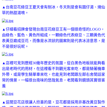
▲台南豆花綠豆王夏天會有刨冰，冬天則是會有圓仔湯、燒仙
草的熱甜湯唷。
▲仔細看招牌會發現台南豆花綠豆王有一個很奇怪的LOGO，
由綠色、藍色、黃色所組成，一顆綠色代表綠豆、三顆黃色代
表黃豆磨成豆花，而像是水流狀的圖案則是代表冰涼意思，是
不是很好玩呢。
▲店裡可見到歷經30幾年歷史的氛圍，從白黑色地板就能夠看
出是老時代的用材，在這裡看不到觀光客來吃，都是騎著機車
外帶，或是學生騎單車來吃，也能見到老闆跟左鄰右舍閒話家
常的情景，一幅很台南味的悠哉氣息，老闆看到鏡頭其實很害
羞
▲這間豆花店很讓人欣喜的是，豆花都是採用非基改黃豆製作