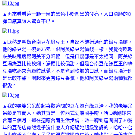
▲再來看看這一顆一顆的黑色小粉圓黑的發亮，入口滑順的Q
彈口感真讓人驚喜不已。
▲既然是叫做台南豆花綠豆王，自然不能錯過他的綠豆湯囉，
他的綠豆湯一碗是25元，跟阿美綠豆湯價錢一樣，我覺得吃起
來美味程度跟阿美不分軒輊，但是口感卻是不太相同，阿美綠
豆湯綠豆比較軟爛，湯頭比較偏甜，但是台南豆花綠豆王的綠
豆湯吃起來有顆粒感覺，不是煮到軟爛的口感，而綠豆湯汁則
是比較不甜，喝起來更有綠豆香氣，他和阿美綠豆湯兩種我都
很愛。
▲
我的老婆
呆呆齡
超喜歡這間的豆花還有綠豆湯，我的老婆呆
呆齡是宜蘭人，她其實是一位西式划船國手唷，哈...她剛嫁來
台南三個月，還在適應台南生活步調，她一聽到這間開了30幾
年的豆花店竟然幾乎沒什麼人介紹過她超級驚訝的，哈哈～台
南小吃報不完啦，呆呆齡很喜歡喝杏仁茶，她也點了一份杏仁