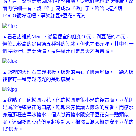
唷，這一點也是老闆的小小堅持啦，要吃好吃也要吃健康，然
而再仔細一看，製『作』寫成製
『
做』了，哈哈...這招牌
LOGO很好玩吧，等於綠豆+豆花+清涼。
▲看看店裡的Menu，從最便宜的紅茶10元，到豆花的25元，
價位比較高的是自選五種料的刨冰，但也才45元哩，其中有一
個檸檬汁則是寫時價，這檸檬汁可是夏天才有賣唷。
▲店裡的大理石美麗地板，店外的磨石子懷舊地板，一踏入店
裡就有一種穿越時光的美妙感受。
▲我點了一碗粉圓豆花，他的粉圓是很小顆的復古版，豆花則
是屬於傳統豆花的口感，吃起來有著讓人懷念的豆香，而糖水
亦是那種古早味糖水，個人覺得糖水跟安平豆花有一點類似
呢，這碗粉圓豆花份量超多超大，根據目測大概是安平豆花的
1.5倍大。