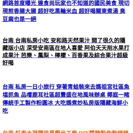
網路首度曝光 連食尚玩家也不知道的國民美食 現切
現煎香腸大腸 超好吃黑輪米血 超好喝關東煮湯 臭
豆腐也是一絕
台南 台南私房小吃 安和路天然果汁 開了很久的隱
藏版小店 深受安南區在地人喜愛 阿伯天天削水果打
成果汁 芭樂、鳳梨、檸檬、百香果及綜合果汁超級
好喝
台南 私房一日小旅行 穿著青蛙裝來去媽祖宮社區魚
塭抓魚 品嚐鹿耳社區超豐盛在地風味辦桌 椰庭一睹
傳統手工製作粉圓冰 大吃媽煮妙私房版隱藏海鮮小
吃