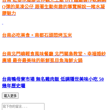
台南 虹泰水凝膠世界觀光工廠 DIY體驗製作軟綿綿
Q彈的果凍公仔 跟著生動有趣的導覽解說一睹水凝
膠魅力
台南必吃美食。南都石頭悶烤玉米
台南北門嶼輕食風味餐廳 北門關島教堂、幸福婚紗
廣場 最夯最美味的新鮮虱目魚海鮮火鍋
台南鴨母寮市場 無名雞肉飯 低調隱世美味小吃 50
幾年歷史囉
載入更多