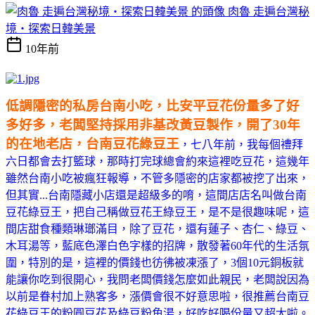
肉魯 走遍台灣秘
境・探索日韓美景
10年前
低調隱密的私房台南小吃，比安平豆花份量多了好
多好多，老闆堅持採用非基改黃豆製作，開了30年
的在地老店，台南豆花綠豆王
，七八年前，我每個禮拜
六日都會去打籃球，那時打完球總會約來這裡吃豆花，這幾年
雖然台南小吃被瘋狂報導，不管多隱密的店家都被挖了出來，
但其實...台南隱藏小店還是超級多的唷，這間店店名叫做台南
豆花綠豆王，把自己稱做豆花王綠豆王，是不是很趣味呢，這
間店甜食種類琳瑯滿目，除了豆花，還有蓮子、杏仁、綠豆、
木耳湯等，藍底色澤白色字樣的招牌，散發著60年代的生活氛
圍，特別的是，這裡的價錢也彷彿被凍漲了，3個10元銅板就
能讓你吃到很開心，我問老闆價錢怎麼如此親民，老闆說因為
以前是眷村加上熟客多，漲價會很不好意思啦，很推薦台南豆
花綠豆王的粉圓豆花及綠豆粉角湯，好吃好喝份量又超大啦。