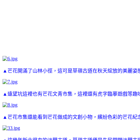
▲芒花開滿了山林小徑，這可是草嶺古道在秋天綻放的美麗姿
▲遠望坑這裡也有芒花文青市集，這裡還有虎字臨摹遊戲等趣
▲芒花市集還能看到芒花做成的文創小物，繽紛色彩的芒花紀