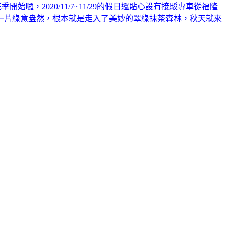
始囉，2020/11/7~11/29的假日還貼心設有接駁專車從福隆
一片綠意盎然，根本就是走入了美妙的翠綠抹茶森林，秋天就來