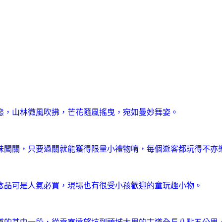
態，山林微風吹拂，芒花隨風搖曳，宛如曼妙舞姿。
味闖關，只要過關就能獲得限量小禮物唷，每個遊客都玩得不亦
念品可是人氣必買，現場也有很受小孩歡迎的童玩趣小物。