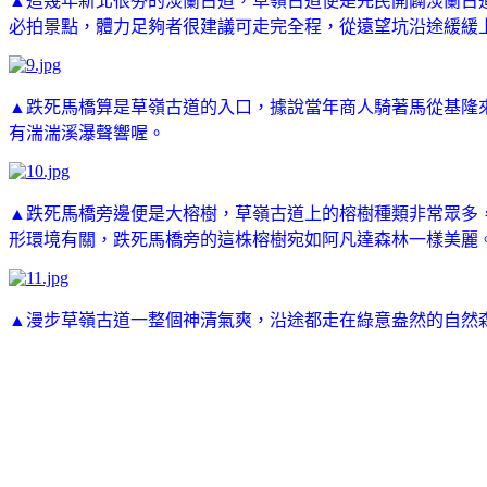
▲這幾年新北很夯的淡蘭古道，草嶺古道便是先民開闢淡蘭古
必拍景點，體力足夠者很建議可走完全程，從遠望坑沿途緩緩
▲跌死馬橋算是草嶺古道的入口，據說當年商人騎著馬從基隆
有湍湍溪瀑聲響喔。
▲跌死馬橋旁邊便是大榕樹，草嶺古道上的榕樹種類非常眾多
形環境有關，跌死馬橋旁的這株榕樹宛如阿凡達森林一樣美麗
▲漫步草嶺古道一整個神清氣爽，沿途都走在綠意盎然的自然