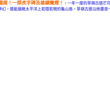
林國度！一探虎字碑及雄鎮蠻煙！
，一年一度的草嶺古道芒花季開
夢幻，還能遠眺太平洋上若隱若現的龜山島，草嶺古道沿途盡是