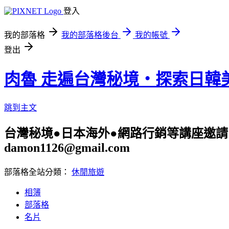
登入
我的部落格
我的部落格後台
我的帳號
登出
肉魯 走遍台灣秘境・探索日韓
跳到主文
台灣秘境●日本海外●網路行銷等講座邀請 旅遊
damon1126@gmail.com
部落格全站分類：
休閒旅遊
相簿
部落格
名片