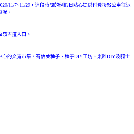
/11/7~11/29，這段時間的例假日貼心提供付費接駁公車往返
車喔。
草嶺古道入口。
心的文青市集，有信美種子、種子DIY工坊、米雕DIY及騎士