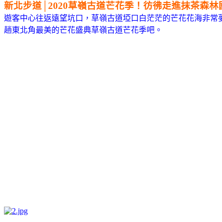
新北步道│2020草嶺古道芒花季！彷彿走進抹茶森
遊客中心往返遠望坑口，草嶺古道埡口白茫茫的芒花花海非常
趟東北角最美的芒花盛典草嶺古道芒花季吧。