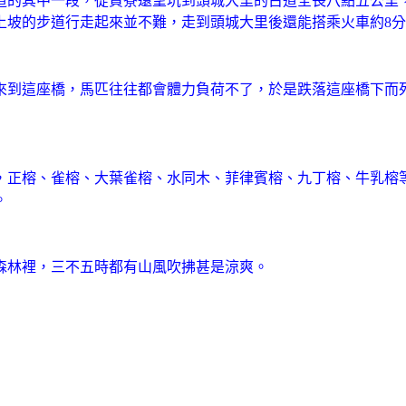
道的其中一段，從貢寮遠望坑到頭城大里的古道全長八點五公里
上坡的步道行走起來並不難，走到頭城大里後還能搭乘火車約8
來到這座橋，馬匹往往都會體力負荷不了，於是跌落這座橋下而
，正榕、雀榕、大葉雀榕
、水同木
、菲律賓榕
、九丁榕
、牛乳榕
。
森林裡，三不五時都有山風吹拂甚是涼爽。