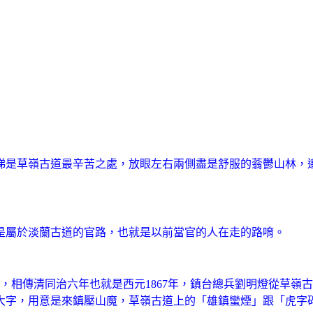
梯是草嶺古道最辛苦之處，放眼左右兩側盡是舒服的蓊鬱山林，
是屬於淡蘭古道的官路，也就是以前當官的人在走的路唷。
尺，相傳清同治六年也就是西元1867年，鎮台總兵劉明燈從草
大字，用意是來鎮壓山魔，草嶺古道上的
「雄鎮蠻煙」跟
「
虎字