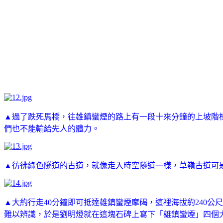
▲過了跌死馬橋，往雄鎮蠻煙的路上有一段十來分鐘的上坡階
們也不能輸給先人的體力。
▲彷彿綠色隧道的古道，就像走入時空隧道一樣，草嶺古道可
▲大約行走40分鐘即可抵達雄鎮蠻煙摩碣，這裡海拔約240公
難以辨識，於是劉明燈就在這塊石碑上寫下「雄鎮蠻煙」四個