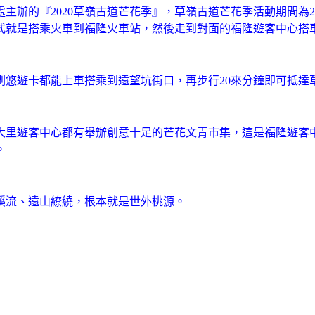
辦的『2020草嶺古道芒花季』，草嶺古道芒花季活動期間為2020
式就是搭乘火車到福隆火車站，然後走到對面的福隆遊客中心搭
刷悠遊卡都能上車搭乘到遠望坑街口，再步行20來分鐘即可抵達
大里遊客中心都有舉辦創意十足的芒花
文青市集，這是福隆遊客中
。
溪流、遠山繚繞，根本就是世外桃源。