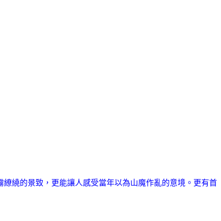
霧繚繞的景致，更能讓人感受當年以為山魔作亂的意境。更有首