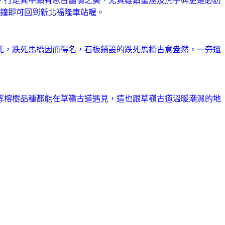
，行走其中頗有思古幽情之美，尤其雄鎮蠻煙及虎字碑更是必訪
分鐘即可回到新北福隆車站喔。
死，跌死馬橋因而得名，石板鋪設的跌死馬橋古意盎然，一旁還
等榕樹品種都能在草嶺古道遇見，這也跟草嶺古道溫暖潮濕的地