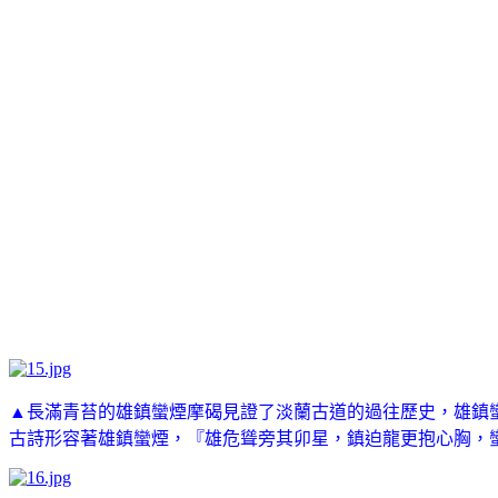
▲長滿青苔的雄鎮蠻煙摩碣見證了淡蘭古道的過往歷史，
雄鎮
古詩形容著雄鎮蠻煙，『雄危聳旁其卯星，鎮迫龍更抱心胸，