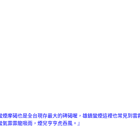
蠻煙摩碣也是全台現存最大的碑碣喔，
雄鎮蠻煙這裡也常見到雲
蠻氣霏霏龍吸雨，煙兌亨亨虎吞風。』