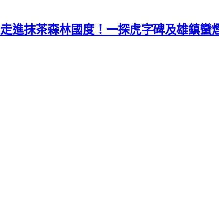
彷彿走進抹茶森林國度！一探虎字碑及雄鎮蠻