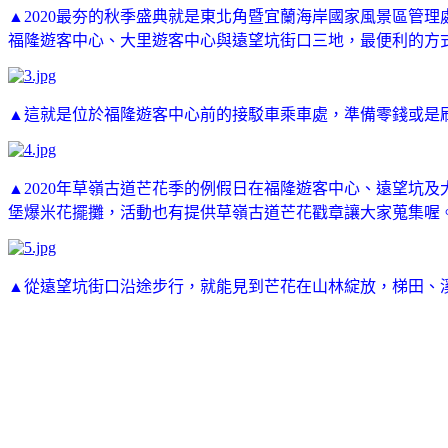
▲2020最夯的秋季盛典就是東北角暨宜蘭海岸國家風景區管理處主
福隆遊客中心、大里遊客中心與遠望坑街口三地，最便利的方
▲這就是位於福隆遊客中心前的接駁車乘車處，準備零錢或是
▲2020年草嶺古道芒花季的
例假日在
福隆遊客中心、遠望坑及
堡爆米花擺攤，活動也有提供草嶺古道芒花戳章讓大家蒐集喔
▲從遠望坑街口沿途步行，就能見到芒花在山林綻放，梯田、