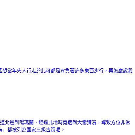
遙想當年先人行走於此可都是背負著許多東西步行，再怎麼說我
嶺古道北巡到噶瑪蘭，經過此地時竟遇到大霧彌漫，導致方位非常
碑
」都被
列為國家三級古蹟喔。