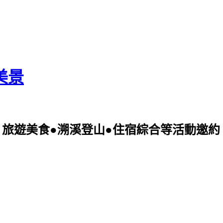
美景
美食●溯溪登山●住宿綜合等活動邀約 可電洽09