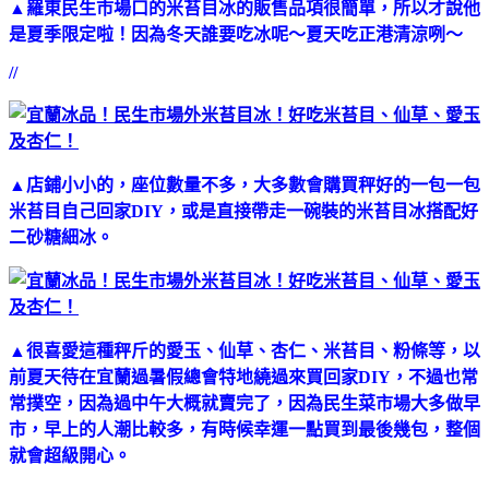
▲羅東民生市場口的米苔目冰的販售品項很簡單，所以才說他
是夏季限定啦！因為冬天誰要吃冰呢～夏天吃正港清涼咧～
//
▲店鋪小小的，座位數量不多，大多數會購買秤好的一包一包
米苔目自己回家DIY，或是直接帶走
一碗裝的米苔目冰
搭配好
二砂糖細冰
。
▲很喜愛這種秤斤的愛玉、仙草、杏仁、米苔目、粉條等，以
前夏天待在宜蘭過暑假總會特地繞過來買回家DIY，不過也常
常撲空，因為過中午大概就賣完了，因為民生菜市場大多做早
市，早上的人潮比較多，有時候幸運一點買到最後幾包，整個
就會超級開心。