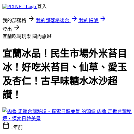
登入
我的部落格
我的部落格後台
我的帳號
登出
宜蘭吃喝玩樂
國內旅遊
宜蘭冰品！民生市場外米苔目
冰！好吃米苔目、仙草、愛玉
及杏仁！古早味糖水冰沙超
讚！
肉魯 走遍台灣秘
境・探索日韓美景
1年前