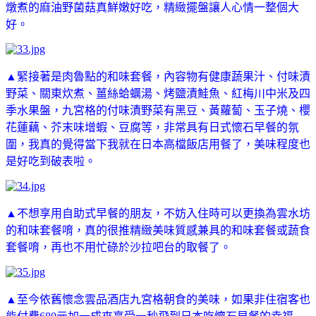
燉煮的麻油野菌菇真鮮嫩好吃，精緻擺盤讓人心情一整個大
好。
▲緊接著是肉魯點的和味套餐，內容物有健康蔬果汁、付味漬
野菜、關東炊煮、薑絲蛤蠣湯、烤鹽漬鮭魚、紅梅川中米及四
季水果盤，九宮格的付味漬野菜有黑豆、黃蘿蔔、玉子燒、櫻
花蓮藕、芥末味增蝦、豆腐等，非常具有日式懷石早餐的氛
圍，我真的覺得當下我就在日本高檔飯店用餐了，美味程度也
是好吃到破表啦。
▲不想享用自助式早餐的朋友，不妨入住時可以更換為雲水坊
的和味套餐唷，真的很推精緻美味質感兼具的和味套餐或蔬食
套餐唷，再也不用忙碌於沙拉吧台的取餐了。
▲至今依舊懷念雲品酒店九宮格朝食的美味，如果非住宿客也