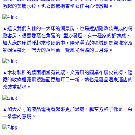
激起的美麗水紋，也喜歡無拘束坐著任由心情放鬆。
▲這次我們入住的一大床的湖景房，也是近期剛改裝完成的精
緻客房，很喜愛窩在角落的L型沙發區，有一種家的舒適感，
加大床的床鋪睡起來軟硬適中，陽光灑落的區域則是盥洗室及
景觀溫泉池，諾大的落地窗一覽風光明媚的日月潭。
▲木材裝飾的牆面相當有質感，文青風的圓桌布感皮質椅，隱
藏的收納櫃讓電視牆面更加耳目一新，這也是雲品溫泉酒店的
改裝重點唷。
▲加大尺寸的液晶電視看起來更加過癮，騰空方格子
像是一朵
一朵雲的意境。