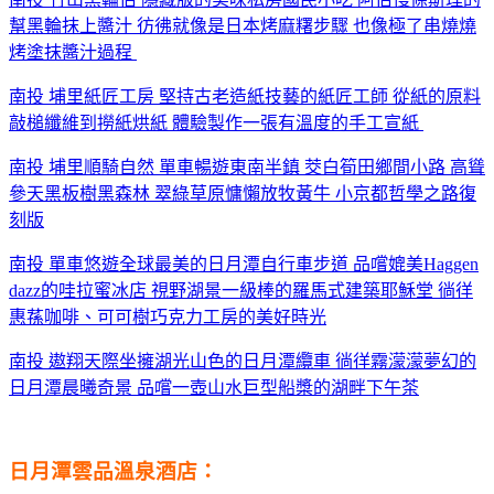
幫黑輪抹上醬汁 彷彿就像是日本烤麻糬步驟 也像極了串燒燒
烤塗抹醬汁過程
南投 埔里紙匠工房 堅持古老造紙技藝的紙匠工師 從紙的原料
敲槌纖維到撈紙烘紙 體驗製作一張有溫度的手工宣紙
南投 埔里順騎自然 單車暢遊東南半鎮 茭白筍田鄉間小路 高聳
參天黑板樹黑森林 翠綠草原慵懶放牧黃牛 小京都哲學之路復
刻版
南投 單車悠遊全球最美的日月潭自行車步道 品嚐媲美Haggen
dazz的哇拉蜜冰店 視野湖景一級棒的羅馬式建築耶穌堂 徜徉
惠蓀咖啡、可可樹巧克力工房的美好時光
南投 遨翔天際坐擁湖光山色的日月潭纜車 徜徉霧濛濛夢幻的
日月潭晨曦奇景 品嚐一壺山水巨型船槳的湖畔下午茶
日月潭雲品溫泉酒店：