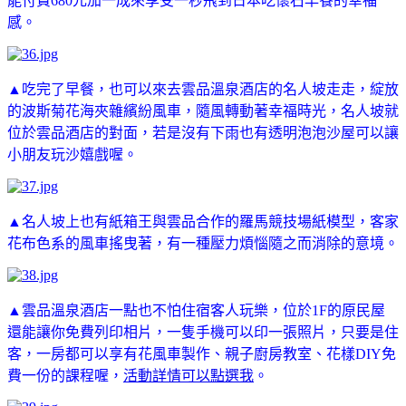
能付費680元加一成來享受一秒飛到日本吃懷石早餐的幸福
感。
▲吃完了早餐，也可以來去雲品溫泉酒店的名人坡走走，綻放
的波斯菊花海夾雜繽紛風車，隨風轉動著幸福時光，名人坡就
位於雲品酒店的對面，若是沒有下雨也有透明泡泡沙屋可以讓
小朋友玩沙嬉戲喔。
▲名人坡上也有紙箱王與雲品合作的羅馬競技場紙模型，客家
花布色系的風車搖曳著，有一種壓力煩惱隨之而消除的意境。
▲雲品溫泉酒店一點也不怕住宿客人玩樂，位於1F的原民屋
還能讓你免費列印相片，一隻手機可以印一張照片，只要是住
客，一房都可以享有花風車製作、親子廚房教室、花樣DIY免
費一份的課程喔，
活動詳情可以點選我
。