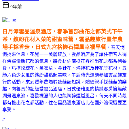
9年前
日月潭雲品溫泉酒店，春季首部曲花之都英式下午
茶，繽紛花材入菜的甜蜜味蕾，雲品趣旅行豐年農
場手採香菇，日式九宮格懷石禪風幸福早餐
，春天悄
悄捎來信息，花兒一一美麗綻放，雲品酒店為了讓住宿客人徜
徉佛羅倫斯花都的氣息，將食材佐南投花卉推出花之都系列餐
食，巧搭玫瑰花、薰衣草、金針花、洛神花及桂花等花材，五
顏六色少女風的繽紛甜點超美味，午后時光還能參加雲品趣旅
行的活動，來到豐年農場聆聽菇類知識，體驗親手採菇菇的樂
趣，肉魯真的超級愛雲品酒店，日式優雅風的精緻客房擁無敵
湖景溫泉池，喜歡裸湯的人也能陶醉煙嵐風呂，每天不同時段
都有推出花之都活動，住在雲品溫泉酒店比在國外渡假還要更
享受。
//