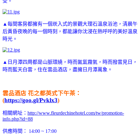
受。
▲每間客房都擁有一個崁入式的景觀大理石溫泉浴池，清晨午
后黃昏夜晚的每一個時刻，都能讓你沈浸在熱呼呼的美好溫泉
時光。
▲日月潭四周都是山脈環繞，時而氤氳霧氣，時而撥雲見日，
時而藍天白雲，住在雲品酒店，盡擁日月潭萬象。
雲品酒店 花之都英式下午茶：
(
https://goo.gl/Pvklx3
)
相關網址：
http://www.fleurdechinehotel.com/tw/promotion-
info.php?id=88
供應時間： 14:00 ~ 17:00