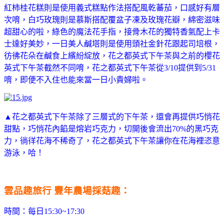
紅柿桂花糕則是使用義式糕點作法搭配風乾蕃茄，口感好有層
次唷，白巧玫瑰則是慕斯搭配覆盆子凍及玫瑰花瓣，綿密滋味
超甜心的啦，綠色的魔法花手指，接骨木花的獨特香氣配上卡
士達好美妙，一日美人鹹塔則是使用頭社金針花跟起司培根，
彷彿花朵在鹹食上繽紛綻放，花之都英式下午茶與之前的櫻花
英式下午茶截然不同唷，花之都英式下午茶從3/10提供到5/31
唷，即便不入住也能來當一日小貴婦啦。
▲花之都英式下午茶除了三層式的下午茶，還會再提供巧悄花
甜點，巧悄花內餡是熔岩巧克力，切開後會流出70%的黑巧克
力，徜徉花海不稀奇了，花之都英式下午茶讓你在花海裡恣意
游泳，哈！
雲品趣旅行 豐年農場採菇趣：
時間：每日15:30~17:30