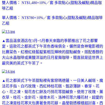
雙人價格： NT$1,480+10%／套 多款點心(甜點及鹹點)精品咖
啡乙組
單人價格： NT$780+10%／套 多款點心(甜點及鹹點)精品咖啡
乙組
▲雲品溫泉酒店在3月~5月春天來臨的季節推出了花之都饗
宴，這款花之都英式下午茶色香味俱全，儼然是食神電影裡的
比賽菜色，紅橙紅綠藍靛紫相互輝映的甜點鹹食，搭配香醇的
大山水晶咖啡或果酸洋溢的日月星舞咖啡，簡直就是這世界上
最完美的英式下午茶了。
▲花之都英式下午茶甜點裡有紫戀瑪德蓮、一日美人鹹塔、魔
法花手指、白巧玫瑰、西紅柿桂花糕、甄宓薄餅、春芽、花
心、花之凍、菊花杏仁餅及巧悄花等甜鹹食，使用了玫瑰、薰
衣草、桂花、金針花、接骨木花、洛神花等六種花材，超愛的
花之凍是桂花寒天包裹著食用花瓣，晶瑩剔透模樣超討喜，西