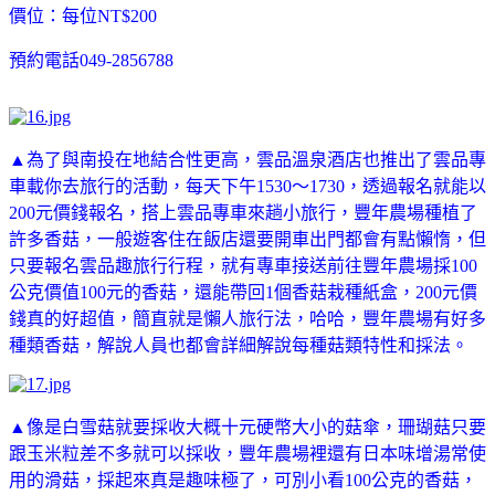
價位：每位NT$200
預約電話049-2856788
▲為了與南投在地結合性更高，雲品溫泉酒店也推出了雲品專
車載你去旅行的活動，每天下午1530～1730，透過報名就能以
200元價錢報名，搭上雲品專車來趟小旅行，豐年農場種植了
許多香菇，一般遊客住在飯店還要開車出門都會有點懶惰，但
只要報名雲品趣旅行行程，就有專車接送前往豐年農場採100
公克價值100元的香菇，還能帶回1個香菇栽種紙盒，200元價
錢真的好超值，簡直就是懶人旅行法，哈哈，豐年農場有好多
種類香菇，解說人員也都會詳細解說每種菇類特性和採法。
▲像是白雪菇就要採收大概十元硬幣大小的菇傘，珊瑚菇只要
跟玉米粒差不多就可以採收，豐年農場裡還有日本味增湯常使
用的滑菇，採起來真是趣味極了，可別小看100公克的香菇，