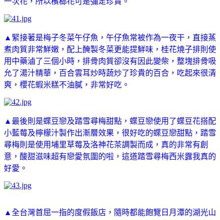
一次花
，所以檳榔花可是彌足珍貴。
▲緊接著是梅子冬菜午仔魚，午仔魚常被作為一夜干
，直接蒸
煮肉質非常鮮嫩
，配上醃製冬菜更能提鮮味
，桂花燒子排則使
用中藥滷了三個小時
，排骨肉質卻沒有因此變柴
，整塊排骨吸
允了湯汁精華
，百合雲耳炒時蔬炒了珍貴的百合，吃起來很清
爽
，櫻花蝦米糕不油膩
，非常好吃。
▲最後則是蝶豆戀及踏雪尋梅甜點
，蝶豆戀使用了蝶豆花搭配
小藍莓及檸檬汁製作出漸層效果
，很好吃的蝶豆戀甜點
，踏雪
尋梅則是使用埔里草莓及洛神花茶調製而成
，真的非常有創
意
，酸甜滋味超有戀愛氛圍的啦
，這道踏雪尋梅西米露我真的
好愛。
▲全台灣首屈一指的度假飯店
，隨時都能飽覽日月潭的湖光山