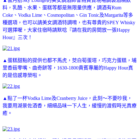
▲雲月舫Sky Lounge的美女調酒師會為貴賓現場調製酒精飲
料，乳酪、水果、蛋糕等都是無限量供應，調酒有Rum
Coke、Vodka Lime、Cosmopolitan、Gin Tonic及Margarita等多
種選項，也可以請美女調酒特調唷，也有尊貴的SPEY Whisky
可選擇喔，大家住宿時請默唸『請在我的房間放一張Happy
Hour』三次！
▲蛋糕甜點的提供也都不馬虎，茭白筍蛋塔，巧克力蛋糕，埔
里香菇零嘴、曲奇餅等，1630-1800貴賓專屬的Happy Hour真
的是倍感尊榮啦。
▲點了一杯Vodka Lime及Cranberry Juice，此刻～不要吵我，
我要用湖景佐酒香，細細品味一下人生，緩慢的渡假時光真療
癒。