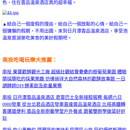
色
，住在雲品溫泉酒店真的超幸福。
▲給自己一個度假的理由
，給自己一個放鬆的心情
，給自己一
個慵懶的假期
，不用出國
，來到日月潭雲品溫泉酒店
，享受泡
溫泉賞湖景吃美食的美好假期吧。
南投吃喝玩樂大推薦：
南投 果寶歡酵觀光工廠 超級壯觀結實纍纍的樹葡萄果園 體驗
隨採隨吃的採果樂趣 彷彿徜徉大自然森林的歡酵故事館 一日
調酵師DIY酵素飲及能量果醬
南投 日月潭雲品溫泉酒店 君雲巴士全新接駁服務 每週六日
0900發車 從台北君品酒店發車直達雲品溫泉酒店 比搭高鐵轉
客運還便利 雲品全新廚藝學堂戶外餐桌 跟著雙廚學做菜好好
玩
南投 竹山黑輪伯 隱藏版的美味私房國民小吃 阿伯慢條斯理的