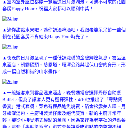
▲室內室外座位都能一覽無遺日月潭湖景，可遇不可求的花園
套房Happy Hour，祝福大家都可以順利中獎！
▲迷你甜點水果吧，迷你調酒啤酒吧，我跟老婆呆呆齡一整個
賴在花園套房不肯結束
Happy Hour時光了。
▲夜晚的日月潭呈現了一種低調沈穩的金碧輝煌氣息，雲品溫
泉酒店、朝霧碼頭、慈恩塔、環潭公路與起伏山巒的身形，形
成一幅自然和諧的山水畫作。
▲一般遊客來到雲品溫泉酒店，晚餐通常會選擇丹彤自助餐
Buffet，但為了讓客人更有選擇彈性，4/10也推出了「粵點煲
香宴」港式套餐，菜色有極品鮑魚燒賣、箔金松露美人粿
、
月
牙翅灌湯包
、
主廚特製煲仔飯及絕代雙寶，新的主廚非常年
輕，卻從小接受港式餐點的薰陶，因為家裡為老字號的港點餐
廳，這套
「粵點煲香宴」港式套餐讓愛吃港點的肉魯讚不絕