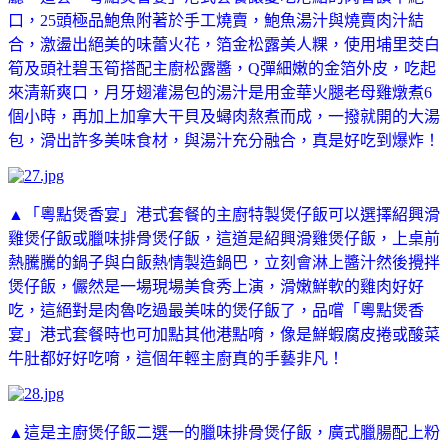
口，25頭極品鮑魚附著於手工燒賣，鮑魚湯汁與燒賣肉汁結
合，激盪出絕美的味蕾火花，箔金松露美人粿，使用埔里茭白
筍及頭社碧玉筍搭配主廚松露醬，Q彈細嫩的金箔外皮，吃起
來清新爽口，月牙翅灌湯包的湯汁是用金華火腿老母雞燉煮6
個小時，再加上加拿大干貝及蟳肉熬煮而成，一撥就開的大湯
包，滑出許多美味食材，與湯汁充分融合，真是好吃到爆炸！
▲
「粵點煲香宴」港式套餐的主廚特製煲仔飯可以選擇紹興滑
雞煲仔飯或臘味排骨煲仔飯，這道是
紹興滑雞煲仔飯，上桌前
熱騰騰的鍋子與白飯熱情製造鍋巴，立刻會淋上醬汁然後攪拌
煲仔飯，儼然是一場現場美食秀上演，滑嫩鮮軟的雞肉好好
吃，這絕對是肉魯吃過最美味的煲仔飯了，品嚐
「粵點煲香
宴」港式套餐時也可加點其他港點唷，像是鮮蝦腐皮捲或酸菜
牛肚都好好吃唷，這個年輕主廚真的手藝非凡！
▲這是主廚煲仔飯二選一的
臘味排骨煲仔飯，廣式臘腸配上粉