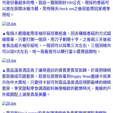
可是份量超多的哩，我這一籠剛剛好100公克，現採的香菇可
以放在房間冰箱冷藏，等待隔天check out之後就能帶回家裡享
用啦。
▲每個人都還能帶走袖珍菇培養紙盒，回去種植香菇的方式超
級簡單，只要打開一個洞，用刀子劃開十字，之後兩三天後就
會長出超大袖珍菇啦，一個洞可以採集三次左右，三個洞總共
可以採9次左右，哈～我看我可以轉行當小農賣菇類啦。
▲雲品溫泉酒店為了讓常造訪的貴賓更賓至如歸，於是把總統
套房變成花園套房，若是在房間有看到Happy Hour邀請卡就表
示你中大獎啦，只要持卡就可到雲品溫泉酒店視野最棒的總統
套房，享受甜點零食調酒飲料無限暢飲的歡樂時光，寬敞的戶
外庭園配上湖景真是美麗。