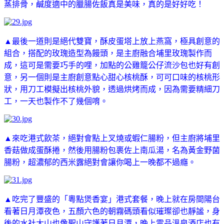
蒸排骨，鹹度適中的臘腸佐飯真是美味，真的是好好吃！
▲最後一道則是絕代雙寶，酥皮蛋塔上放上燕窩，極具創意的
組合，搭配的玫瑰造型為饅頭，是主廚融合埔里玫瑰製作而
成，這可是需要巧手的哩，加點的公雞籠公仔流沙包也好有創
意，另一個則是主廚創意點心甜心核桃酥，可可口味的核桃形
狀，用刀工模擬出核桃外貌，透過烘烤而成，因為需要精細刀
工，一天也製作不了幾個唷。
▲來吃港式飲茶，絕對會點上叉燒或蝦仁腸粉，但主廚將埔里
香菇做成蛋酥捲，然後用腸粉包裹佐上南瓜湯，名為黃金野菌
腸粉，超濃郁的西米露絕對會讓你喝上一晚都不過癮。
▲吃完了豐盛的
「粵點煲香宴」港式套餐，晚上就在房間陽台
看著日月潭夜色，五顏六色的朝霧碼頭看似璀璨卻也靜謐，身
後的水社大山也像聖山守護著日月潭，
晚上雲品溫泉酒店也有