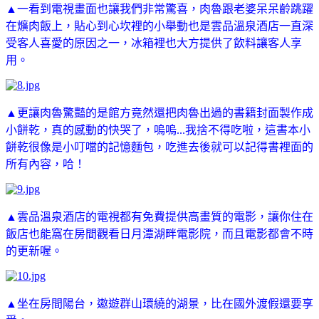
▲一看到電視畫面也讓我們非常驚喜，肉魯跟老婆呆呆齡跳躍
在爌肉飯上，貼心到心坎裡的小舉動也是雲品溫泉酒店一直深
受客人喜愛的原因之一，冰箱裡也大方提供了飲料讓客人享
用。
▲更讓肉魯驚豔的是館方竟然還把肉魯出過的書籍封面製作成
小餅乾，真的感動的快哭了，嗚嗚...我捨不得吃啦，這書本小
餅乾很像是小叮噹的記憶麵包，吃進去後就可以記得書裡面的
所有內容，哈！
▲雲品溫泉酒店的電視都有免費提供高畫質的電影，讓你住在
飯店也能窩在房間觀看日月潭湖畔電影院，而且電影都會不時
的更新喔。
▲坐在房間陽台，遨遊群山環繞的湖景，比在國外渡假還要享