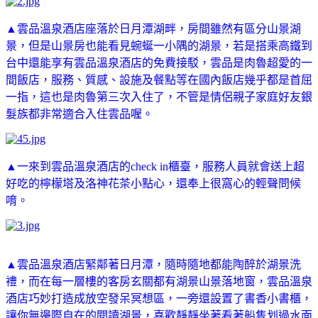
▲雲品溫泉酒店座落於日月潭湖畔，房間雖然有區分山景湖
景，但是山景房也能看見蜿蜒一小隅的湖景，若是搭乘高鐵到
台中還能享有雲品溫泉酒店的免費接駁，雲品是肉魯超愛的一
間飯店，服務、質感、設施及餐點等在國內飯店幾乎都是首屈
一指，這也是肉魯第三次入住了，不管是情侶親子家庭好友銀
髮族都非常適合入住雲品喔。
▲一來到雲品溫泉酒店的check in櫃臺，服務人員就會送上超
好吃的檸檬塔及洛神花茶小點心，還奉上很窩心的輕聲問候
唷。
▲雲品溫泉酒店緊鄰著日月潭，隨時隨地都能陶醉於湖景洗
禮，而在每一層樓的客房玄關都有湖景山景落地窗，雲品溫泉
酒店巧妙打造成放空發呆冥想區，一旁還設置了書香小書櫃，
讓你無邊際自在的閱讀湖景，喜歡靜靜坐著看著船隻划過水面