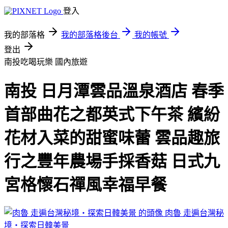
登入
我的部落格
我的部落格後台
我的帳號
登出
南投吃喝玩樂
國內旅遊
南投 日月潭雲品溫泉酒店 春季
首部曲花之都英式下午茶 繽紛
花材入菜的甜蜜味蕾 雲品趣旅
行之豐年農場手採香菇 日式九
宮格懷石禪風幸福早餐
肉魯 走遍台灣秘
境・探索日韓美景