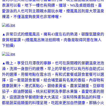
表演可以看，地下一樓也有飛鏢、撞球、Wii及桌遊遊戲，喜
愛游泳的人也可到主題親水館玩水喔，煙嵐風呂則是大眾溫泉
裸湯，不僅溫度夠泉質也非常棒喔。
▲非常日式的煙嵐風呂，擁有43度左右的熱湯，碳酸氫鹽泉的
泉質相當讚。(煙嵐風呂無法拍照唷，肉魯是取得同意在無人
下拍攝)
▲晚上，享受日月潭夜的寧靜，也可在房間裡的景觀溫泉池泡
澡，洗滌一身旅行的疲憊，早上的早餐也可以有丹彤自助式以
外的選擇，用餐地點在雲水坊，有和式套餐或蔬食套餐可以選
擇，這一套是蔬食套餐，結合埔里最有名氣的香菇，內容物有
健康蔬果汁、港式蒸點心、碧綠素黃雀、農家菜脯蛋、豆瓣塔
茄子、麻油野菌菇、桃米紅藜粥及季節水果盤，喜愛吃素的朋
友，這道蔬食早餐絕對會大大滿足，沒有特殊素製品的料理，
都是蔬菜菇類蛋的料理呈現，吃起來更加自然健康，那鍋小火