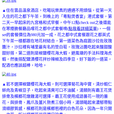
▲住在雲品溫泉酒店，吃喝玩樂真的通通不用煩惱，從第一天
入住的花之都下午茶，到晚上的
「粵點煲香宴」港式套餐，第
二天一早起床的九宮格和式早餐
，中午12點check out之後還能
在寒煙脆餐廳品嚐花之都中式套餐唷(
點我看詳細菜單
)，一個
set的套餐價位為980元加一成
，花之都中式套餐跟花之都英式
下午茶一樣都跟在地花材結合
，第一道菜色為庭園沙拉佐玫瑰
醬汁
，沙拉裡有埔里最有名的筊白筍
，玫瑰沾醬吃起來酸甜酸
甜好搭
，第二道則是椒鹽櫻花海大蝦，避風塘的手法料理海虎
蝦
，然後搭配鹽漬櫻花拌炒辣椒及四季豆
，好下飯的一道菜
，
配酒也應該超棒
，哈哈。
▲若不選擇椒鹽櫻花海大蝦
，則可選擇菊花海中寶
，清炒蝦仁
蚌肉及青椒豆子
，吃起來清爽可口不油膩
，湯類則有霸王花煲
排骨及檳榔花燉雞湯可選擇
，霸王花使用成語曇花一現的曇
花
，與排骨、鳳爪及薑片熬煮三個小時，湯頭喝起來濃郁帶點
滑順膠質感
，檳榔花則是檳榔苞裡的白色花朵
，因為一年只開