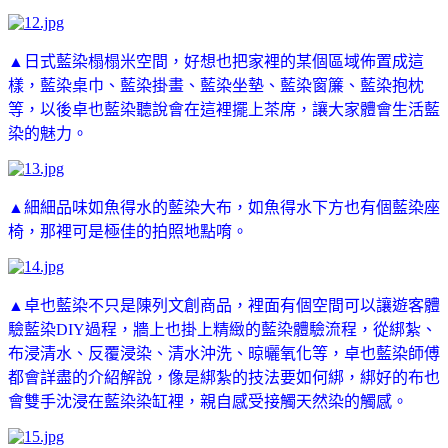
▲日式藍染榻榻米空間，好想也把家裡的某個區域佈置成這
樣，藍染桌巾、藍染掛畫、藍染坐墊、藍染窗簾、藍染抱枕
等，以後卓也藍染聽說會在這裡擺上茶席，讓大家體會生活藍
染的魅力。
▲細細品味如魚得水的藍染大布，如魚得水下方也有個藍染座
椅，那裡可是極佳的拍照地點唷。
▲卓也藍染不只是陳列文創商品，裡面有個空間可以讓遊客體
驗藍染DIY過程，牆上也掛上精緻的藍染體驗流程，從綁紮、
布浸清水、反覆浸染、清水沖洗、晾曬氧化等，卓也藍染師傅
都會詳盡的介紹解說，像是綁紮的技法要如何綁，綁好的布也
會雙手沈浸在藍染染缸裡，親自感受接觸天然染的觸感。