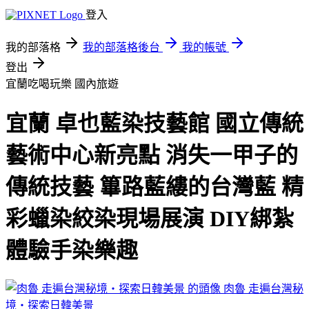
登入
我的部落格
我的部落格後台
我的帳號
登出
宜蘭吃喝玩樂
國內旅遊
宜蘭 卓也藍染技藝館 國立傳統
藝術中心新亮點 消失一甲子的
傳統技藝 篳路藍縷的台灣藍 精
彩蠟染絞染現場展演 DIY綁紮
體驗手染樂趣
肉魯 走遍台灣秘
境・探索日韓美景