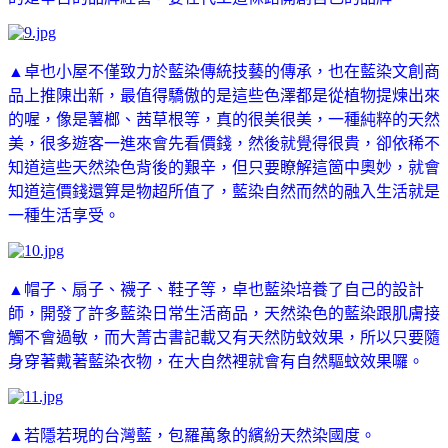
▲卓也小屋不僅致力於藍染傳統技藝的傳承，也在藍染文創商
品上推陳出新，最值得驕傲的是這些色澤都是從植物提煉出來
的喔，像是薯榔、茜草根等，真的很美很美，一種純粹的天然
美，很多遊客一進來會先看價錢，然後就覺得很貴，卻依稀不
知道這些天然染色背後的艱辛，但只要瞭解這箇中奧妙，就會
知道這價錢還算是物超所值了，藍染自然而然的融入生活就是
一種生活享受。
▲帽子、扇子、襪子、鞋子等，卓也藍染培養了自己的設計
師，開發了許多藍染日常生活商品，天然染色的藍染跟肌膚接
觸不會過敏，而大菁古書記載又有天然防蚊效果，所以只要隨
身穿著戴著藍染衣物，在大自然裡就會有自然驅蚊效果囉。
▲若隱若現的台灣藍，包羅萬象的繽紛天然染國度。