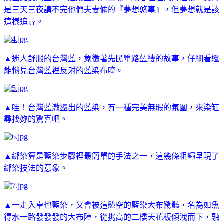
是三天三夜講不完他們夫妻倆的『夢想憨事』，但夢想就是該
這樣追尋。
▲迷人舒服的台灣藍，象徵著先民篳路藍縷的故事，仔細看還
能悄見台灣藍裡反射的藍染布唷。
▲哇！台灣藍激盪出的藍染，有一種完美無瑕的氛圍，來染缸
尋找妳的驚喜吧。
▲綁染算是藍染步驟裡最簡單的手法之一，這幾條粗繩呈現了
綁染技法的意象。
▲一走入卓也藍染，又會被這懸空的藍染大布驚豔，名為如魚
得水一路發發發的大布陣，從挑高的二樓天花板傾洩而下，融