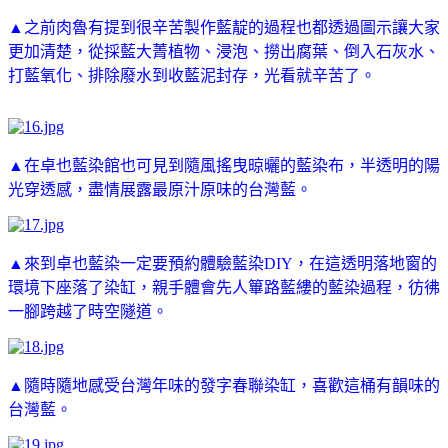
▲之前肉魯有提到很辛苦製作藍靛的過程也都透過圖示讓大家
更加清楚，從採藍大菁植物、浸泡、撈出腐葉、倒入石灰水、
打藍氧化、排除廢水到收藍泥封存，光看就辛苦了。
▲在卓也藍染館也可見到隨風搖曳晾曬的藍染布，半透明的陽
光穿透感，盡情展露最原汁原味的台灣藍。
▲來到卓也藍染一定要預約體驗藍染DIY，在這透明落地窗的
環境下座落了染缸，親手體會先人篳路藍縷的藍染過程，彷彿
一腳跨越了時空隧道。
▲隨時隨地感受台灣年味的發字春聯染缸，喜歡這桶有韻味的
台灣藍。