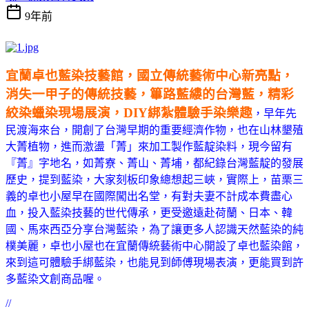
9年前
宜蘭卓也藍染技藝館，國立傳統藝術中心新亮點，
消失一甲子的傳統技藝，篳路藍縷的台灣藍，精彩
絞染蠟染現場展演，DIY綁紮體驗手染樂趣
，早年先
民渡海來台，開創了台灣早期的重要經濟作物，也在山林墾殖
大菁植物，進而激盪「菁」來加工製作藍靛染料，現今留有
『菁』字地名，如菁寮、菁山、菁埔，都紀錄台灣藍靛的發展
歷史，提到藍染，大家刻板印象總想起三峽，實際上，苗栗三
義的卓也小屋早在國際闖出名堂，有對夫妻不計成本費盡心
血，投入藍染技藝的世代傳承，更受邀遠赴荷蘭、日本、韓
國、馬來西亞分享台灣藍染，為了讓更多人認識天然藍染的純
樸美麗，卓也小屋也在宜蘭傳統藝術中心開設了卓也藍染館，
來到這可體驗手綁藍染，也能見到師傅現場表演，更能買到許
多藍染文創商品喔。
//