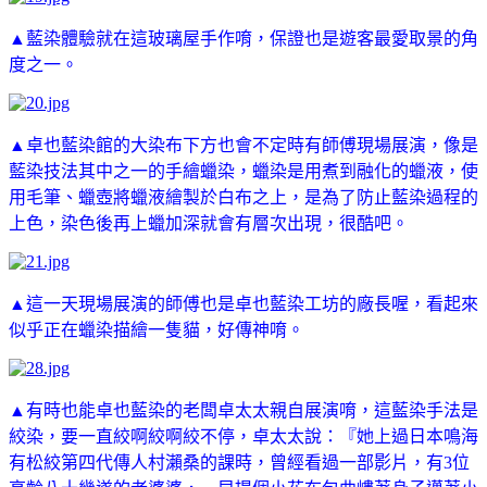
▲藍染體驗就在這玻璃屋手作唷，保證也是遊客最愛取景的角
度之一。
▲卓也藍染館的大染布下方也會不定時有師傅現場展演，像是
藍染技法其中之一的手繪蠟染，蠟染是用煮到融化的蠟液，使
用毛筆、蠟壺將蠟液繪製於白布之上，是為了防止藍染過程的
上色，染色後再上蠟加深就會有層次出現，很酷吧。
▲這一天現場展演的師傅也是卓也藍染工坊的廠長喔，看起來
似乎正在蠟染描繪一隻貓，好傳神唷。
▲有時也能卓也藍染的老闆卓太太親自展演唷，這藍染手法是
絞染，要一直絞啊絞啊絞不停，卓太太說：『她上過日本鳴海
有松絞第四代傳人村瀨桑的課時，曾經看過一部影片，有3位