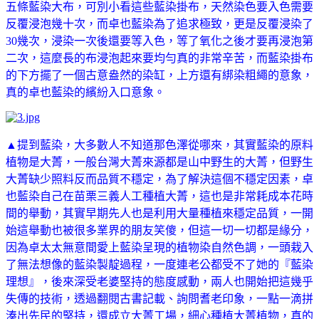
五條藍染大
布，可別小看這些藍染掛布，天然染色要入色需要
反覆浸泡幾十次，而卓也藍染為了追求極致，更是反覆浸染了
30幾次，浸染一次後還要等入色，等了氧化之後才要再浸泡第
二次，這麼長的布浸泡起來要均勻真的非常辛苦，而藍染掛布
的下方擺了一個古意盎然的染缸，上方還有綁染粗繩的意象，
真的卓也藍染的繽紛入口意象。
▲提到藍染，大多數人不知道那色澤從哪來，其實藍染的原料
植物是大菁，一般台灣大菁來源都是山中野生的大菁，但野生
大菁缺少照料反而品質不穩定，為了解決這個不穩定因素，卓
也藍染自己在苗栗三義人工種植大菁，這也是非常耗成本花時
間的舉動
，其實早期先人也是利用大量種植來穩定品質
，一開
始這舉動也被很多業界的朋友笑傻，但這一切一切都是緣分，
因為卓太太無意間愛上藍染呈現的植物染自然色調，一頭栽入
了無法想像的藍染製靛過程，一度連老公都受不了她的『藍染
理想』，後來深受老婆堅持的態度感動，兩人也開始把這幾乎
失傳的技術，透過翻閱古書記載、詢問耆老印象，一點一滴拼
湊出先民的堅持，還成立大菁工場，細心種植大菁植物，真的