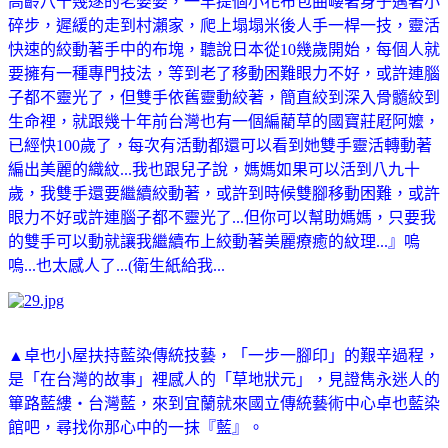
高齡八十幾遂的老婆婆，一早提個小花布包曲嶁著身子邁著小
碎步，遲緩的走到村瀨家，爬上塌塌米後人手一桿一技，靈活
快速的絞動著手中的布塊，聽說日本從10幾歲開始，每個人就
要擁有一種專門技法，等到老了移動困難眼力不好，或許連腦
子都不靈光了，但雙手依舊靈動絞著，簡直絞到深入骨髓絞到
生命裡，就跟幾十年前台灣也有一個編藺草的國寶莊屘阿嬤，
已經快100歲了，每次有活動都還可以看到她雙手靈活轉動著
編出美麗的織紋...我也跟兒子說，媽媽如果可以活到八九十
歲，我雙手還要繼續絞動著，或許到時候雙腳移動困難，或許
眼力不好或許連腦子都不靈光了...但你可以幫助媽媽，只要我
的雙手可以動就讓我繼續布上絞動著美麗療癒的紋理...』嗚
嗚...也太感人了...(衛生紙給我...
▲
卓也小屋扶持藍染傳統技藝，「一步一腳印」的艱辛過程，
是「在台灣的故事」裡感人的「草地狀元」，見證雋永迷人的
篳路藍縷‧台灣藍，來到宜蘭就來國立傳統藝術中心卓也藍染
館吧，尋找你那心中的一抹『藍』。