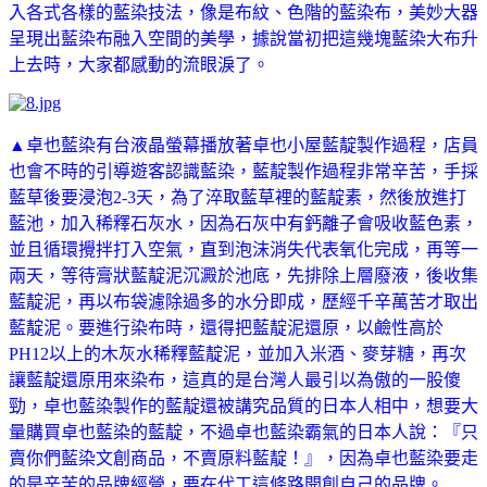
入各式各樣的藍染技法，像是布紋、色階的藍染布，美妙大器
呈現出藍染布融入空間的美學，據說當初把這幾塊藍染大布升
上去時，大家都感動的流眼淚了。
▲卓也藍染有台液晶螢幕播放著卓也小屋藍靛製作過程，店員
也會不時的引導遊客認識藍染，藍靛製作過程非常辛苦，手採
藍草後要浸泡2-3天，為了淬取藍草裡的藍靛素，然後放進打
藍池，加入稀釋石灰水，因為石灰中有鈣離子會吸收藍色素，
並且循環攪拌打入空氣，直到泡沫消失代表氧化完成，再等一
兩天，等待膏狀藍靛泥沉澱於池底，先排除上層廢液，後收集
藍靛泥，再以布袋濾除過多的水分即成，歷經千辛萬苦才取出
藍靛泥。要進行染布時，還得把藍靛泥還原，以鹼性高於
PH12以上的木灰水稀釋藍靛泥，並加入米酒、麥芽糖，再次
讓藍靛還原用來染布，這真的是台灣人最引以為傲的一股傻
勁，卓也藍染製作的藍靛還被講究品質的日本人相中，想要大
量購買卓也藍染的藍靛，不過卓也藍染霸氣的日本人說：『只
賣你們藍染文創商品，不賣原料藍靛！』，因為卓也藍染要走
的是辛苦的品牌經營，要在代工這條路開創自己的品牌。