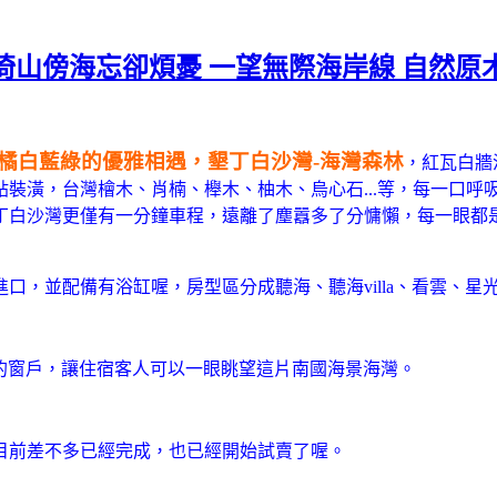
倚山傍海忘卻煩憂 一望無際海岸線 自然原
橘白藍綠的優雅相遇，墾丁白沙灣-海灣森林
，紅瓦白牆
裝潢，台灣檜木、肖楠、櫸木、柚木、烏心石...等，每一口呼
丁白沙灣更僅有一分鐘車程，遠離了塵囂多了分慵懶，每一眼都
口，並配備有浴缸喔，房型區分成聽海、聽海villa、看雲、
了很大的窗戶，讓住宿客人可以一眼眺望這片南國海景海灣。
目前差不多已經完成，也已經開始試賣了喔。