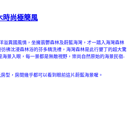
木時尚極簡風
洋溢異國風情，坐擁蓊鬱森林及蔚藍海灣，才一踏入海灣森林
吸彷彿沈浸森林浴的芬多精洗禮，海灣森林是此行墾丁的超大驚
是海景入眼，每一景都是無敵視野，崇尚自然原始的海景民宿-
星光房型，房間幾乎都可以看到眼前這片蔚藍海景喔。