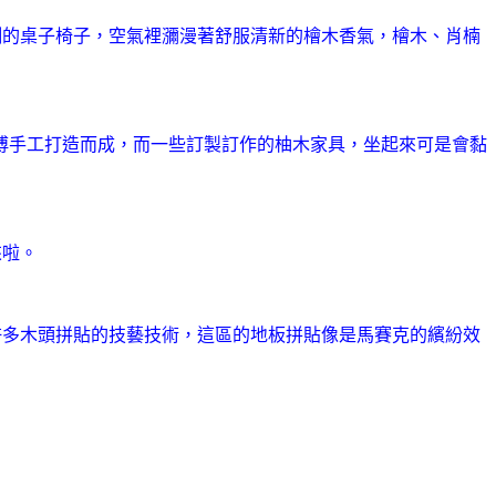
側的桌子椅子，空氣裡瀰漫著舒服清新的檜木香氣，檜木、肖楠
傅手工打造而成，而一些訂製訂作的柚木家具，坐起來可是會黏
來啦。
許多木頭拼貼的技藝技術，這區的地板拼貼像是馬賽克的繽紛效