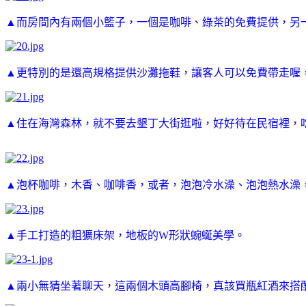
▲而房間內有兩個小籃子，一個是咖啡、綠茶的免費提供，另
▲更特別的是還高規格提供沙灘拖鞋，讓客人可以免費帶走喔
▲住在海灣森林，就不要去墾丁大街逛啦，好好待在民宿裡，
▲泡杯咖啡，木香、咖啡香，或者，泡泡冷水澡、泡泡熱水澡
▲手工打造的粗獷床架，地板的W形狀蜿蜒美學。
▲兩小無猜坐著聊天，這兩個木頭高腳椅，真該買瓶紅酒來搭