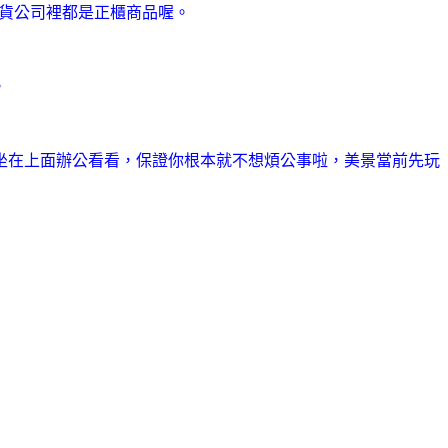
油，百貨公司裡都是正櫃商品喔。
。
坐在上面辦公看看，保證你根本就不想煩公事啦，美景當前先玩