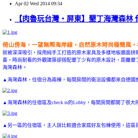
Apr
02
Wed
2014
09:34
【肉魯玩台灣‧屏東】墾丁海灣森林 
倚山傍海，一望無際海岸線，自然原木時尚極簡風，
就被深深吸引，採用純手工打造的原木家具及多樣地板牆面拼貼
喜，
時尚耐看的
外觀建築卻搭配墾丁少有的原木設計，距離墾
海灣森林。
▲海灣森林，住宿分為兩棟，每間房間的衛浴設備都來自德國進
▲海灣森林的住宿區及check in的Lobby，每間房間都開
▲另一區的住宿區，主人說比較適合家庭好友包棟使用，這區