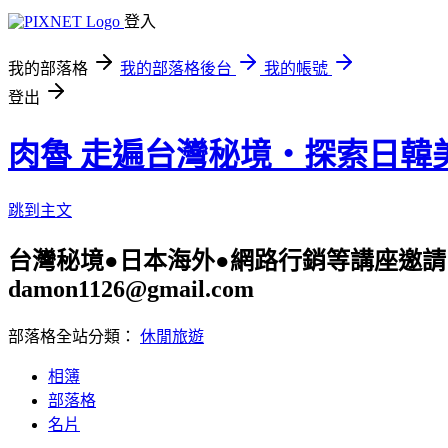
登入
我的部落格
我的部落格後台
我的帳號
登出
肉魯 走遍台灣秘境・探索日韓
跳到主文
台灣秘境●日本海外●網路行銷等講座邀請 旅遊
damon1126@gmail.com
部落格全站分類：
休閒旅遊
相簿
部落格
名片