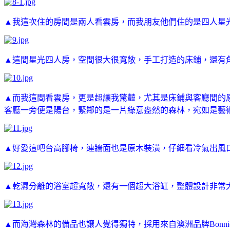
▲我這次住的房間是兩人看雲房，而我朋友他們住的是四人星
▲這間星光四人房，空間很大很寬敞，手工打造的床鋪，還有
▲而我這間看雲房，更是超讓我驚豔，尤其是床鋪與客廳間的
客廳一旁便是陽台，緊鄰的是一片綠意盎然的森林，宛如是藝
▲好愛這吧台高腳椅，連牆面也是原木裝潢，仔細看冷氣出風
▲乾濕分離的浴室超寬敞，還有一個超大浴缸，整體設計非常大器，衛
▲而海灣森林的備品也讓人覺得獨特，採用來自澳洲品牌Bonnie