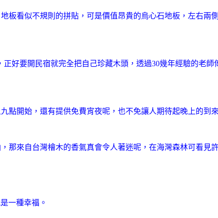
引，地板看似不規則的拼貼，可是價值昂貴的烏心石地板，左右兩
，正好要開民宿就完全把自己珍藏木頭，透過30幾年經驗的老師
晚上九點開始，還有提供免費宵夜呢，也不免讓人期待起晚上的到
精油，那來自台灣檜木的香氣真會令人著迷呢，在海灣森林可看見
就是一種幸福。