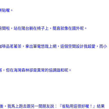
拼貼喔。
房間啦，站在陽台躺在椅子上，簡直就像在國外呢。
咖啡品茗著茶，拿出筆電悠哉上網，這個空間設計我超愛，而小
搭，但在海灣森林卻是異常的協調諧和呢。
e的備品之後，我馬上跑去跟另一間朋友說：『省點用這很好喔！』結果