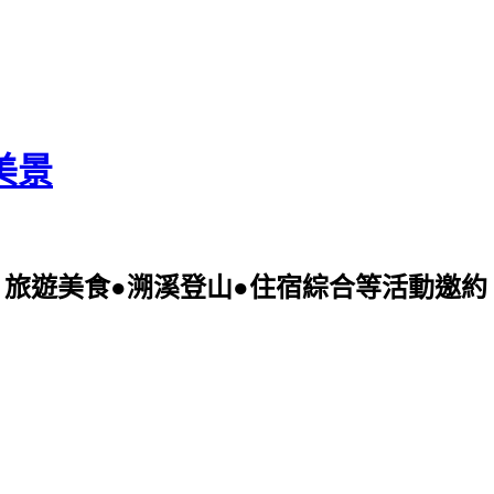
美景
美食●溯溪登山●住宿綜合等活動邀約 可電洽09