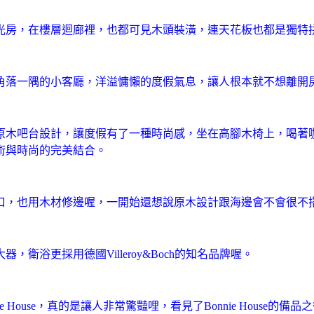
光房，在樓層迴廊裡，也都可見木頭裝潢，連天花板也都是獨特
角落一隅的小客廳，洋溢慵懶的度假氣息，讓人根本就不想離開
原木吧台設計，讓度假有了一種時尚感，坐在高腳木椅上，喝著
術與時尚的完美結合。
口，也用木材修邊喔，一開始還想說原木設計跟海邊會不會很不
浴更採用德國Villeroy&Boch的知名品牌喔。
 House，真的是讓人非常驚豔哩，看見了
Bonnie Hous