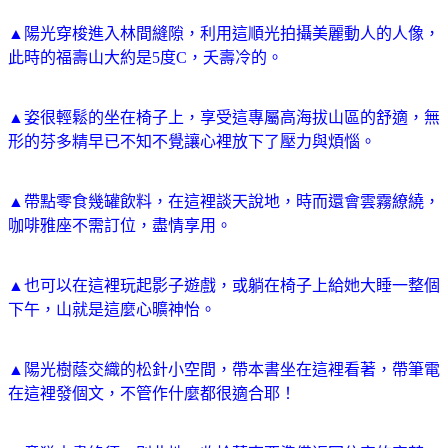
▲陽光穿梭進入林間縫隙，利用這順光拍攝美麗動人的人像，
此時的福壽山大約是5度C，夭壽冷的。
▲姿很輕鬆的坐在椅子上，享受這專屬高海拔山區的舒適，無
形的芬多精早已不知不覺讓心裡放下了壓力與煩惱。
▲帶點零食幾罐飲料，在這裡談天說地，時而還會雲霧繚繞，
咖啡雅座不需訂位，盡情享用。
▲也可以在這裡玩起影子遊戲，或躺在椅子上給她大睡一整個
下午，山就是這麼心曠神怡。
▲陽光樹蔭交織的松針小空間，帶本書坐在這裡看著，帶筆電
在這裡發個文，不管作什麼都很適合耶！