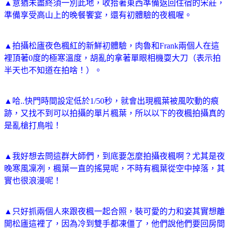
▲意猶未盡終須一別此地，收拾著東西準備返回住宿的宋莊，
準備享受高山上的晚餐饗宴，還有初體驗的夜楓喔。
▲拍攝松廬夜色楓紅的新鮮初體驗，肉魯和Frank兩個人在這
裡頂著0度的極寒溫度，胡亂的拿著單眼相機耍大刀（表示拍
半天也不知道在拍啥！）。
▲哈..快門時間設定低於1/50秒，就會出現楓葉被風吹動的痕
跡，又找不到可以拍攝的單片楓葉，所以以下的夜楓拍攝真的
是亂槍打鳥啦！
▲我好想去問這群大師們，到底要怎麼拍攝夜楓啊？尤其是夜
晚寒風凜冽，楓葉一直的搖晃呢，不時有楓葉從空中掉落，其
實也很浪漫呢！
▲只好抓兩個人來跟夜楓一起合照，裝可愛的力和姿其實想離
開松廬這裡了，因為冷到雙手都凍僵了，他們說他們要回房間