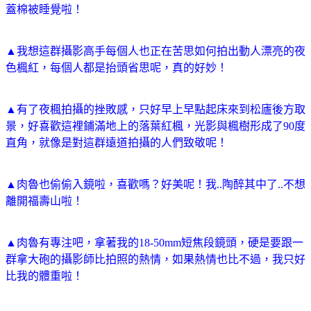
蓋棉被睡覺啦！
▲我想這群攝影高手每個人也正在苦思如何拍出動人漂亮的夜
色楓紅，每個人都是抬頭省思呢，真的好妙！
▲有了夜楓拍攝的挫敗感，只好早上早點起床來到松廬後方取
景，好喜歡這裡鋪滿地上的落葉紅楓，光影與楓樹形成了90度
直角，就像是對這群遠道拍攝的人們致敬呢！
▲肉魯也偷偷入鏡啦，喜歡嗎？好美呢！我..陶醉其中了..不想
離開福壽山啦！
▲肉魯有專注吧，拿著我的18-50mm短焦段鏡頭，硬是要跟一
群拿大砲的攝影師比拍照的熱情，如果熱情也比不過，我只好
比我的體重啦！