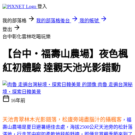
登入
我的部落格
我的部落格後台
我的帳號
登出
台中彰化雲林吃喝玩樂
【台中‧福壽山農場】夜色楓
紅初體驗 達觀天池光影錯動
肉魯 走遍台灣秘
境・探索日韓美景
16年前
天池青翠林木光影錯落，松廬旁竭盡腦汁的攝楓客
，福
壽山農場是夏日避暑絕佳去處，海拔2500公尺天池旁的松針落
滿地，行走其中宛如柔軟地毯般舒適，即便非賞楓季節來到了