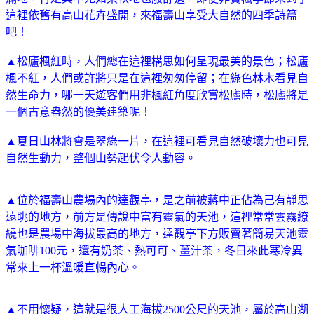
這裡依舊有高山花卉盛開，來福壽山享受大自然的四季詩篇
吧！
▲松廬楓紅時，人們總在這裡構思如何呈現最美的景色；松廬
楓不紅，人們或許將只是在這裡匆匆停留；在綠色林木看見自
然生命力，哪一天遊客們用非楓紅角度欣賞松廬時，松廬將是
一個古意盎然的優美建築呢！
▲夏日山林將會是翠綠一片，在這裡可看見自然破壞力也可見
自然生動力，整個山勢起伏令人動容。
▲位於福壽山農場內的達觀亭，是之前被蔣中正佔為己有靜思
遠眺的地方，前方是傳說中富有靈氣的天池，這裡常常雲霧繚
繞也是農場中海拔最高的地方，達觀亭下方販賣著簡易天池靈
氣咖啡100元，還有奶茶、熱可可、薑汁茶，冬日來此寒冷異
常來上一杯溫暖直暢內心。
▲不用懷疑，這就是很人工海拔2500公尺的天池，屬於高山湖