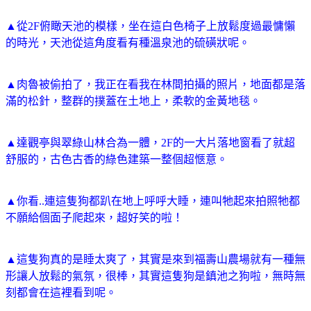
▲從2F俯瞰天池的模樣，坐在這白色椅子上放鬆度過最慵懶
的時光，天池從這角度看有種溫泉池的硫磺狀呢。
▲肉魯被偷拍了，我正在看我在林間拍攝的照片，地面都是落
滿的松針，整群的撲蓋在土地上，柔軟的金黃地毯。
▲達觀亭與翠綠山林合為一體，2F的一大片落地窗看了就超
舒服的，古色古香的綠色建築一整個超愜意。
▲你看..連這隻狗都趴在地上呼呼大睡，連叫牠起來拍照牠都
不願給個面子爬起來，超好笑的啦！
▲這隻狗真的是睡太爽了，其實是來到福壽山農場就有一種無
形讓人放鬆的氣氛，很棒，其實這隻狗是鎮池之狗啦，無時無
刻都會在這裡看到呢。