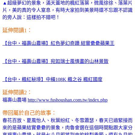
▲超級夢幻的景象，滿天蓋地的楓紅落葉，微風徐徐、落葉片
片，美的真的令人窒息，有時大家拍到美景時還不忘跟不認識
的旁人說：這樣拍不錯吧！
延伸閱讀1：
【台中‧福壽山農場】紅色夢幻奇蹟 結實纍纍蘋果王
【台中‧福壽山農場】宛如瑞士風情畫的山林景致
【台中‧楓紅秘境】中橫108K 楓之谷 楓紅國度
延伸閱讀2：
福壽山農場
http://www.fushoushan.com.tw/index.php
帶回屬於自己的故事：
春花百放、夏風怡人、秋葉紛紅、冬雪蕭瑟，春天已過緊接而
來的是蘋果結實纍纍的景象，肉魯會選在這個時間點跟大家分
享福壽山農場，就是七八月即將到來的桃梨季節，還有九月的