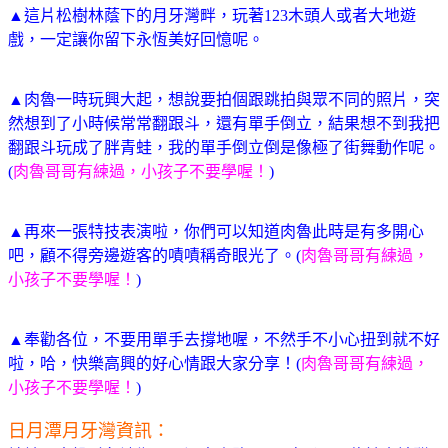
▲這片松樹林蔭下的月牙灣畔，玩著123木頭人或者大地遊
戲，一定讓你留下永恆美好回憶呢。
▲肉魯一時玩興大起，想說要拍個跟跳拍與眾不同的照片，突
然想到了小時候常常翻跟斗，還有單手倒立，結果想不到我把
翻跟斗玩成了胖青蛙，我的單手倒立倒是像極了街舞動作呢。
(
肉魯哥哥有練過，小孩子不要學喔！
)
▲再來一張特技表演啦，你們可以知道肉魯此時是有多開心
吧，顧不得旁邊遊客的嘖嘖稱奇眼光了。(
肉魯哥哥有練過，
小孩子不要學喔！
)
▲奉勸各位，不要用單手去撐地喔，不然手不小心扭到就不好
啦，哈，快樂高興的好心情跟大家分享！(
肉魯哥哥有練過，
小孩子不要學喔！
)
日月潭月牙灣資訊：