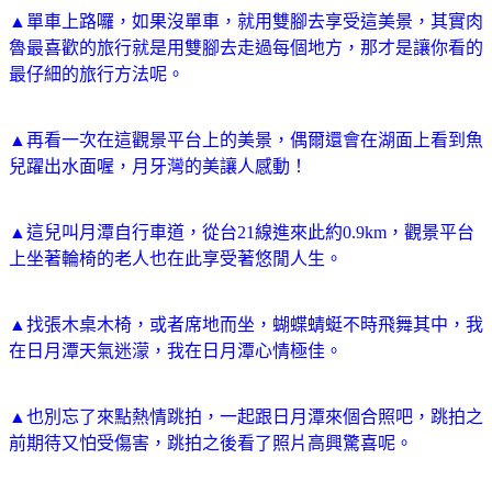
▲單車上路囉，如果沒單車，就用雙腳去享受這美景，其實肉
魯最喜歡的旅行就是用雙腳去走過每個地方，那才是讓你看的
最仔細的旅行方法呢。
▲再看一次在這觀景平台上的美景，偶爾還會在湖面上看到魚
兒躍出水面喔，月牙灣的美讓人感動！
▲這兒叫月潭自行車道，從台21線進來此約0.9km，觀景平台
上坐著輪椅的老人也在此享受著悠閒人生。
▲找張木桌木椅，或者席地而坐，蝴蝶蜻蜓不時飛舞其中，我
在日月潭天氣迷濛，我在日月潭心情極佳。
▲也別忘了來點熱情跳拍，一起跟日月潭來個合照吧，跳拍之
前期待又怕受傷害，跳拍之後看了照片高興驚喜呢。