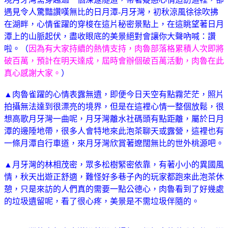
遇見令人驚豔讚嘆無比的日月潭-月牙灣，初秋涼風徐徐吹拂
在湖畔，心情雀躍的穿梭在這片秘密景點上，在這眺望著日月
潭上的山脈起伏，盡收眼底的美景絕對會讓你大聲吶喊：讚
啦。（
因為有大家持續的熱情支持，肉魯部落格累積人次即將
破百萬，預計在明天達成，屆時會辦個破百萬活動，肉魯在此
真心感謝大家。
）
▲肉魯雀躍的心情表露無遺，即便今日天空有點霧茫茫，照片
拍攝無法達到很漂亮的境界，但是在這裡心情一整個放鬆，很
想高歌月牙灣一曲呢，月牙灣離水社碼頭有點距離，屬於日月
潭的邊陲地帶，很多人會特地來此泡茶聊天或露營，這裡也有
一條月潭自行車道，來月牙灣欣賞著遼闊無比的世外桃源吧。
▲月牙灣的林相茂密，眾多松樹緊密依靠，有著小小的異國風
情，秋天出遊正舒適，難怪好多巷子內的玩家都跑來此泡茶休
憩，只是來訪的人們真的需要一點公德心，肉魯看到了好幾處
的垃圾遺留呢，看了很心疼，美景是不需垃圾伴隨的。