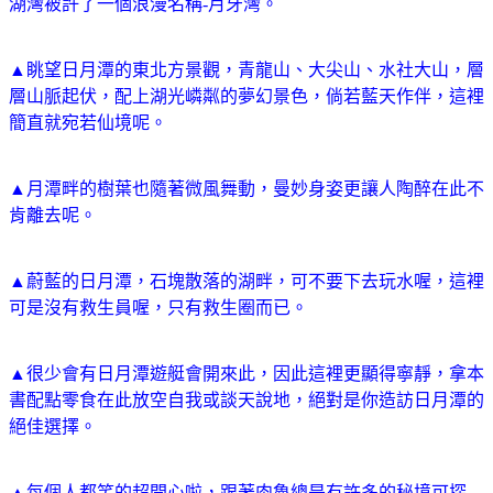
湖灣被許了一個浪漫名稱-月牙灣。
▲眺望日月潭的東北方景觀，青龍山、大尖山、水社大山，層
層山脈起伏，配上湖光嶙粼的夢幻景色，倘若藍天作伴，這裡
簡直就宛若仙境呢。
▲月潭畔的樹葉也隨著微風舞動，曼妙身姿更讓人陶醉在此不
肯離去呢。
▲蔚藍的日月潭，石塊散落的湖畔，可不要下去玩水喔，這裡
可是沒有救生員喔，只有救生圈而已。
▲很少會有日月潭遊艇會開來此，因此這裡更顯得寧靜，拿本
書配點零食在此放空自我或談天說地，絕對是你造訪日月潭的
絕佳選擇。
▲每個人都笑的超開心啦，跟著肉魯總是有許多的秘境可探