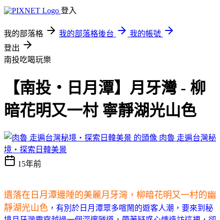
登入
我的部落格
我的部落格後台
我的帳號
登出
南投吃喝玩樂
【南投‧日月潭】月牙灣 - 柳
暗花明又一村 寧靜湖光山色
肉魯 走遍台灣秘
境・探索日韓美景
15年前
遺落在日月潭邊陲的美麗月牙灣，柳暗花明又一村的幽
靜湖光山色
，有別於日月潭眾多喧鬧的遊客人潮，要來到秘
境月牙灣需穿越過一個深邃隧道，帶著疑惑心情造訪這裡，卻