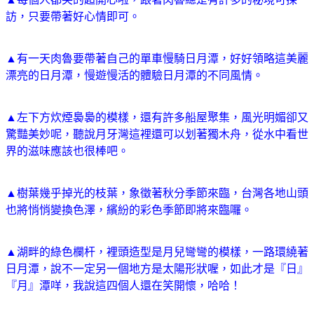
訪，只要帶著好心情即可。
▲有一天肉魯要帶著自己的單車慢騎日月潭，好好領略這美麗
漂亮的日月潭，慢遊慢活的體驗日月潭的不同風情。
▲左下方炊煙裊裊的模樣，還有許多船屋聚集，風光明媚卻又
驚豔美妙呢，聽說月牙灣這裡還可以划著獨木舟，從水中看世
界的滋味應該也很棒吧。
▲樹葉幾乎掉光的枝葉，象徵著秋分季節來臨，台灣各地山頭
也將悄悄變換色澤，繽紛的彩色季節即將來臨囉。
▲湖畔的綠色欄杆，裡頭造型是月兒彎彎的模樣，一路環繞著
日月潭，說不一定另一個地方是太陽形狀喔，如此才是『日』
『月』潭咩，我說這四個人還在笑開懷，哈哈！