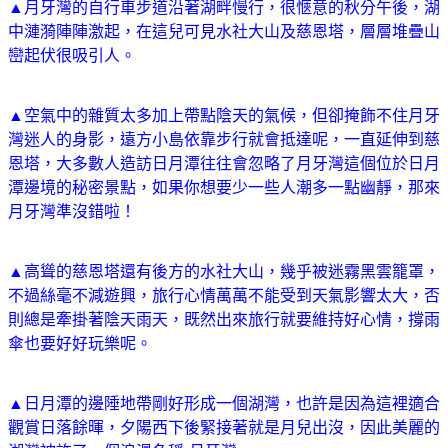
▲月牙灣的自行車步道沿著湖畔慢行，很愜意的秋分午後，湖
中漣漪陣陣激起，在這兒可見水社大山及慈恩塔，層層堆疊山
巒起伏很吸引人。
▲空氣中的雜質太多加上帶點陰天的氣候，但卻掩飾不住月牙
灣迷人的身影，遠方小島依靠步行就會抵達呢，一直延伸到慈
恩塔，大多數人造訪日月潭往往會忽略了月牙灣這個位於日月
潭邊境的秘密景點，如果你想要少一些人潮多一點幽靜，那來
月牙灣準沒錯啦！
▲高聳的慈恩塔還有後方的水社大山，幾乎被迷霧黑雲籠罩，
不過絲毫不減遊興，旅行心情萬萬不能受到天氣影響太大，否
則總是牽掛著陰天雨天，既然出來旅行就要維持好心情，撐雨
傘也要好好玩樂呢。
▲日月潭的邊陲地帶剛好形成一個湖灣，也許是因為這裡適合
觀賞日落餘暉，夕陽西下後緊接著就是月兒出沒，因此美麗的