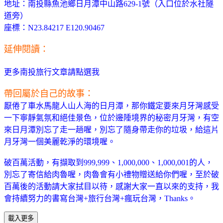
地址：南投縣魚池鄉日月潭中山路629-1號（入口位於水社隧
道旁）
座標：N23.84217 E120.90467
延伸閱讀：
更多南投旅行文章請點選我
帶回屬於自己的故事：
厭倦了車水馬龍人山人海的日月潭，那你鐵定要來月牙灣感受
一下寧靜氣氛和絕佳景色，位於邊陲境界的秘密月牙灣，有空
來日月潭別忘了走一趟喔，別忘了隨身帶走你的垃圾，給這片
月牙灣一個美麗乾淨的環境喔。
破百萬活動，有擷取到999,999、1,000,000、1,000,001的人，
別忘了寄信給肉魯喔，肉魯會有小禮物贈送給你們喔，至於破
百萬後的活動請大家拭目以待，感謝大家一直以來的支持，我
會持續努力的書寫台灣+旅行台灣+瘋玩台灣，Thanks。
載入更多