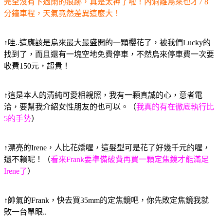
完全沒有下過雨的痕跡，真是太神了啦！內洞離烏來也才7 8
分鐘車程，天氣竟然差異這麼大！
↑哇..這應該是烏來最大最盛開的一顆櫻花了，被我們Lucky的
找到了，而且還有一塊空地免費停車，不然烏來停車費一次要
收費150元，超貴！
↑這是本人的清純可愛相親照，我有一顆真誠的心，意者電
洽，要幫我介紹女性朋友的也可以
。（
我真的有在徹底執行比
5的手勢
）
↑漂亮的Irene，人比花嬌喔，這髮型可是花了好幾千元的喔，
還不賴呢
！（
看來Frank要準備破費再買一顆定焦鏡才能滿足
Irene了
）
↑帥氣的Frank，快去買35mm的定焦鏡吧，你先敗定焦鏡我就
敗一台單眼..