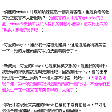
↑俏麗的vivian，耳環加項鍊儼然一副貴婦姿態，但是你看的出
來她正感冒不太舒服嗎？
（
但感冒的人才是有著Lcuky的手
氣，vivian今天抽中我私人提供的神秘小禮物，這次比上次的
神秘小禮物好很多吧！
）
↑可愛的angela，雖然我一路被她賭臭，但是還是要稱讚美言
一下，她的秀麗頭髮可以拍洗髮精廣告了。
↑新成員：可愛的Ruby，也是東吳英文系的，是他們的學妹，
我想你的綽號應該是叫史努比吧，因為努比=ruby，看的出來
她也是一位救生員嗎？一堆人都不相信！哈哈~~
（
大家說她
很幸運，第一次跟團就跟到這麼輕鬆的一趟行程，不過你們五
個女生聚在一起實在有夠會聊的，太強了..
）
↑事後才發現原來美麗的Nicole在櫻花下沒有拍獨照，只好用
這張合照彌補囉，兩個感情很好的大學同學。