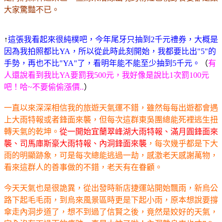
大家驚豔不已。
↑
這張我看起來很純樸吧，今年尾牙只抽到2千元禮券，大概是
因為我拍照都比YA，所以從此時此刻開始，我都要比出"5"的
手勢，再也不比"YA"了，看明年能不能至少抽到5千元。
（
有
人還說看到我比YA要罰我500元，我好像是說比1次罰100元
吧！哈~不要偷偷漲價..
）
一直以來深深相信我的旅遊天氣運不錯，雖然每每出遊都會遇
上大雨特報或者鋒面來襲，但每次這群東吳團總能死裡逃生扭
轉天氣的乾坤。
從一開始宜蘭翠峰湖大雨特報、滿月圓鋒面來
襲、司馬庫斯豪大雨特報、內洞鋒面來襲
，每次幾乎都是下大
雨的明顯跡象，可是每次總能逃過一劫，感激老天感謝萬物，
看來這群人的善事做的不錯，老天有在眷顧。
今天天氣也是很詭異，從出發時新店捷運站開始飄雨，新烏公
路下起毛毛雨，到烏來風景區時更是下起小雨，原本想說要撐
傘走內洞步道了，想不到過了信賢之後，竟然是姣好的天氣，