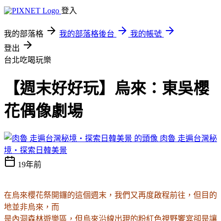
登入
我的部落格
我的部落格後台
我的帳號
登出
台北吃喝玩樂
【週末好好玩】烏來：東吳櫻
花偶像劇場
肉魯 走遍台灣秘
境・探索日韓美景
19年前
在烏來櫻花祭開鑼的這個週末，我們又再度啟程前往，但目的
地並非烏來，而
是內洞森林遊樂區，但烏來沿線出現的粉紅色視野饗宴卻是讓