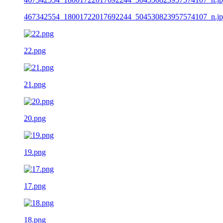
467342554_18001722017692244_504530823957574107_n.j
22.png
21.png
20.png
19.png
17.png
18.png