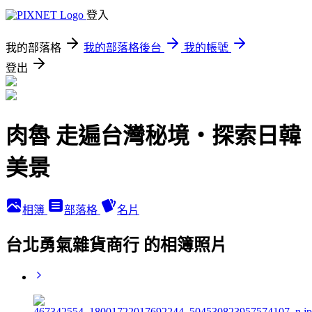
登入
我的部落格
我的部落格後台
我的帳號
登出
肉魯 走遍台灣秘境・探索日韓
美景
相簿
部落格
名片
台北勇氣雜貨商行 的相簿照片