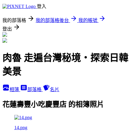
登入
我的部落格
我的部落格後台
我的帳號
登出
肉魯 走遍台灣秘境・探索日韓
美景
相簿
部落格
名片
花蓮壽豐小吃慶豐店 的相簿照片
14.png