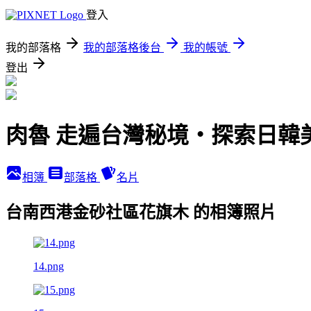
登入
我的部落格
我的部落格後台
我的帳號
登出
肉魯 走遍台灣秘境・探索日韓
相簿
部落格
名片
台南西港金砂社區花旗木 的相簿照片
14.png