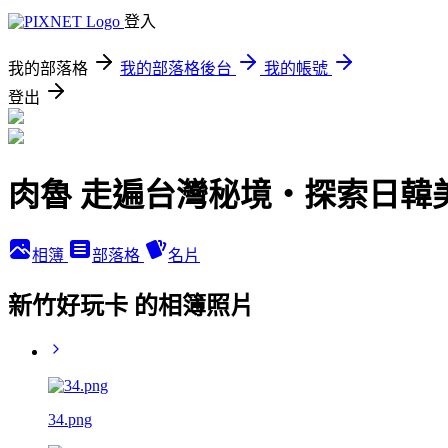
登入
我的部落格
我的部落格後台
我的帳號
登出
肉魯 走遍台灣秘境・探索日韓
相簿
部落格
名片
新竹好玩卡 的相簿照片
34.png