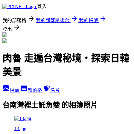
登入
我的部落格
我的部落格後台
我的帳號
登出
肉魯 走遍台灣秘境・探索日韓
美景
相簿
部落格
名片
台南灣裡土魠魚羹 的相簿照片
13.jpg