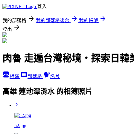
登入
我的部落格
我的部落格後台
我的帳號
登出
肉魯 走遍台灣秘境・探索日韓
相簿
部落格
名片
高雄 蓮池潭滑水 的相簿照片
52.jpg