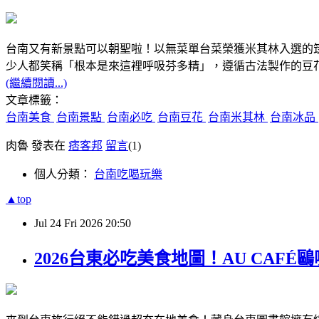
台南又有新景點可以朝聖啦！以無菜單台菜榮獲米其林入選的
少人都笑稱「根本是來這裡呼吸芬多精」，遵循古法製作的豆花
(繼續閱讀...)
文章標籤：
台南美食
台南景點
台南必吃
台南豆花
台南米其林
台南冰品
肉魯 發表在
痞客邦
留言
(1)
個人分類：
台南吃喝玩樂
▲top
Jul
24
Fri
2026
20:50
2026台東必吃美食地圖！AU CA