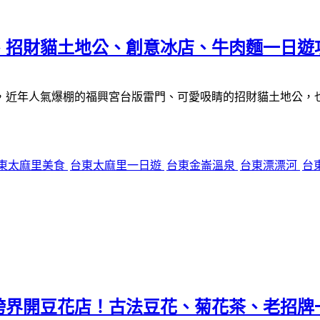
、招財貓土地公、創意冰店、牛肉麵一日遊
，近年人氣爆棚的福興宮台版雷門、可愛吸睛的招財貓土地公，
東太麻里美食
台東太麻里一日遊
台東金崙溫泉
台東漂漂河
台
跨界開豆花店！古法豆花、菊花茶、老招牌