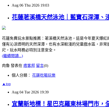
Aug
06
Thu
2026
19:03
花蓮荖溪橋天然泳池｜藍寶石深潭、
花蓮免費玩水景點推薦：荖溪橋天然泳池，這是今年夏天爆紅
僅有沁涼透明的天然深潭，也有水深較淺的兒童戲水區，非常
尺，玩水時務必特別注意安全。
(繼續閱讀...)
肉魯 發表在
痞客邦
留言
(0)
個人分類：
花蓮吃喝玩樂
▲top
Aug
04
Tue
2026
19:39
宜蘭新地標！星巴克羅東林場門市，