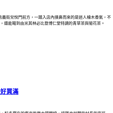
信義街兌悅門前方，一踏入店內撲鼻而來的是迷人檜木香氣，不
合，還能喝到由米其林必比登博仁堂特調的青草茶與菊花茶。
買好買滿