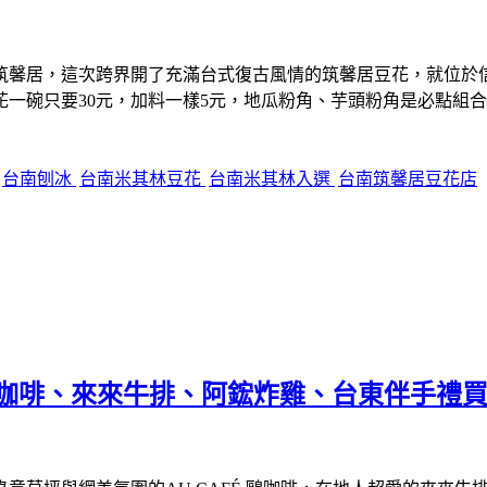
筑馨居，這次跨界開了充滿台式復古風情的筑馨居豆花，就位於
一碗只要30元，加料一樣5元，地瓜粉角、芋頭粉角是必點組
台南刨冰
台南米其林豆花
台南米其林入選
台南筑馨居豆花店
FÉ鷗咖啡、來來牛排、阿鋐炸雞、台東伴手禮