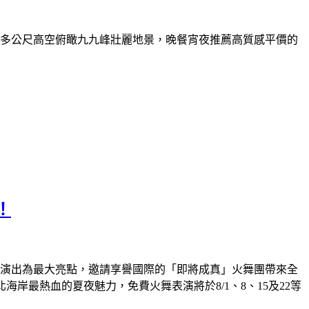
0多公尺高空俯瞰九九峰壯麗地景，晚餐宵夜推薦高質感平價的
！
火舞演出為最大亮點，邀請享譽國際的「即將成真」火舞團帶來全
岸最熱血的夏夜魅力，免費火舞表演將於8/1、8、15及22等