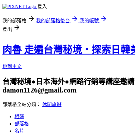
登入
我的部落格
我的部落格後台
我的帳號
登出
肉魯 走遍台灣秘境・探索日韓
跳到主文
台灣秘境●日本海外●網路行銷等講座邀請 旅遊
damon1126@gmail.com
部落格全站分類：
休閒旅遊
相簿
部落格
名片