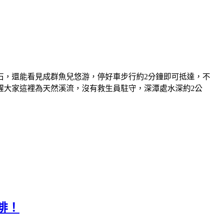
石，還能看見成群魚兒悠游，停好車步行約2分鐘即可抵達，不
醒大家這裡為天然溪流，沒有救生員駐守，深潭處水深約2公
啡！