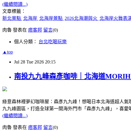
(繼續閱讀...)
文章標籤：
新北景點
北海岸
北海岸景點
2026北海潮與火
北海岸火舞表
肉魯 發表在
痞客邦
留言
(0)
個人分類：
台北吃喝玩樂
▲top
Jul
28
Tue
2026
20:15
南投九九峰森彥咖啡｜北海道MORI
綠意森林裡夢幻咖啡屋：森彥九九峰！想喝日本北海道超人氣咖
九九峰園區，打造全球第一間海外門市「森彥九九峰」，喜愛
(繼續閱讀...)
肉魯 發表在
痞客邦
留言
(0)