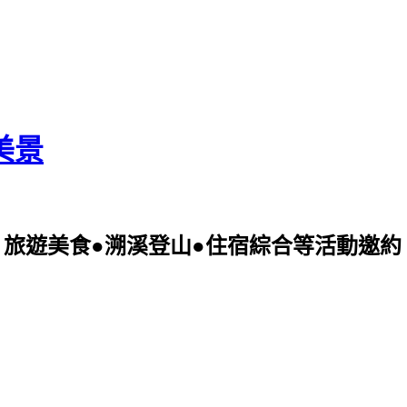
美景
美食●溯溪登山●住宿綜合等活動邀約 可電洽09