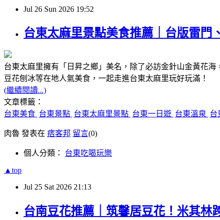
Jul
26
Sun
2026
19:52
台東太麻里景點美食推薦｜台版雷門
台東太麻里擁有「日昇之鄉」美名，除了必訪金針山金黃花海
豆花刨冰等在地人氣美食，一起走進台東太麻里玩好玩滿！
(繼續閱讀...)
文章標籤：
台東美食
台東景點
台東太麻里景點
台東一日遊
台東溫泉
台
肉魯 發表在
痞客邦
留言
(0)
個人分類：
台東吃喝玩樂
▲top
Jul
25
Sat
2026
21:13
台南豆花推薦｜筑馨居豆花！米其林