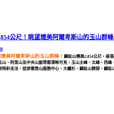
,854公尺！眺望媲美阿爾卑斯山的玉山群峰
眺望媲美阿爾卑斯山的玉山群峰！
麟趾山標高2,854公尺，
玉山、阿里山及中央山脈等都清晰可見，玉山主峰、北峰、西峰
逆時針走法，從排雲登山服務中心、大鐵杉、麟趾山鞍部、麟趾山