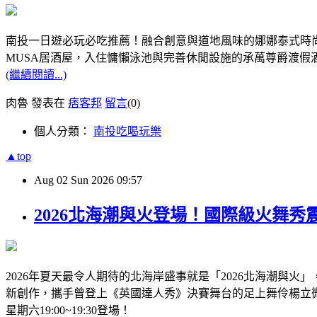
南投一日遊必玩必吃推薦！融合創意與道地風味的娜娜泰式時尚
MUSA居酒屋，入住慵懶泳池與完善休閒設施的承萬尊爵渡假
(繼續閱讀...)
肉魯 發表在
痞客邦
留言
(0)
個人分類：
南投吃喝玩樂
▲top
Aug
02
Sun
2026
09:57
2026北海潮與火登場！國際級火舞
2026年夏天最令人期待的北海岸盛事就是「2026北海潮與
新創作，攜手曾登上《英國達人秀》決賽舞台的足上舞伶楊立微聯
星期六19:00~19:30登場！