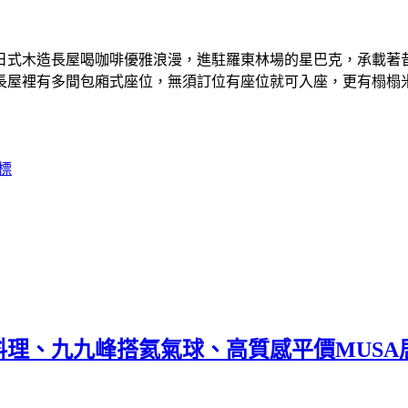
日式木造長屋喝咖啡優雅浪漫，進駐羅東林場的星巴克，承載著
長屋裡有多間包廂式座位，無須訂位有座位就可入座，更有榻榻
標
理、九九峰搭氦氣球、高質感平價MUSA