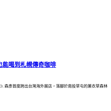
本也能喝到札幌傳奇咖啡
O. 森彥首度跨出台灣海外展店，落腳於南投草屯的薰衣草森林