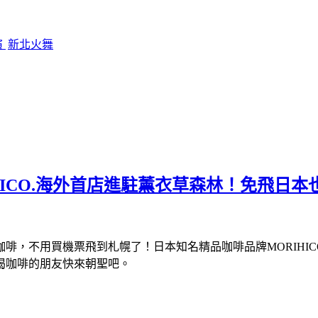
演
新北火舞
HICO.海外首店進駐薰衣草森林！免飛日
啡，不用買機票飛到札幌了！日本知名精品咖啡品牌MORIHIC
喝咖啡的朋友快來朝聖吧。