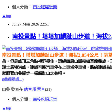
個人分類：
南投吃喝玩樂
▲top
Jul
27
Mon
2026
22:51
南投景點！塔塔加麟趾山步道！海拔2
南投景點！塔塔加麟趾山步道！海拔2,854公尺！
岳，但是峰頂三角點視野極佳，環繞四周山脈宛如巨龍盤旋，
瑞士馬特洪峰，建議可將汽車停在上東埔停車場，路線建議為
就跟著肉魯腳步一探麟趾山之美吧。
(繼續閱讀...)
肉魯 發表在
痞客邦
留言
(21)
個人分類：
南投吃喝玩樂
▲top