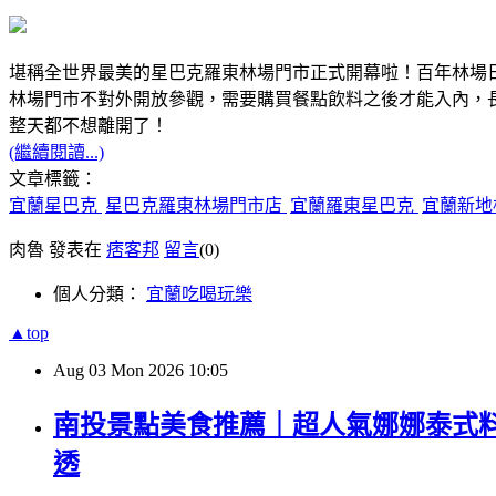
堪稱全世界最美的星巴克羅東林場門市正式開幕啦！百年林場
林場門市不對外開放參觀，需要購買餐點飲料之後才能入內，
整天都不想離開了！
(繼續閱讀...)
文章標籤：
宜蘭星巴克
星巴克羅東林場門市店
宜蘭羅東星巴克
宜蘭新地
肉魯 發表在
痞客邦
留言
(0)
個人分類：
宜蘭吃喝玩樂
▲top
Aug
03
Mon
2026
10:05
南投景點美食推薦｜超人氣娜娜泰式料
透