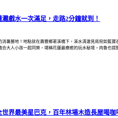
淺灘戲水一次滿足，走路2分鐘就到！
的消暑勝地！地點就在壽豐鄉荖溪橋下，溪水清澈見底宛如藍寶
適合大人小孩一起同樂，堪稱花蓮最療癒的玩水秘境，肉魯也提
全世界最美星巴克，百年林場木造長屋喝咖