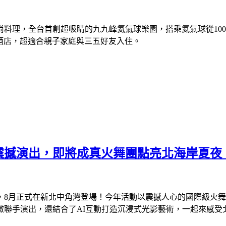
料理，全台首創超吸睛的九九峰氦氣球樂園，搭乘氦氣球從10
酒店，超適合親子家庭與三五好友入住。
秀震撼演出，即將成真火舞團點亮北海岸夏夜
火」，8月正式在新北中角灣登場！今年活動以震撼人心的國際級
手演出，還結合了AI互動打造沉浸式光影藝術，一起來感受北海