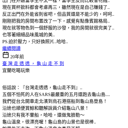
出門在外跟當學生不太一樣，當學生反而比較會花錢..
現在買杯飲料都會考慮再三，雖然現在是自己賺錢了..
反正出門在外能省則省吧，但品質還是不能少的，呵呵..
剛剛把我的房間布置改了一下，感覺有點像賓館格局..
現在就等物色到一個舒服的沙發，我的房間就很完美了..
也等著細細品味風城的美..
PS.迫於壓力，只好換照片..哈哈..
繼續閱讀
20年前
臺 灣 走 透 透 ， 龜 山 走 不 到
宜蘭吃喝玩樂
俗話說：『台灣走透透，龜山走不到』..
五個不怕死的人在SARS最嚴重的五月還跑去龜山島....
我們從台北開車走北濱到烏石港搭船到龜山島登島！
沿途也順便賞鯨和聽解說員介紹龜山八景！
沿途只有我不暈船，哈哈，還做鬼臉勒～
龜山溫泉，很漂亮喔！龜山島的山景也是很棒..