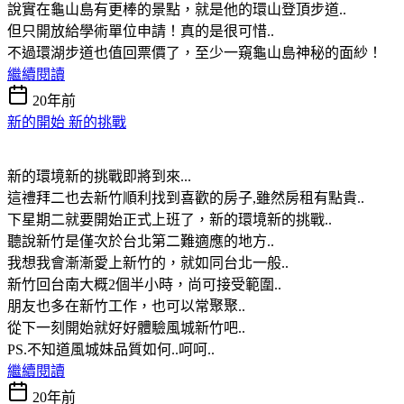
說實在龜山島有更棒的景點，就是他的環山登頂步道..
但只開放給學術單位申請！真的是很可惜..
不過環湖步道也值回票價了，至少一窺龜山島神秘的面紗！
繼續閱讀
20年前
新的開始 新的挑戰
新的環境新的挑戰即將到來...
這禮拜二也去新竹順利找到喜歡的房子,雖然房租有點貴..
下星期二就要開始正式上班了，新的環境新的挑戰..
聽說新竹是僅次於台北第二難適應的地方..
我想我會漸漸愛上新竹的，就如同台北一般..
新竹回台南大概2個半小時，尚可接受範圍..
朋友也多在新竹工作，也可以常聚聚..
從下一刻開始就好好體驗風城新竹吧..
PS.不知道風城妹品質如何..呵呵..
繼續閱讀
20年前