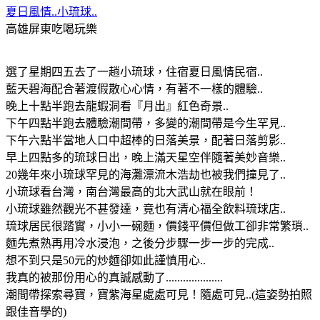
夏日風情..小琉球..
高雄屏東吃喝玩樂
選了星期四五去了一趟小琉球，住宿夏日風情民宿..
藍天碧海配合著渡假散心心情，有著不一樣的體驗..
晚上十點半跑去龍蝦洞看『月出』紅色奇景..
下午四點半跑去體驗潮間帶，多變的潮間帶是今生罕見..
下午六點半當地人口中超棒的日落美景，配著日落剪影..
早上四點多的琉球日出，晚上滿天星空伴隨著美妙音樂..
20幾年來小琉球罕見的海灘漂流木浩劫也被我們撞見了..
小琉球看台灣，南台灣最高的北大武山就在眼前！
小琉球雖然觀光不甚發達，竟也有清心福全飲料琉球店..
琉球居民很踏實，小小一碗麵，價錢平價但做工卻非常繁瑣..
麵先煮熟再用冷水浸泡，之後分步驟一步一步的完成..
想不到只是50元的炒麵卻如此謹慎用心..
我真的被那份用心的真誠感動了....................
潮間帶探索尋寶，寶紫海星處處可見！隨處可見..(這姿勢拍照
跟佳音學的)