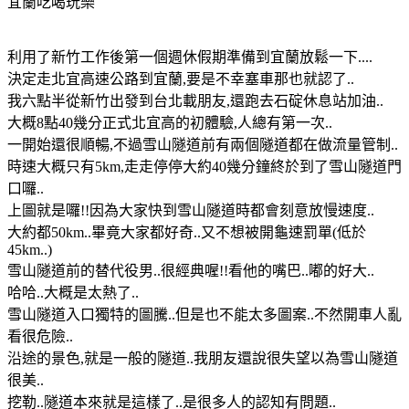
宜蘭吃喝玩樂
利用了新竹工作後第一個週休假期準備到宜蘭放鬆一下....
決定走北宜高速公路到宜蘭,要是不幸塞車那也就認了..
我六點半從新竹出發到台北載朋友,還跑去石碇休息站加油..
大概8點40幾分正式北宜高的初體驗,人總有第一次..
一開始還很順暢,不過雪山隧道前有兩個隧道都在做流量管制..
時速大概只有5km,走走停停大約40幾分鐘終於到了雪山隧道門
口囉..
上圖就是囉!!因為大家快到雪山隧道時都會刻意放慢速度..
大約都50km..畢竟大家都好奇..又不想被開龜速罰單(低於
45km..)
雪山隧道前的替代役男..很經典喔!!看他的嘴巴..嘟的好大..
哈哈..大概是太熱了..
雪山隧道入口獨特的圖騰..但是也不能太多圖案..不然開車人亂
看很危險..
沿途的景色,就是一般的隧道..我朋友還說很失望以為雪山隧道
很美..
挖勒..隧道本來就是這樣了..是很多人的認知有問題..