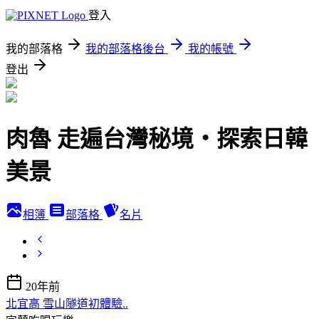
登入
我的部落格
我的部落格後台
我的帳號
登出
肉魯 走遍台灣秘境・探索日韓
美景
相簿
部落格
名片
20年前
北宜高 雪山隧道初體驗..