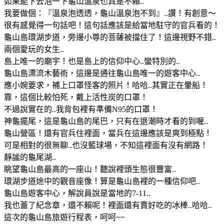
如果能下去泡一下龜山溫泉也真是不賴..
我要做個：『溫泉泡透透，龜山溫泉泡不到』..讚！有創意～
很有感覺得一句話吧！這句話應該是給當地駐守的官兵看的！
龜山島環湖步道，旁邊小尊的菩薩被擋住了！這邊視野不錯..
兩個愛玩的女生..
島上唯一的廟宇！也是島上的信仰中心..蠻特別的..
龜山島漂流木藝術，這邊是通往龜山島唯一的遊客中心..
應小婉要求，補上口罩怪客的照片！哈哈..其實正在暈船！
靠，這個比較怕死，戴上活性炭的口罩！
不過說實在的..我背包裡有準備N95的口罩！
神龜擺尾，這是龜山島的尾巴，只有在退潮時才看的到喔..
龜山營區！還有官兵住裡面，當兵在這邊應該是爽到極點！
可是相對的很無聊..也沒籃球場，不知這裡面有沒有網路！
靜謐的龜尾湖..
眺望龜山島最高的一座山！聽說裡頭生態很豐富..
環湖步道途中的觀音座像！算是龜山島裡的一種信仰吧..
龜山島遊客中心，解說員說是當地的7-11..
我也蓋了紀念章，還不賴呢！裡面還有賣好吃的冰棒..哈哈..
這次的龜山島旅遊行程表，呵呵~~