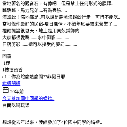
當地著名的觀音石，有像吧！但是禁止任何形式的膜拜..
跳跳跳，馬力兄弟....有點丟臉.....
海蜈蚣！滿地都是..可以說是踏著海蜈蚣行走！可惜不能吃..
當地條件最好的民宿-夏日風情，不過年底要結束營業了....
裡頭擺設很夏天，地上是用貝殼鋪飾的..
大家都很愛跳.......水中倒影............
日落剪影.......還可以接受的夢幻...........
--
回覆
1樓
1樓搶頭香
q1：你為蛇麼這麼閒??非假日耶
繼續閱讀
20年前
今天參加國中同學的婚禮..
台南吃喝玩樂
想想從去年以來，陸續參加了4位國中同學的婚禮..