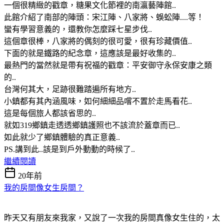
一個很精緻的戳章，糖果文化節裡的南瀛藝陣館..
此館介紹了南部的陣頭：宋江陣、八家將、蜈蚣陣....等！
蠻有學習意義的，還教你怎麼踩七星步伐..
這個章很棒，八家將的偶刻的很可愛，很有珍藏價值..
下面的就是鐵路的紀念章，這應該是最好收集的..
最熱門的當然就是帶有祝福的戳章：平安御守永保安康之類
的..
台灣何其大，足跡很難踏遍所有地方..
小鎮都有其內涵風味，如何細細品嚐不置於走馬看花..
這是每個旅人都該省思的..
就如319鄉鎮走透透鄉鎮護照也不該流於蓋章而已..
如此就少了鄉鎮體驗的真正意義..
PS.講到此..該是到戶外動動的時候了..
繼續閱讀
20年前
我的房間像女生房間？
昨天又有朋友來我家，又說了一次我的房間真像女生住的，太