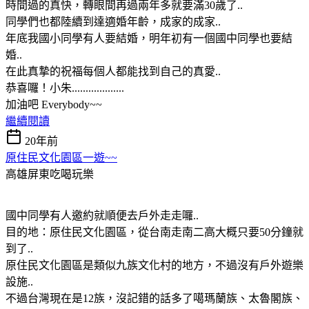
時間過的真快，轉眼間再過兩年多就要滿30歲了..
同學們也都陸續到達適婚年齡，成家的成家..
年底我國小同學有人要結婚，明年初有一個國中同學也要結
婚..
在此真摯的祝福每個人都能找到自己的真愛..
恭喜囉！小朱...................
加油吧 Everybody~~
繼續閱讀
20年前
原住民文化園區一遊~~
高雄屏東吃喝玩樂
國中同學有人邀約就順便去戶外走走囉..
目的地：原住民文化園區，從台南走南二高大概只要50分鐘就
到了..
原住民文化園區是類似九族文化村的地方，不過沒有戶外遊樂
設施..
不過台灣現在是12族，沒記錯的話多了噶瑪蘭族、太魯閣族、