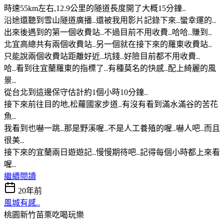
時速55km左右,12.9公里的隧道長度開了大概15分鐘..
沿途還聽到雪山隧道廣播..還被我用影片記錄下來..蠻幸運的..
出來後遇到的第一個收費站..不過目前不用收費..哈哈..賺到..
北宜高總共有兩個收費站..另一個就在接下來的羅東收費站..
只能說兩個收費站距離好近..坑錢..好險目前都不用收費..
哈..看到往宜蘭羅東的指標了..有種莫名的快感..配上綺麗的風
景..
從台北到這邊保守估計約1個小時10分鐘..
接下來前往目的地,松蘿國家步道..有沒有看到滿水滿谷的苦花
魚..
我看到也嚇一跳..那是野溪喔..不是人工養殖的喔..嚇人吧..而且
很美..
接下來的宜蘭兩日遊遊記..慢慢期待吧..記得每個小時都上來看
喔..
繼續閱讀
20年前
風城有感..
桃園新竹苗栗吃喝玩樂