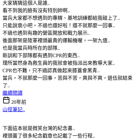
大家猜猜這個人是誰..
看不到我的臉有沒有特別帥啊..
當兵大家都不想遇到的專精、基地訓練都給我碰上了..
只能說衰小吧，不過也還好啦！還不就那麼一回事..
不過也遇到有趣的營區開放和戰力展示..
後面那架是陸軍裡頭最貴的運輸機喔，一架九億..
也是我當兵時所在的部隊..
新訓和下部隊都有遇到CPR的東西..
理所當然身為救生員的我就會被指派出來教導大家..
CPR也不難，只不過認真做起來膝蓋會黑青..
當兵，不就那麼一回事，苦與不苦，爽與不爽，退伍就結束
了..
繼續閱讀
20年前
山徑筆記..
下面這本就是微笑台灣的紀念書..
裡頭蓋了很多紀念戳章也記載了一些行程..