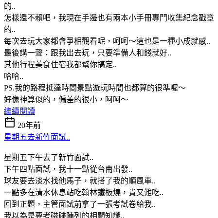
的..
怎樣還不賴吧，我現在手邊也有兩本小手冊專門收集紀念戳章
的..
每次去玩大家都會爭相觀看呢，呵呵～這也是一種小成就感..
最後講一聲：跟我出去玩，只要準備人和錢就好..
其他行程美食住宿我都幫你搞定..
哈哈..
PS.我的路程抵達時間景點遊玩時間也都算的很準喔～
好像神算似的，偏差的很小，呵呵～
繼續閱讀
20年前
星期五去新竹面試..
星期五下午去了新竹面試..
下午四點面試，我十一點從台南出發..
球友要去淡水找他馬子，就搭了我的順風車..
一點多在清水休息站吃翰林鐵板燒，貴又難吃..
回到正題，主管面試前拿了一張考試卷給我..
我以為是要考磁碟陣列的相關知識..