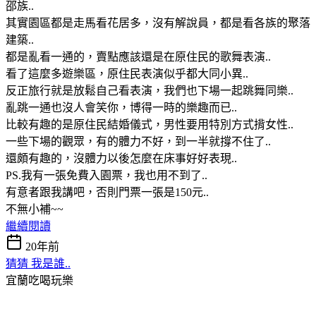
邵族..
其實園區都是走馬看花居多，沒有解說員，都是看各族的聚落
建築..
都是亂看一通的，賣點應該還是在原住民的歌舞表演..
看了這麼多遊樂區，原住民表演似乎都大同小異..
反正旅行就是放鬆自己看表演，我們也下場一起跳舞同樂..
亂跳一通也沒人會笑你，博得一時的樂趣而已..
比較有趣的是原住民結婚儀式，男性要用特別方式揹女性..
一些下場的觀眾，有的體力不好，到一半就撐不住了..
還頗有趣的，沒體力以後怎麼在床事好好表現..
PS.我有一張免費入園票，我也用不到了..
有意者跟我講吧，否則門票一張是150元..
不無小補~~
繼續閱讀
20年前
猜猜 我是誰..
宜蘭吃喝玩樂