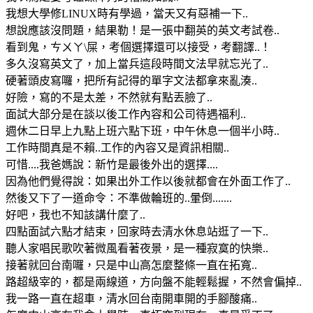
我想大學修LINUX時有學過，當天又有惡補一下..
想說應該沒問題，結果勒！是一張中翻英的英文考試卷..
看到鬼，ㄘㄨㄚ\屎，考個選擇還可以接受，考翻譯..！
多久沒寫英文了，加上當兵這段時間文法早就忘光了..
硬著頭皮寫囉，把所有記得的單字文法都拿來亂湊..
好險，寫的不是太差，不然就有點丟臉了..
面試大部分是在談以後工作內容和公司待遇福利..
週休二日早上九點上班六點下班，中午休息一個半小時..
工作時間真是不賴..工作的內容又是資訊相關..
可惜....我爸媽說：新竹是最後外出的選擇....
因為他們覺得說：如果出外工作以後就都會在外面工作了..
然後又下了一道命令：不準做輪班的..暈倒.......
好吧，我也不知該講什麼了..
四點面試六點才結束，回家時去清水休息站逛了一下..
聽人家唱民歌吹著微風看著夜景，是一種寂寞的快樂..
接著就回台南囉，只是中山高怎麼整條一直在拓寬..
路超級宰的，都是兩線道，方向盤不能輕鬆握，不然會偏掉..
我一路一直在超車，清水回台南開車開的手腳酸痛..