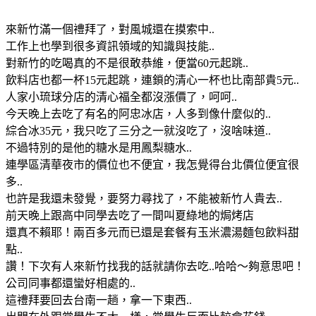
來新竹滿一個禮拜了，對風城還在摸索中..
工作上也學到很多資訊領域的知識與技能..
對新竹的吃喝真的不是很敢恭維，便當60元起跳..
飲料店也都一杯15元起跳，連鎖的清心一杯也比南部貴5元..
人家小琉球分店的清心福全都沒漲價了，呵呵..
今天晚上去吃了有名的阿忠冰店，人多到像什麼似的..
綜合冰35元，我只吃了三分之一就沒吃了，沒啥味道..
不過特別的是他的糖水是用鳳梨糖水..
連學區清華夜市的價位也不便宜，我怎覺得台北價位便宜很
多..
也許是我還未發覺，要努力尋找了，不能被新竹人貴去..
前天晚上跟高中同學去吃了一間叫夏綠地的焗烤店
還真不賴耶！兩百多元而已還是套餐有玉米濃湯麵包飲料甜
點..
讚！下次有人來新竹找我的話就請你去吃..哈哈～夠意思吧！
公司同事都還蠻好相處的..
這禮拜要回去台南一趟，拿一下東西..