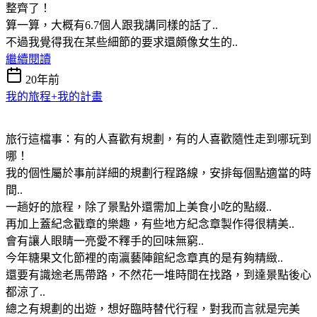
整齊了！
算一算，大概有6.7個人跟我講同樣的話了..
不過我覺得我在某些細節的要求還頗像女生的..
繼續閱讀
20年前
我的旅程+我的計畫
旅行這檔事：有的人喜歡有規劃，有的人喜歡隨性走到哪玩到
哪！
我的個性屬於事前詳細的規劃行程路線，安排每個點適當的時
間..
一趟好的旅程，除了景點外還需加上美食小吃的點綴..
再加上蓋紀念戳章的樂趣，有些地方紀念章製作得很精美..
會有讓人眼睛一亮愛不釋手的回味無窮..
今年糖果文化節裡的南瀛藝陣館紀念章真的是有夠精緻..
還要有識途老馬帶路，不然花一堆時間在找路，到達景點後心
都涼了..
總之有規劃的出遊，想好臨時替代行程，對我而言就是完美