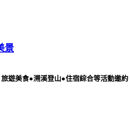
美景
美食●溯溪登山●住宿綜合等活動邀約 可電洽09