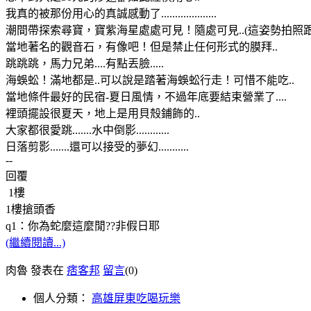
我真的被那份用心的真誠感動了....................
潮間帶探索尋寶，寶紫海星處處可見！隨處可見..(這姿勢拍照
當地著名的觀音石，有像吧！但是禁止任何形式的膜拜..
跳跳跳，馬力兄弟....有點丟臉.....
海蜈蚣！滿地都是..可以說是踏著海蜈蚣行走！可惜不能吃..
當地條件最好的民宿-夏日風情，不過年底要結束營業了....
裡頭擺設很夏天，地上是用貝殼鋪飾的..
大家都很愛跳.......水中倒影............
日落剪影.......還可以接受的夢幻...........
--
回覆
1樓
1樓搶頭香
q1：你為蛇麼這麼閒??非假日耶
(繼續閱讀...)
肉魯 發表在
痞客邦
留言
(0)
個人分類：
高雄屏東吃喝玩樂