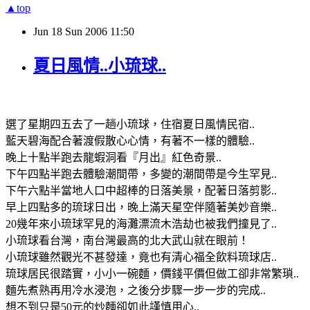
▲top
Jun
18
Sun
2006
11:50
夏日風情..小琉球..
選了星期四五去了一趟小琉球，住宿夏日風情民宿..
藍天碧海配合著渡假散心心情，有著不一樣的體驗..
晚上十點半跑去龍蝦洞看『月出』紅色奇景..
下午四點半跑去體驗潮間帶，多變的潮間帶是今生罕見..
下午六點半當地人口中超棒的日落美景，配著日落剪影..
早上四點多的琉球日出，晚上滿天星空伴隨著美妙音樂..
20幾年來小琉球罕見的海灘漂流木浩劫也被我們撞見了..
小琉球看台灣，南台灣最高的北大武山就在眼前！
小琉球雖然觀光不甚發達，竟也有清心福全飲料琉球店..
琉球居民很踏實，小小一碗麵，價錢平價但做工卻非常繁瑣..
麵先煮熟再用冷水浸泡，之後分步驟一步一步的完成..
想不到只是50元的炒麵卻如此謹慎用心..