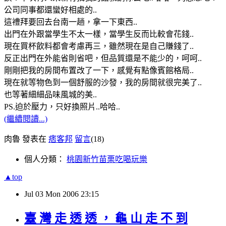
公司同事都還蠻好相處的..
這禮拜要回去台南一趟，拿一下東西..
出門在外跟當學生不太一樣，當學生反而比較會花錢..
現在買杯飲料都會考慮再三，雖然現在是自己賺錢了..
反正出門在外能省則省吧，但品質還是不能少的，呵呵..
剛剛把我的房間布置改了一下，感覺有點像賓館格局..
現在就等物色到一個舒服的沙發，我的房間就很完美了..
也等著細細品味風城的美..
PS.迫於壓力，只好換照片..哈哈..
(繼續閱讀...)
肉魯 發表在
痞客邦
留言
(18)
個人分類：
桃園新竹苗栗吃喝玩樂
▲top
Jul
03
Mon
2006
23:15
臺 灣 走 透 透 ， 龜 山 走 不 到