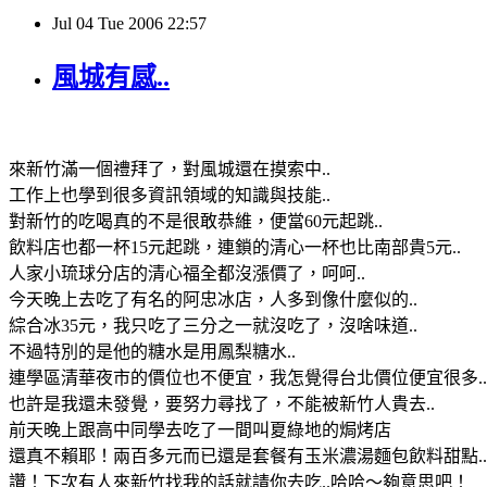
Jul
04
Tue
2006
22:57
風城有感..
來新竹滿一個禮拜了，對風城還在摸索中..
工作上也學到很多資訊領域的知識與技能..
對新竹的吃喝真的不是很敢恭維，便當60元起跳..
飲料店也都一杯15元起跳，連鎖的清心一杯也比南部貴5元..
人家小琉球分店的清心福全都沒漲價了，呵呵..
今天晚上去吃了有名的阿忠冰店，人多到像什麼似的..
綜合冰35元，我只吃了三分之一就沒吃了，沒啥味道..
不過特別的是他的糖水是用鳳梨糖水..
連學區清華夜市的價位也不便宜，我怎覺得台北價位便宜很多..
也許是我還未發覺，要努力尋找了，不能被新竹人貴去..
前天晚上跟高中同學去吃了一間叫夏綠地的焗烤店
還真不賴耶！兩百多元而已還是套餐有玉米濃湯麵包飲料甜點..
讚！下次有人來新竹找我的話就請你去吃..哈哈～夠意思吧！