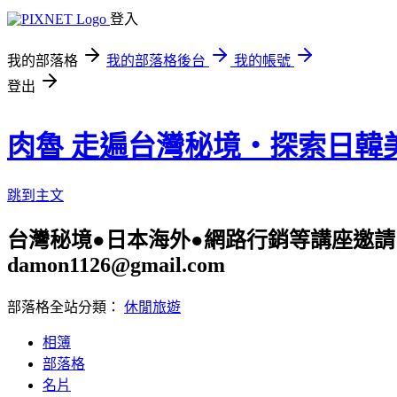
登入
我的部落格
我的部落格後台
我的帳號
登出
肉魯 走遍台灣秘境・探索日韓
跳到主文
台灣秘境●日本海外●網路行銷等講座邀請 旅遊
damon1126@gmail.com
部落格全站分類：
休閒旅遊
相簿
部落格
名片