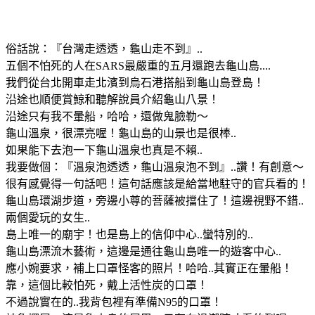
俗話說：『台灣走透透，龜山走不到』..
五個不怕死的人在SARS最嚴重的五月還跑去龜山島....
我們從台北開車走北濱到烏石港搭船到龜山島登島！
沿途也順便賞鯨和聽解說員介紹龜山八景！
沿途只有我不暈船，哈哈，還做鬼臉勒～
龜山溫泉，很漂亮喔！龜山島的山景也是很棒..
如果能下去泡一下龜山溫泉也真是不賴..
我要做個：『溫泉泡透透，龜山溫泉泡不到』..讚！有創意～
很有感覺得一句話吧！這句話應該是給當地駐守的官兵看的！
龜山島環湖步道，旁邊小尊的菩薩被擋住了！這邊視野不錯..
兩個愛玩的女生..
島上唯一的廟宇！也是島上的信仰中心..蠻特別的..
龜山島漂流木藝術，這邊是通往龜山島唯一的遊客中心..
應小婉要求，補上口罩怪客的照片！哈哈..其實正在暈船！
靠，這個比較怕死，戴上活性炭的口罩！
不過說實在的..我背包裡有準備N95的口罩！