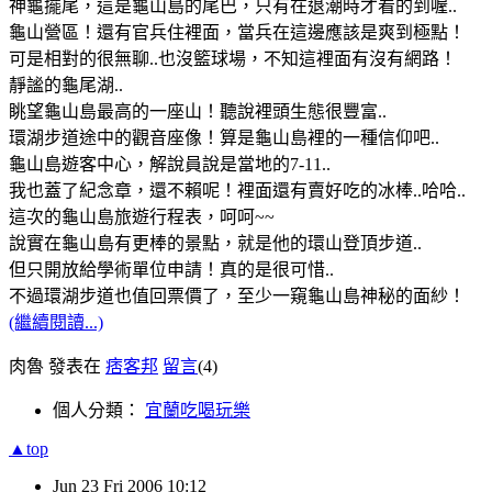
神龜擺尾，這是龜山島的尾巴，只有在退潮時才看的到喔..
龜山營區！還有官兵住裡面，當兵在這邊應該是爽到極點！
可是相對的很無聊..也沒籃球場，不知這裡面有沒有網路！
靜謐的龜尾湖..
眺望龜山島最高的一座山！聽說裡頭生態很豐富..
環湖步道途中的觀音座像！算是龜山島裡的一種信仰吧..
龜山島遊客中心，解說員說是當地的7-11..
我也蓋了紀念章，還不賴呢！裡面還有賣好吃的冰棒..哈哈..
這次的龜山島旅遊行程表，呵呵~~
說實在龜山島有更棒的景點，就是他的環山登頂步道..
但只開放給學術單位申請！真的是很可惜..
不過環湖步道也值回票價了，至少一窺龜山島神秘的面紗！
(繼續閱讀...)
肉魯 發表在
痞客邦
留言
(4)
個人分類：
宜蘭吃喝玩樂
▲top
Jun
23
Fri
2006
10:12