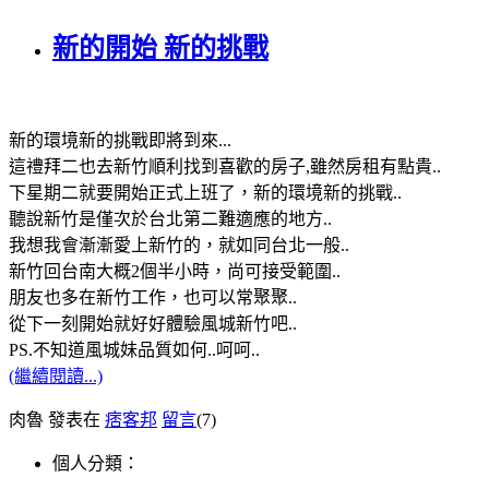
新的開始 新的挑戰
新的環境新的挑戰即將到來...
這禮拜二也去新竹順利找到喜歡的房子,雖然房租有點貴..
下星期二就要開始正式上班了，新的環境新的挑戰..
聽說新竹是僅次於台北第二難適應的地方..
我想我會漸漸愛上新竹的，就如同台北一般..
新竹回台南大概2個半小時，尚可接受範圍..
朋友也多在新竹工作，也可以常聚聚..
從下一刻開始就好好體驗風城新竹吧..
PS.不知道風城妹品質如何..呵呵..
(繼續閱讀...)
肉魯 發表在
痞客邦
留言
(7)
個人分類：