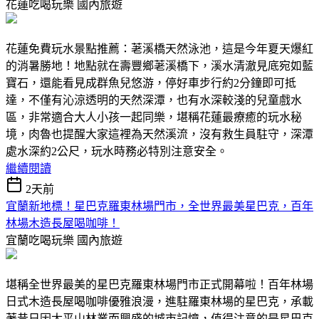
花蓮吃喝玩樂
國內旅遊
花蓮免費玩水景點推薦：荖溪橋天然泳池，這是今年夏天爆紅
的消暑勝地！地點就在壽豐鄉荖溪橋下，溪水清澈見底宛如藍
寶石，還能看見成群魚兒悠游，停好車步行約2分鐘即可抵
達，不僅有沁涼透明的天然深潭，也有水深較淺的兒童戲水
區，非常適合大人小孩一起同樂，堪稱花蓮最療癒的玩水秘
境，肉魯也提醒大家這裡為天然溪流，沒有救生員駐守，深潭
處水深約2公尺，玩水時務必特別注意安全。
繼續閱讀
2天前
宜蘭新地標！星巴克羅東林場門市，全世界最美星巴克，百年
林場木造長屋喝咖啡！
宜蘭吃喝玩樂
國內旅遊
堪稱全世界最美的星巴克羅東林場門市正式開幕啦！百年林場
日式木造長屋喝咖啡優雅浪漫，進駐羅東林場的星巴克，承載
著昔日因太平山林業而興盛的城市記憶，值得注意的是星巴克