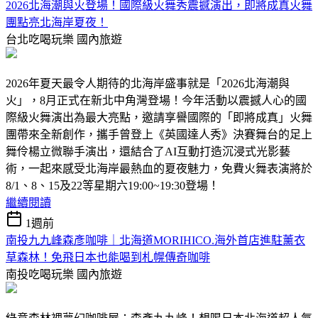
2026北海潮與火登場！國際級火舞秀震撼演出，即將成真火舞
團點亮北海岸夏夜！
台北吃喝玩樂
國內旅遊
2026年夏天最令人期待的北海岸盛事就是「2026北海潮與
火」，8月正式在新北中角灣登場！今年活動以震撼人心的國
際級火舞演出為最大亮點，邀請享譽國際的「即將成真」火舞
團帶來全新創作，攜手曾登上《英國達人秀》決賽舞台的足上
舞伶楊立微聯手演出，還結合了AI互動打造沉浸式光影藝
術，一起來感受北海岸最熱血的夏夜魅力，免費火舞表演將於
8/1、8、15及22等星期六19:00~19:30登場！
繼續閱讀
1週前
南投九九峰森彥咖啡｜北海道MORIHICO.海外首店進駐薰衣
草森林！免飛日本也能喝到札幌傳奇咖啡
南投吃喝玩樂
國內旅遊