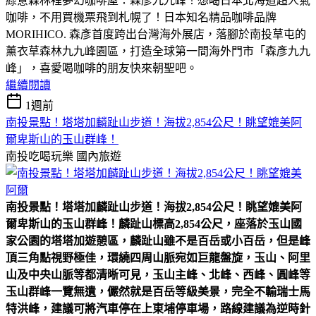
綠意森林裡夢幻咖啡屋：森彥九九峰！想喝日本北海道超人氣
咖啡，不用買機票飛到札幌了！日本知名精品咖啡品牌
MORIHICO. 森彥首度跨出台灣海外展店，落腳於南投草屯的
薰衣草森林九九峰園區，打造全球第一間海外門市「森彥九九
峰」，喜愛喝咖啡的朋友快來朝聖吧。
繼續閱讀
1週前
南投景點！塔塔加麟趾山步道！海拔2,854公尺！眺望媲美阿
爾卑斯山的玉山群峰！
南投吃喝玩樂
國內旅遊
南投景點！塔塔加麟趾山步道！海拔2,854公尺！眺望媲美阿
爾卑斯山的玉山群峰！
麟趾山標高2,854公尺，座落於玉山國
家公園的塔塔加遊憩區，麟趾山雖不是百岳或小百岳，但是峰
頂三角點視野極佳，環繞四周山脈宛如巨龍盤旋，玉山、阿里
山及中央山脈等都清晰可見，玉山主峰、北峰、西峰、圓峰等
玉山群峰一覽無遺，儼然就是百岳等級美景，完全不輸瑞士馬
特洪峰，建議可將汽車停在上東埔停車場，路線建議為逆時針