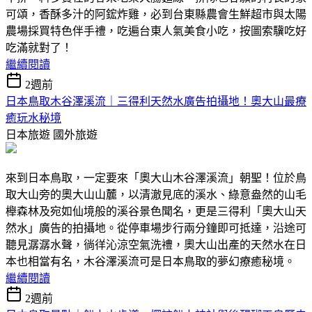
可頌，香酥多汁的阿鋐炸雞，必到台東縣農會生鮮超市與太陽
農場採買特色伴手禮，吃遍台東人氣美食小吃，按圖索驥吃好
吃滿就對了！
繼續閱讀
2週前
日本鳥取木谷澤溪流｜三得利天然水廣告拍攝地！奧大山最療
癒玩水秘境
日本旅遊
國外旅遊
來到日本鳥取，一定要來「奧大山木谷澤溪流」朝聖！位於鳥
取大山旁的奧大山山麓，以清澈見底的溪水、綠意盎然的山毛
櫸森林及宛如仙境般的溪谷景色聞名，更是三得利「奧大山天
然水」廣告的拍攝地。從停車場步行兩分鐘即可抵達，沿途可
聽見潺潺水聲，徜徉沁涼空氣洗禮，奧大山出產的天然水在日
本也相當有名，木谷澤溪流可是日本鳥取的夢幻療癒秘境。
繼續閱讀
2週前