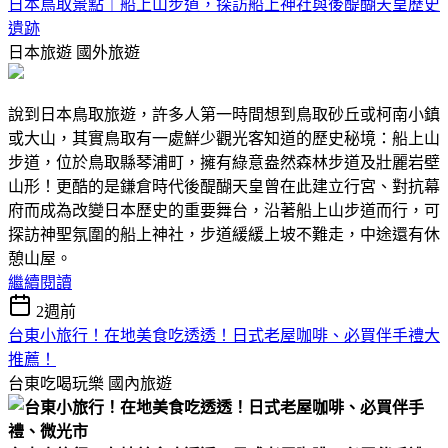
日本鳥取景點｜船上山步道，探訪船上神社與後醍醐天皇歷史
遺跡
日本旅遊
國外旅遊
說到日本鳥取旅遊，許多人第一時間想到鳥取砂丘或柯南小鎮
或大山，其實鳥取有一處鮮少觀光客知道的歷史秘境：船上山
步道，位於鳥取縣琴浦町，擁有綠意盎然森林步道及壯麗岩壁
山形！更酷的是鎌倉時代後醍醐天皇曾在此建立行宮、對抗幕
府而成為改變日本歷史的重要舞台，沿著船上山步道而行，可
探訪神聖氛圍的船上神社，步道緩緩上坡不難走，中途還有休
憩山屋。
繼續閱讀
2週前
台東小旅行！在地美食吃透透！日式老屋咖啡、必買伴手禮大
推薦！
台東吃喝玩樂
國內旅遊