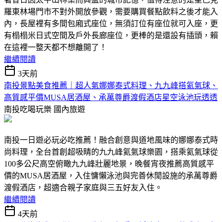
羅東林場門市不對外開放參觀，需要購買餐點飲料之後才能入
內，長屋裡有多間包廂式座位，無須訂位有座位就可入座，更
有榻榻米日式空間及戶外長廊座位，更棒的是還設有插頭，賴
在這裡一整天都不想離開了！
繼續閱讀
3天前
南投景點美食推薦｜超人氣娜娜泰式料理、九九峰搭氦氣球、
高質感平價MUSA居酒屋、承萬尊爵渡假酒店星空泳池玩透透
南投吃喝玩樂
國內旅遊
南投一日遊必玩必吃推薦！融合創意與道地風味的娜娜泰式時
尚料理，全台首創超吸睛的九九峰氦氣球樂園，搭乘氦氣球從
100多公尺高空俯瞰九九峰壯麗地景，晚餐宵夜推薦高質感平
價的MUSA居酒屋，入住慵懶泳池與完善休閒設施的承萬尊爵
渡假酒店，超適合親子家庭與三五好友入住。
繼續閱讀
4天前