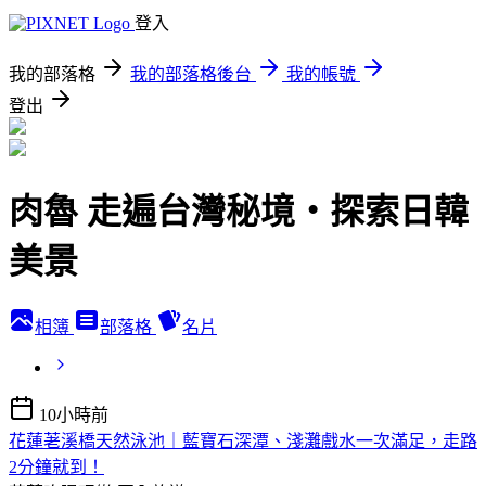
登入
我的部落格
我的部落格後台
我的帳號
登出
肉魯 走遍台灣秘境・探索日韓
美景
相簿
部落格
名片
10小時前
花蓮荖溪橋天然泳池｜藍寶石深潭、淺灘戲水一次滿足，走路
2分鐘就到！