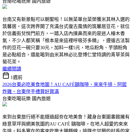
台南吃喝玩樂
國內旅遊
台南又有新景點可以朝聖啦！以無菜單台菜榮獲米其林入選的
筑馨居，這次跨界開了充滿台式復古風情的筑馨居豆花，就位
於信義街兌悅門前方，一踏入店內撲鼻而來的是迷人檜木香
氣，不少人都笑稱「根本是來這裡呼吸芬多精」，遵循古法製
作的豆花一碗只要30元，加料一樣5元，地瓜粉角、芋頭粉角
是必點組合，還能喝到由米其林必比登博仁堂特調的青草茶與
菊花茶。
繼續閱讀
1週前
2026台東必吃美食地圖！AU CAFÉ鷗咖啡、來來牛排、阿鋐
炸雞、台東伴手禮買好買滿
台東吃喝玩樂
國內旅遊
來到台東旅行絕不能錯過超夯在地美食！藏身台東圖書館擁有
綠意草坪與網美氛圍的AU CAFÉ 鷗咖啡，在地人超愛的來來
牛排，料多實在的客來吃樂大腸麵線，排隊也甘願的村長的家