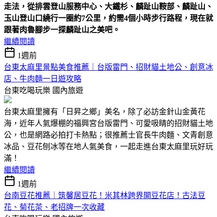
走法，從排雲登山服務中心、大鐵杉、麟趾山鞍部、麟趾山、
玉山登山口繞行一圈約7公里，約需4個小時步行路程，現在就
跟著肉魯腳步一探麟趾山之美吧。
繼續閱讀
1週前
台東太麻里景點美食推薦｜台版雷門、招財貓土地公、創意冰
店、牛肉麵一日遊攻略
台東吃喝玩樂
國內旅遊
台東太麻里擁有「日昇之鄉」美名，除了必訪金針山金黃花
海，近年人氣爆棚的福興宮台版雷門、可愛吸睛的招財貓土地
公，也是網路必拍打卡熱點；很推薦士官長牛肉麵、文青創意
冰品、豆花刨冰等在地人氣美食，一起走進台東太麻里玩好玩
滿！
繼續閱讀
1週前
台南豆花推薦｜筑馨居豆花！米其林跨界開豆花店！古法豆
花、菊花茶、老招牌一次收藏