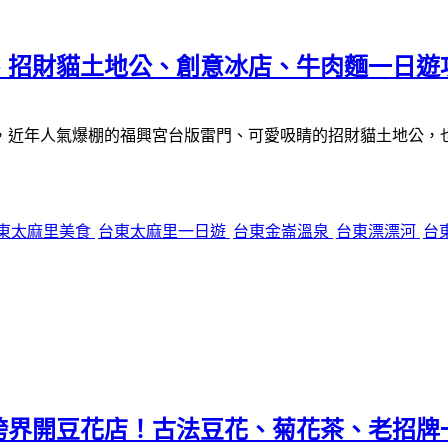
、招財貓土地公、創意冰店、牛肉麵一日遊
，近年人氣爆棚的福興宮台版雷門、可愛吸睛的招財貓土地公，
東太麻里美食
台東太麻里一日遊
台東金崙溫泉
台東漂漂河
台
跨界開豆花店！古法豆花、菊花茶、老招牌