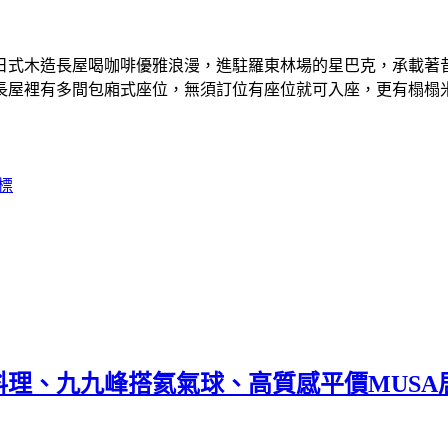
日式木造長屋喝咖啡優雅浪漫，進駐羅東林場的星巴克，承載著
長屋裡有多間包廂式座位，無須訂位有座位就可入座，更有榻榻
標
理、九九峰搭氦氣球、高質感平價MUSA