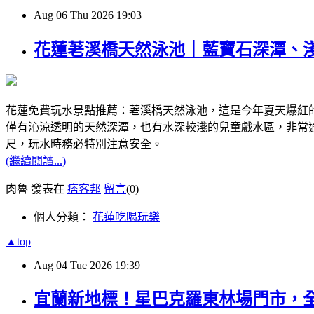
Aug
06
Thu
2026
19:03
花蓮荖溪橋天然泳池｜藍寶石深潭、
花蓮免費玩水景點推薦：荖溪橋天然泳池，這是今年夏天爆紅
僅有沁涼透明的天然深潭，也有水深較淺的兒童戲水區，非常
尺，玩水時務必特別注意安全。
(繼續閱讀...)
肉魯 發表在
痞客邦
留言
(0)
個人分類：
花蓮吃喝玩樂
▲top
Aug
04
Tue
2026
19:39
宜蘭新地標！星巴克羅東林場門市，