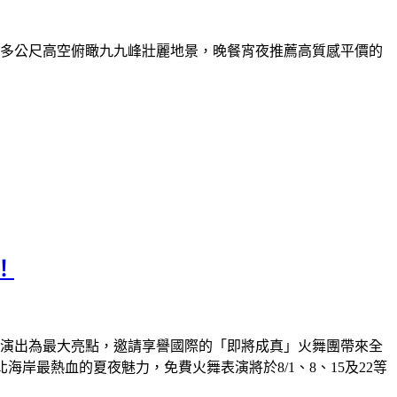
0多公尺高空俯瞰九九峰壯麗地景，晚餐宵夜推薦高質感平價的
！
火舞演出為最大亮點，邀請享譽國際的「即將成真」火舞團帶來全
岸最熱血的夏夜魅力，免費火舞表演將於8/1、8、15及22等