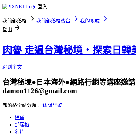
登入
我的部落格
我的部落格後台
我的帳號
登出
肉魯 走遍台灣秘境・探索日韓
跳到主文
台灣秘境●日本海外●網路行銷等講座邀請 旅遊
damon1126@gmail.com
部落格全站分類：
休閒旅遊
相簿
部落格
名片