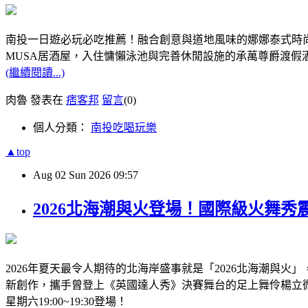
南投一日遊必玩必吃推薦！融合創意與道地風味的娜娜泰式時尚
MUSA居酒屋，入住慵懶泳池與完善休閒設施的承萬尊爵渡假
(繼續閱讀...)
肉魯 發表在
痞客邦
留言
(0)
個人分類：
南投吃喝玩樂
▲top
Aug
02
Sun
2026
09:57
2026北海潮與火登場！國際級火舞
2026年夏天最令人期待的北海岸盛事就是「2026北海潮與
新創作，攜手曾登上《英國達人秀》決賽舞台的足上舞伶楊立微聯
星期六19:00~19:30登場！