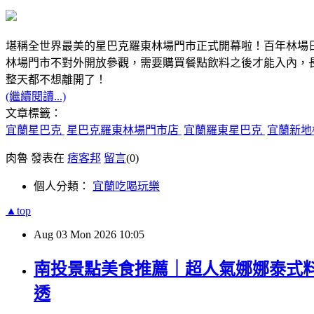
堪稱全世界最美的星巴克羅東林場門市正式開幕啦！百年林場
林場門市不對外開放參觀，需要購買餐點飲料之後才能入內，
整天都不想離開了！
(繼續閱讀...)
文章標籤：
宜蘭星巴克
星巴克羅東林場門市店
宜蘭羅東星巴克
宜蘭新地
肉魯 發表在
痞客邦
留言
(0)
個人分類：
宜蘭吃喝玩樂
▲top
Aug
03
Mon
2026
10:05
南投景點美食推薦｜超人氣娜娜泰式料
透