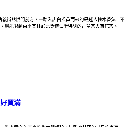
信義街兌悅門前方，一踏入店內撲鼻而來的是迷人檜木香氣，不
合，還能喝到由米其林必比登博仁堂特調的青草茶與菊花茶。
買好買滿