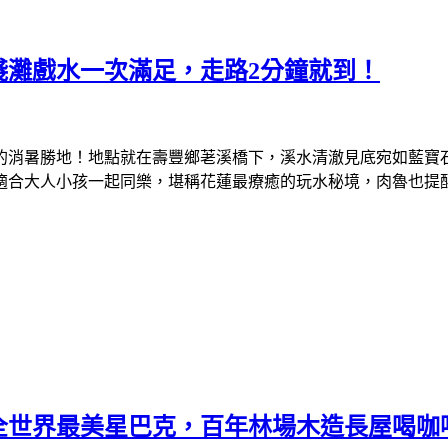
淺灘戲水一次滿足，走路2分鐘就到！
的消暑勝地！地點就在壽豐鄉荖溪橋下，溪水清澈見底宛如藍寶
適合大人小孩一起同樂，堪稱花蓮最療癒的玩水秘境，肉魯也提
全世界最美星巴克，百年林場木造長屋喝咖