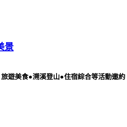
美景
美食●溯溪登山●住宿綜合等活動邀約 可電洽09