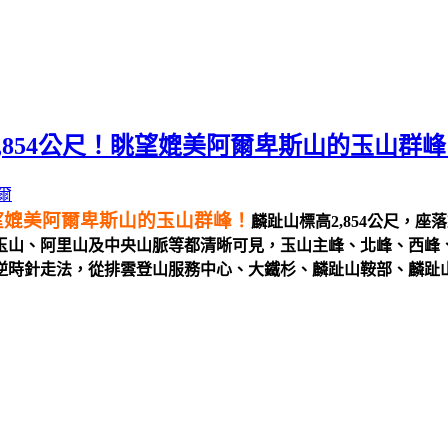
,854公尺！眺望媲美阿爾卑斯山的玉山群峰
眺望媲美阿爾卑斯山的玉山群峰！
麟趾山標高2,854公尺，
玉山、阿里山及中央山脈等都清晰可見，玉山主峰、北峰、西峰
逆時針走法，從排雲登山服務中心、大鐵杉、麟趾山鞍部、麟趾山