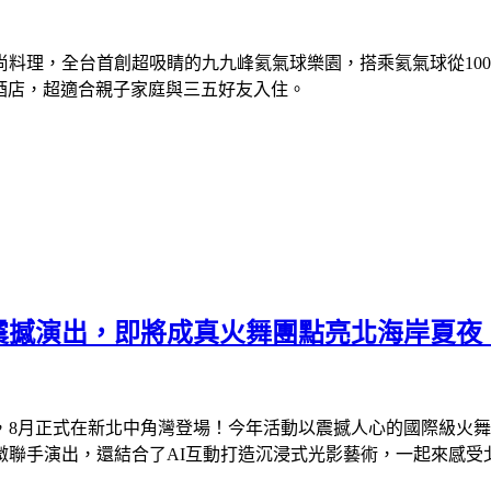
料理，全台首創超吸睛的九九峰氦氣球樂園，搭乘氦氣球從10
酒店，超適合親子家庭與三五好友入住。
秀震撼演出，即將成真火舞團點亮北海岸夏夜
火」，8月正式在新北中角灣登場！今年活動以震撼人心的國際級
手演出，還結合了AI互動打造沉浸式光影藝術，一起來感受北海