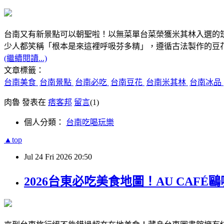
台南又有新景點可以朝聖啦！以無菜單台菜榮獲米其林入選的
少人都笑稱「根本是來這裡呼吸芬多精」，遵循古法製作的豆花
(繼續閱讀...)
文章標籤：
台南美食
台南景點
台南必吃
台南豆花
台南米其林
台南冰品
肉魯 發表在
痞客邦
留言
(1)
個人分類：
台南吃喝玩樂
▲top
Jul
24
Fri
2026
20:50
2026台東必吃美食地圖！AU CA