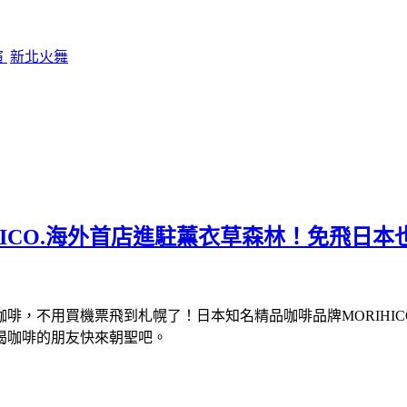
演
新北火舞
HICO.海外首店進駐薰衣草森林！免飛日
啡，不用買機票飛到札幌了！日本知名精品咖啡品牌MORIHIC
喝咖啡的朋友快來朝聖吧。