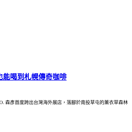
本也能喝到札幌傳奇咖啡
O. 森彥首度跨出台灣海外展店，落腳於南投草屯的薰衣草森林