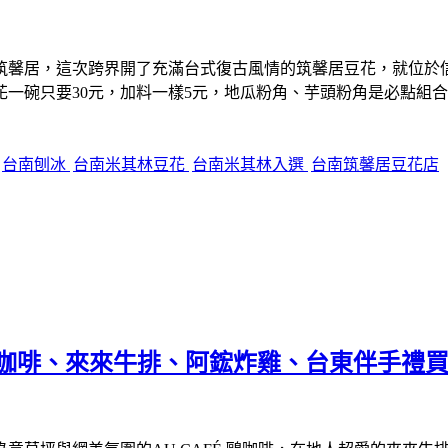
筑馨居，這次跨界開了充滿台式復古風情的筑馨居豆花，就位於
一碗只要30元，加料一樣5元，地瓜粉角、芋頭粉角是必點組
台南刨冰
台南米其林豆花
台南米其林入選
台南筑馨居豆花店
FÉ鷗咖啡、來來牛排、阿鋐炸雞、台東伴手禮