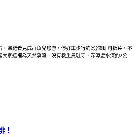
石，還能看見成群魚兒悠游，停好車步行約2分鐘即可抵達，不
醒大家這裡為天然溪流，沒有救生員駐守，深潭處水深約2公
啡！