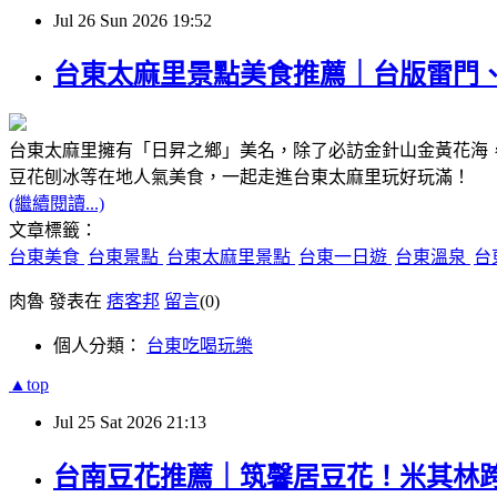
Jul
26
Sun
2026
19:52
台東太麻里景點美食推薦｜台版雷門
台東太麻里擁有「日昇之鄉」美名，除了必訪金針山金黃花海
豆花刨冰等在地人氣美食，一起走進台東太麻里玩好玩滿！
(繼續閱讀...)
文章標籤：
台東美食
台東景點
台東太麻里景點
台東一日遊
台東溫泉
台
肉魯 發表在
痞客邦
留言
(0)
個人分類：
台東吃喝玩樂
▲top
Jul
25
Sat
2026
21:13
台南豆花推薦｜筑馨居豆花！米其林