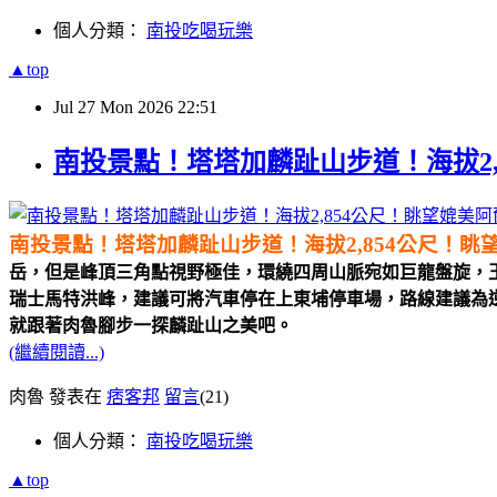
個人分類：
南投吃喝玩樂
▲top
Jul
27
Mon
2026
22:51
南投景點！塔塔加麟趾山步道！海拔2
南投景點！塔塔加麟趾山步道！海拔2,854公尺！
岳，但是峰頂三角點視野極佳，環繞四周山脈宛如巨龍盤旋，
瑞士馬特洪峰，建議可將汽車停在上東埔停車場，路線建議為
就跟著肉魯腳步一探麟趾山之美吧。
(繼續閱讀...)
肉魯 發表在
痞客邦
留言
(21)
個人分類：
南投吃喝玩樂
▲top