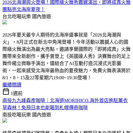
2026北海潮與火登場！國際級火舞秀震撼演出，即將成真火舞
團點亮北海岸夏夜！
台北吃喝玩樂
國內旅遊
2026年夏天最令人期待的北海岸盛事就是「2026北海潮與
火」，8月正式在新北中角灣登場！今年活動以震撼人心的國
際級火舞演出為最大亮點，邀請享譽國際的「即將成真」火舞
團帶來全新創作，攜手曾登上《英國達人秀》決賽舞台的足上
舞伶楊立微聯手演出，還結合了AI互動打造沉浸式光影藝
術，一起來感受北海岸最熱血的夏夜魅力，免費火舞表演將於
8/1、8、15及22等星期六19:00~19:30登場！
繼續閱讀
1週前
南投九九峰森彥咖啡｜北海道MORIHICO.海外首店進駐薰衣
草森林！免飛日本也能喝到札幌傳奇咖啡
南投吃喝玩樂
國內旅遊