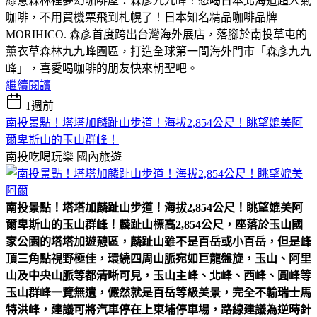
綠意森林裡夢幻咖啡屋：森彥九九峰！想喝日本北海道超人氣
咖啡，不用買機票飛到札幌了！日本知名精品咖啡品牌
MORIHICO. 森彥首度跨出台灣海外展店，落腳於南投草屯的
薰衣草森林九九峰園區，打造全球第一間海外門市「森彥九九
峰」，喜愛喝咖啡的朋友快來朝聖吧。
繼續閱讀
1週前
南投景點！塔塔加麟趾山步道！海拔2,854公尺！眺望媲美阿
爾卑斯山的玉山群峰！
南投吃喝玩樂
國內旅遊
南投景點！塔塔加麟趾山步道！海拔2,854公尺！眺望媲美阿
爾卑斯山的玉山群峰！
麟趾山標高2,854公尺，座落於玉山國
家公園的塔塔加遊憩區，麟趾山雖不是百岳或小百岳，但是峰
頂三角點視野極佳，環繞四周山脈宛如巨龍盤旋，玉山、阿里
山及中央山脈等都清晰可見，玉山主峰、北峰、西峰、圓峰等
玉山群峰一覽無遺，儼然就是百岳等級美景，完全不輸瑞士馬
特洪峰，建議可將汽車停在上東埔停車場，路線建議為逆時針