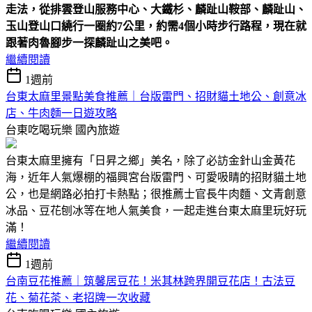
走法，從排雲登山服務中心、大鐵杉、麟趾山鞍部、麟趾山、
玉山登山口繞行一圈約7公里，約需4個小時步行路程，現在就
跟著肉魯腳步一探麟趾山之美吧。
繼續閱讀
1週前
台東太麻里景點美食推薦｜台版雷門、招財貓土地公、創意冰
店、牛肉麵一日遊攻略
台東吃喝玩樂
國內旅遊
台東太麻里擁有「日昇之鄉」美名，除了必訪金針山金黃花
海，近年人氣爆棚的福興宮台版雷門、可愛吸睛的招財貓土地
公，也是網路必拍打卡熱點；很推薦士官長牛肉麵、文青創意
冰品、豆花刨冰等在地人氣美食，一起走進台東太麻里玩好玩
滿！
繼續閱讀
1週前
台南豆花推薦｜筑馨居豆花！米其林跨界開豆花店！古法豆
花、菊花茶、老招牌一次收藏