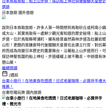
日本鳥取景點｜船上山步道，探訪船上神社與後醍醐天皇歷史
遺跡
日本旅遊
國外旅遊
說到日本鳥取旅遊，許多人第一時間想到鳥取砂丘或柯南小鎮
或大山，其實鳥取有一處鮮少觀光客知道的歷史秘境：船上山
步道，位於鳥取縣琴浦町，擁有綠意盎然森林步道及壯麗岩壁
山形！更酷的是鎌倉時代後醍醐天皇曾在此建立行宮、對抗幕
府而成為改變日本歷史的重要舞台，沿著船上山步道而行，可
探訪神聖氛圍的船上神社，步道緩緩上坡不難走，中途還有休
憩山屋。
繼續閱讀
2週前
台東小旅行！在地美食吃透透！日式老屋咖啡、必買伴手禮大
推薦！
台東吃喝玩樂
國內旅遊