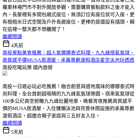
羅東林場門市不對外開放參觀，需要購買餐點飲料之後才能入
內，長屋裡有多間包廂式座位，無須訂位有座位就可入座，更
有榻榻米日式空間及戶外長廊座位，更棒的是還設有插頭，賴
在這裡一整天都不想離開了！
繼續閱讀
4天前
南投景點美食推薦｜超人氣娜娜泰式料理、九九峰搭氦氣球、
高質感平價MUSA居酒屋、承萬尊爵渡假酒店星空泳池玩透透
南投吃喝玩樂
國內旅遊
南投一日遊必玩必吃推薦！融合創意與道地風味的娜娜泰式時
尚料理，全台首創超吸睛的九九峰氦氣球樂園，搭乘氦氣球從
100多公尺高空俯瞰九九峰壯麗地景，晚餐宵夜推薦高質感平
價的MUSA居酒屋，入住慵懶泳池與完善休閒設施的承萬尊爵
渡假酒店，超適合親子家庭與三五好友入住。
繼續閱讀
5天前