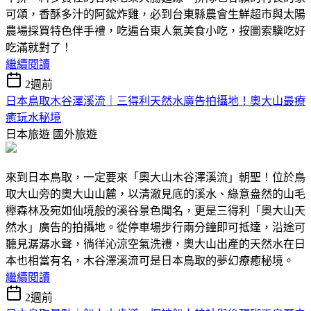
可頌，香酥多汁的阿鋐炸雞，必到台東縣農會生鮮超市與太陽
農場採買特色伴手禮，吃遍台東人氣美食小吃，按圖索驥吃好
吃滿就對了！
繼續閱讀
2週前
日本鳥取木谷澤溪流｜三得利天然水廣告拍攝地！奧大山最療
癒玩水秘境
日本旅遊
國外旅遊
來到日本鳥取，一定要來「奧大山木谷澤溪流」朝聖！位於鳥
取大山旁的奧大山山麓，以清澈見底的溪水、綠意盎然的山毛
櫸森林及宛如仙境般的溪谷景色聞名，更是三得利「奧大山天
然水」廣告的拍攝地。從停車場步行兩分鐘即可抵達，沿途可
聽見潺潺水聲，徜徉沁涼空氣洗禮，奧大山出產的天然水在日
本也相當有名，木谷澤溪流可是日本鳥取的夢幻療癒秘境。
繼續閱讀
2週前