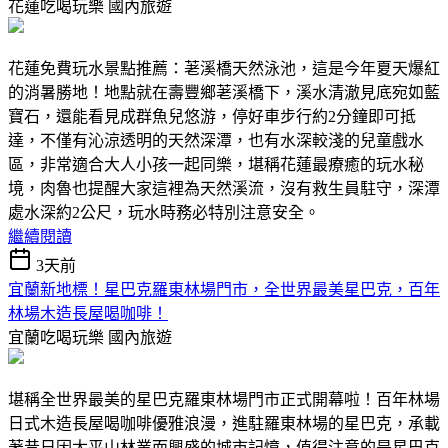
花蓮吃喝玩樂
國內旅遊
花蓮免費玩水景點推薦：荖溪橋天然泳池，這是今年夏天爆紅
的消暑勝地！地點就在壽豐鄉荖溪橋下，溪水清澈見底宛如藍
寶石，還能看見成群魚兒悠游，停好車步行約2分鐘即可抵
達，不僅有沁涼透明的天然深潭，也有水深較淺的兒童戲水
區，非常適合大人小孩一起同樂，堪稱花蓮最療癒的玩水秘
境，肉魯也提醒大家這裡為天然溪流，沒有救生員駐守，深潭
處水深約2公尺，玩水時務必特別注意安全。
繼續閱讀
3天前
宜蘭新地標！星巴克羅東林場門市，全世界最美星巴克，百年
林場木造長屋喝咖啡！
宜蘭吃喝玩樂
國內旅遊
堪稱全世界最美的星巴克羅東林場門市正式開幕啦！百年林場
日式木造長屋喝咖啡優雅浪漫，進駐羅東林場的星巴克，承載
著昔日因太平山林業而興盛的城市記憶，值得注意的是星巴克