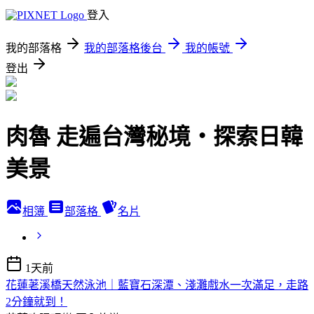
登入
我的部落格
我的部落格後台
我的帳號
登出
肉魯 走遍台灣秘境・探索日韓
美景
相簿
部落格
名片
1天前
花蓮荖溪橋天然泳池｜藍寶石深潭、淺灘戲水一次滿足，走路
2分鐘就到！