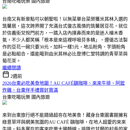
台南吃喝玩樂
國內旅遊
台南又有新景點可以朝聖啦！以無菜單台菜榮獲米其林入選的
筑馨居，這次跨界開了充滿台式復古風情的筑馨居豆花，就位
於信義街兌悅門前方，一踏入店內撲鼻而來的是迷人檜木香
氣，不少人都笑稱「根本是來這裡呼吸芬多精」，遵循古法製
作的豆花一碗只要30元，加料一樣5元，地瓜粉角、芋頭粉角
是必點組合，還能喝到由米其林必比登博仁堂特調的青草茶與
菊花茶。
繼續閱讀
2週前
2026台東必吃美食地圖！AU CAFÉ鷗咖啡、來來牛排、阿鋐
炸雞、台東伴手禮買好買滿
台東吃喝玩樂
國內旅遊
來到台東旅行絕不能錯過超夯在地美食！藏身台東圖書館擁有
綠意草坪與網美氛圍的AU CAFÉ 鷗咖啡，在地人超愛的來來
牛排，料多實在的客來吃樂大腸麵線，排隊也甘願的村長的家