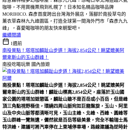
綠意森林裡夢幻咖啡屋：森彥九九峰！想喝日本北海道超人氣
咖啡，不用買機票飛到札幌了！日本知名精品咖啡品牌
MORIHICO. 森彥首度跨出台灣海外展店，落腳於南投草屯的
薰衣草森林九九峰園區，打造全球第一間海外門市「森彥九九
峰」，喜愛喝咖啡的朋友快來朝聖吧。
繼續閱讀
1週前
南投景點！塔塔加麟趾山步道！海拔2,854公尺！眺望媲美阿
爾卑斯山的玉山群峰！
南投吃喝玩樂
國內旅遊
南投景點！塔塔加麟趾山步道！海拔2,854公尺！眺望媲美阿
爾卑斯山的玉山群峰！
麟趾山標高2,854公尺，座落於玉山國
家公園的塔塔加遊憩區，麟趾山雖不是百岳或小百岳，但是峰
頂三角點視野極佳，環繞四周山脈宛如巨龍盤旋，玉山、阿里
山及中央山脈等都清晰可見，玉山主峰、北峰、西峰、圓峰等
玉山群峰一覽無遺，儼然就是百岳等級美景，完全不輸瑞士馬
特洪峰，建議可將汽車停在上東埔停車場，路線建議為逆時針