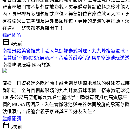
羅東林場門市不對外開放參觀，需要購買餐點飲料之後才能入
內，長屋裡有多間包廂式座位，無須訂位有座位就可入座，更
有榻榻米日式空間及戶外長廊座位，更棒的是還設有插頭，賴
在這裡一整天都不想離開了！
繼續閱讀
4天前
南投景點美食推薦｜超人氣娜娜泰式料理、九九峰搭氦氣球、
高質感平價MUSA居酒屋、承萬尊爵渡假酒店星空泳池玩透透
南投吃喝玩樂
國內旅遊
南投一日遊必玩必吃推薦！融合創意與道地風味的娜娜泰式時
尚料理，全台首創超吸睛的九九峰氦氣球樂園，搭乘氦氣球從
100多公尺高空俯瞰九九峰壯麗地景，晚餐宵夜推薦高質感平
價的MUSA居酒屋，入住慵懶泳池與完善休閒設施的承萬尊爵
渡假酒店，超適合親子家庭與三五好友入住。
繼續閱讀
5天前