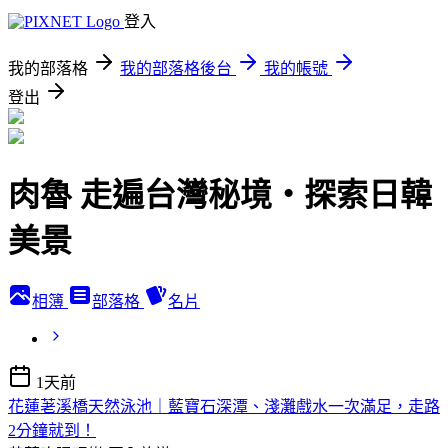
登入
我的部落格
我的部落格後台
我的帳號
登出
肉魯 走遍台灣秘境・探索日韓
美景
相簿
部落格
名片
1天前
花蓮荖溪橋天然泳池｜藍寶石深潭、淺灘戲水一次滿足，走路
2分鐘就到！