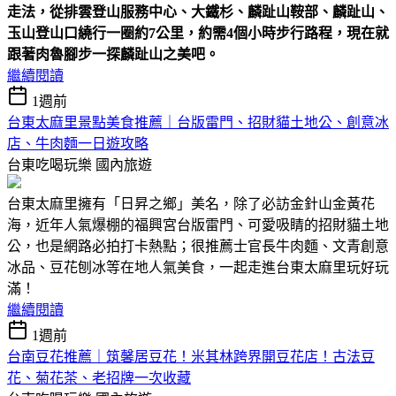
走法，從排雲登山服務中心、大鐵杉、麟趾山鞍部、麟趾山、
玉山登山口繞行一圈約7公里，約需4個小時步行路程，現在就
跟著肉魯腳步一探麟趾山之美吧。
繼續閱讀
1週前
台東太麻里景點美食推薦｜台版雷門、招財貓土地公、創意冰
店、牛肉麵一日遊攻略
台東吃喝玩樂
國內旅遊
台東太麻里擁有「日昇之鄉」美名，除了必訪金針山金黃花
海，近年人氣爆棚的福興宮台版雷門、可愛吸睛的招財貓土地
公，也是網路必拍打卡熱點；很推薦士官長牛肉麵、文青創意
冰品、豆花刨冰等在地人氣美食，一起走進台東太麻里玩好玩
滿！
繼續閱讀
1週前
台南豆花推薦｜筑馨居豆花！米其林跨界開豆花店！古法豆
花、菊花茶、老招牌一次收藏