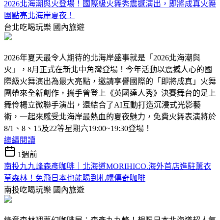
2026北海潮與火登場！國際級火舞秀震撼演出，即將成真火舞
團點亮北海岸夏夜！
台北吃喝玩樂
國內旅遊
2026年夏天最令人期待的北海岸盛事就是「2026北海潮與
火」，8月正式在新北中角灣登場！今年活動以震撼人心的國
際級火舞演出為最大亮點，邀請享譽國際的「即將成真」火舞
團帶來全新創作，攜手曾登上《英國達人秀》決賽舞台的足上
舞伶楊立微聯手演出，還結合了AI互動打造沉浸式光影藝
術，一起來感受北海岸最熱血的夏夜魅力，免費火舞表演將於
8/1、8、15及22等星期六19:00~19:30登場！
繼續閱讀
1週前
南投九九峰森彥咖啡｜北海道MORIHICO.海外首店進駐薰衣
草森林！免飛日本也能喝到札幌傳奇咖啡
南投吃喝玩樂
國內旅遊