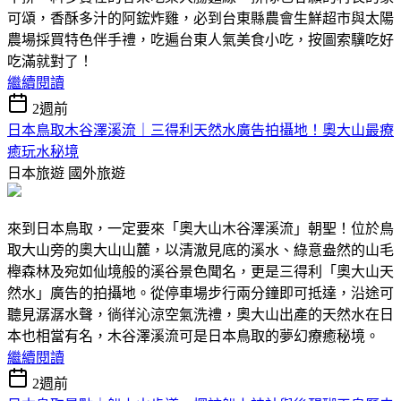
可頌，香酥多汁的阿鋐炸雞，必到台東縣農會生鮮超市與太陽
農場採買特色伴手禮，吃遍台東人氣美食小吃，按圖索驥吃好
吃滿就對了！
繼續閱讀
2週前
日本鳥取木谷澤溪流｜三得利天然水廣告拍攝地！奧大山最療
癒玩水秘境
日本旅遊
國外旅遊
來到日本鳥取，一定要來「奧大山木谷澤溪流」朝聖！位於鳥
取大山旁的奧大山山麓，以清澈見底的溪水、綠意盎然的山毛
櫸森林及宛如仙境般的溪谷景色聞名，更是三得利「奧大山天
然水」廣告的拍攝地。從停車場步行兩分鐘即可抵達，沿途可
聽見潺潺水聲，徜徉沁涼空氣洗禮，奧大山出產的天然水在日
本也相當有名，木谷澤溪流可是日本鳥取的夢幻療癒秘境。
繼續閱讀
2週前