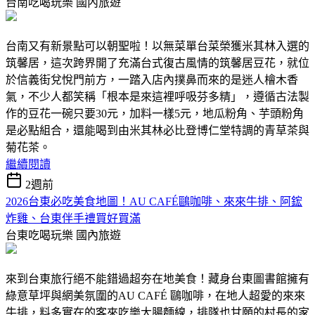
台南吃喝玩樂
國內旅遊
台南又有新景點可以朝聖啦！以無菜單台菜榮獲米其林入選的
筑馨居，這次跨界開了充滿台式復古風情的筑馨居豆花，就位
於信義街兌悅門前方，一踏入店內撲鼻而來的是迷人檜木香
氣，不少人都笑稱「根本是來這裡呼吸芬多精」，遵循古法製
作的豆花一碗只要30元，加料一樣5元，地瓜粉角、芋頭粉角
是必點組合，還能喝到由米其林必比登博仁堂特調的青草茶與
菊花茶。
繼續閱讀
2週前
2026台東必吃美食地圖！AU CAFÉ鷗咖啡、來來牛排、阿鋐
炸雞、台東伴手禮買好買滿
台東吃喝玩樂
國內旅遊
來到台東旅行絕不能錯過超夯在地美食！藏身台東圖書館擁有
綠意草坪與網美氛圍的AU CAFÉ 鷗咖啡，在地人超愛的來來
牛排，料多實在的客來吃樂大腸麵線，排隊也甘願的村長的家