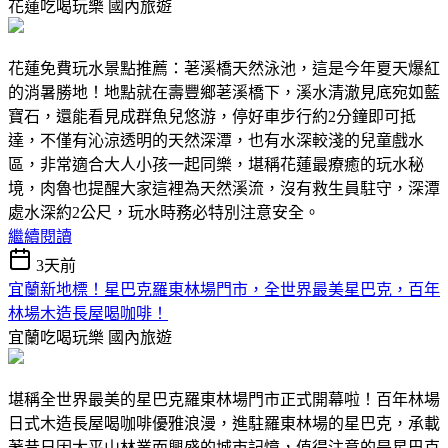
花蓮吃喝玩樂
國內旅遊
花蓮免費玩水景點推薦：荖溪橋天然泳池，這是今年夏天爆紅
的消暑勝地！地點就在壽豐鄉荖溪橋下，溪水清澈見底宛如藍
寶石，還能看見成群魚兒悠游，停好車步行約2分鐘即可抵
達，不僅有沁涼透明的天然深潭，也有水深較淺的兒童戲水
區，非常適合大人小孩一起同樂，堪稱花蓮最療癒的玩水秘
境，肉魯也提醒大家這裡為天然溪流，沒有救生員駐守，深潭
處水深約2公尺，玩水時務必特別注意安全。
繼續閱讀
3天前
宜蘭新地標！星巴克羅東林場門市，全世界最美星巴克，百年
林場木造長屋喝咖啡！
宜蘭吃喝玩樂
國內旅遊
堪稱全世界最美的星巴克羅東林場門市正式開幕啦！百年林場
日式木造長屋喝咖啡優雅浪漫，進駐羅東林場的星巴克，承載
著昔日因太平山林業而興盛的城市記憶，值得注意的是星巴克