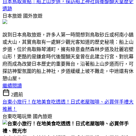
日本鳥取景點｜船上山步道，探訪船上神社與後醍醐天皇歷史
遺跡
日本旅遊
國外旅遊
說到日本鳥取旅遊，許多人第一時間想到鳥取砂丘或柯南小鎮
或大山，其實鳥取有一處鮮少觀光客知道的歷史秘境：船上山
步道，位於鳥取縣琴浦町，擁有綠意盎然森林步道及壯麗岩壁
山形！更酷的是鎌倉時代後醍醐天皇曾在此建立行宮、對抗幕
府而成為改變日本歷史的重要舞台，沿著船上山步道而行，可
探訪神聖氛圍的船上神社，步道緩緩上坡不難走，中途還有休
憩山屋。
繼續閱讀
2週前
台東小旅行！在地美食吃透透！日式老屋咖啡、必買伴手禮大
推薦！
台東吃喝玩樂
國內旅遊