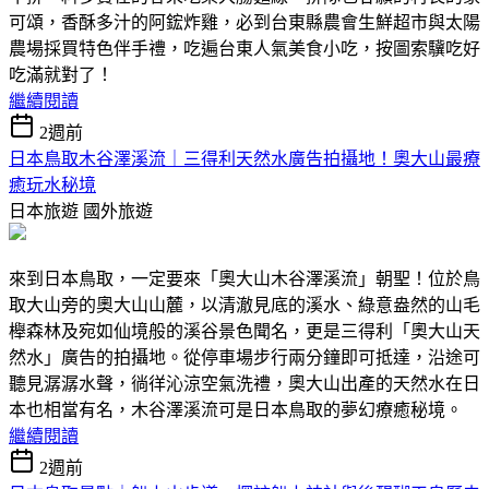
可頌，香酥多汁的阿鋐炸雞，必到台東縣農會生鮮超市與太陽
農場採買特色伴手禮，吃遍台東人氣美食小吃，按圖索驥吃好
吃滿就對了！
繼續閱讀
2週前
日本鳥取木谷澤溪流｜三得利天然水廣告拍攝地！奧大山最療
癒玩水秘境
日本旅遊
國外旅遊
來到日本鳥取，一定要來「奧大山木谷澤溪流」朝聖！位於鳥
取大山旁的奧大山山麓，以清澈見底的溪水、綠意盎然的山毛
櫸森林及宛如仙境般的溪谷景色聞名，更是三得利「奧大山天
然水」廣告的拍攝地。從停車場步行兩分鐘即可抵達，沿途可
聽見潺潺水聲，徜徉沁涼空氣洗禮，奧大山出產的天然水在日
本也相當有名，木谷澤溪流可是日本鳥取的夢幻療癒秘境。
繼續閱讀
2週前