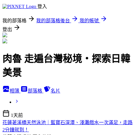
登入
我的部落格
我的部落格後台
我的帳號
登出
肉魯 走遍台灣秘境・探索日韓
美景
相簿
部落格
名片
1天前
花蓮荖溪橋天然泳池｜藍寶石深潭、淺灘戲水一次滿足，走路
2分鐘就到！