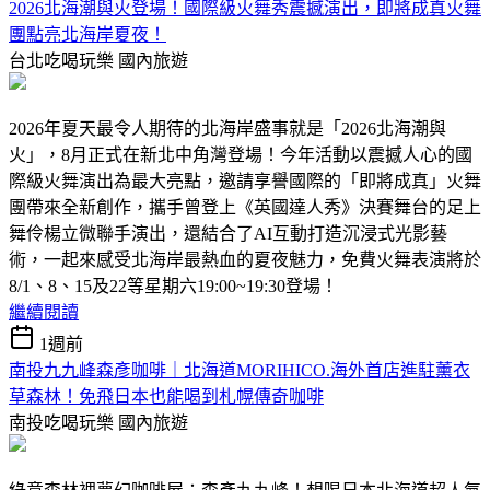
2026北海潮與火登場！國際級火舞秀震撼演出，即將成真火舞
團點亮北海岸夏夜！
台北吃喝玩樂
國內旅遊
2026年夏天最令人期待的北海岸盛事就是「2026北海潮與
火」，8月正式在新北中角灣登場！今年活動以震撼人心的國
際級火舞演出為最大亮點，邀請享譽國際的「即將成真」火舞
團帶來全新創作，攜手曾登上《英國達人秀》決賽舞台的足上
舞伶楊立微聯手演出，還結合了AI互動打造沉浸式光影藝
術，一起來感受北海岸最熱血的夏夜魅力，免費火舞表演將於
8/1、8、15及22等星期六19:00~19:30登場！
繼續閱讀
1週前
南投九九峰森彥咖啡｜北海道MORIHICO.海外首店進駐薰衣
草森林！免飛日本也能喝到札幌傳奇咖啡
南投吃喝玩樂
國內旅遊