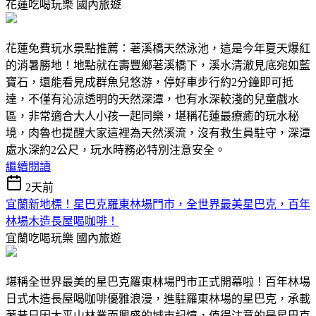
花蓮吃喝玩樂
國內旅遊
花蓮免費玩水景點推薦：荖溪橋天然泳池，這是今年夏天爆紅
的消暑勝地！地點就在壽豐鄉荖溪橋下，溪水清澈見底宛如藍
寶石，還能看見成群魚兒悠游，停好車步行約2分鐘即可抵
達，不僅有沁涼透明的天然深潭，也有水深較淺的兒童戲水
區，非常適合大人小孩一起同樂，堪稱花蓮最療癒的玩水秘
境，肉魯也提醒大家這裡為天然溪流，沒有救生員駐守，深潭
處水深約2公尺，玩水時務必特別注意安全。
繼續閱讀
2天前
宜蘭新地標！星巴克羅東林場門市，全世界最美星巴克，百年
林場木造長屋喝咖啡！
宜蘭吃喝玩樂
國內旅遊
堪稱全世界最美的星巴克羅東林場門市正式開幕啦！百年林場
日式木造長屋喝咖啡優雅浪漫，進駐羅東林場的星巴克，承載
著昔日因太平山林業而興盛的城市記憶，值得注意的是星巴克