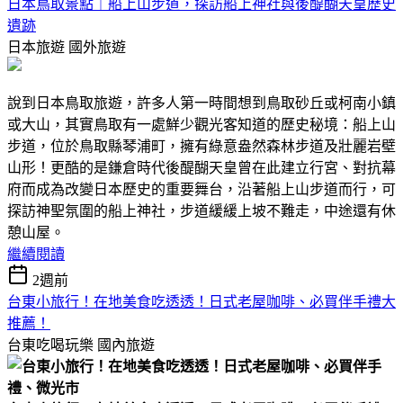
日本鳥取景點｜船上山步道，探訪船上神社與後醍醐天皇歷史
遺跡
日本旅遊
國外旅遊
說到日本鳥取旅遊，許多人第一時間想到鳥取砂丘或柯南小鎮
或大山，其實鳥取有一處鮮少觀光客知道的歷史秘境：船上山
步道，位於鳥取縣琴浦町，擁有綠意盎然森林步道及壯麗岩壁
山形！更酷的是鎌倉時代後醍醐天皇曾在此建立行宮、對抗幕
府而成為改變日本歷史的重要舞台，沿著船上山步道而行，可
探訪神聖氛圍的船上神社，步道緩緩上坡不難走，中途還有休
憩山屋。
繼續閱讀
2週前
台東小旅行！在地美食吃透透！日式老屋咖啡、必買伴手禮大
推薦！
台東吃喝玩樂
國內旅遊