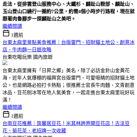
走法，從排雲登山服務中心、大鐵杉、麟趾山鞍部、麟趾山、
玉山登山口繞行一圈約7公里，約需4個小時步行路程，現在就
跟著肉魯腳步一探麟趾山之美吧。
繼續閱讀
1週前
台東太麻里景點美食推薦｜台版雷門、招財貓土地公、創意冰
店、牛肉麵一日遊攻略
台東吃喝玩樂
國內旅遊
台東太麻里擁有「日昇之鄉」美名，除了必訪金針山金黃花
海，近年人氣爆棚的福興宮台版雷門、可愛吸睛的招財貓土地
公，也是網路必拍打卡熱點；很推薦士官長牛肉麵、文青創意
冰品、豆花刨冰等在地人氣美食，一起走進台東太麻里玩好玩
滿！
繼續閱讀
1週前
台南豆花推薦｜筑馨居豆花！米其林跨界開豆花店！古法豆
花、菊花茶、老招牌一次收藏