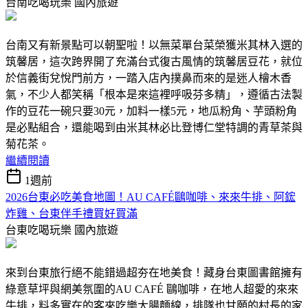
台南吃喝玩樂
國內旅遊
台南又有新景點可以朝聖啦！以無菜單台菜榮獲米其林入選的
筑馨居，這次跨界開了充滿台式復古風情的筑馨居豆花，就位
於信義街兌悅門前方，一踏入店內撲鼻而來的是迷人檜木香
氣，不少人都笑稱「根本是來這裡呼吸芬多精」，遵循古法製
作的豆花一碗只要30元，加料一樣5元，地瓜粉角、芋頭粉角
是必點組合，還能喝到由米其林必比登博仁堂特調的青草茶與
菊花茶。
繼續閱讀
1週前
2026台東必吃美食地圖！AU CAFÉ鷗咖啡、來來牛排、阿鋐
炸雞、台東伴手禮買好買滿
台東吃喝玩樂
國內旅遊
來到台東旅行絕不能錯過超夯在地美食！藏身台東圖書館擁有
綠意草坪與網美氛圍的AU CAFÉ 鷗咖啡，在地人超愛的來來
牛排，料多實在的客來吃樂大腸麵線，排隊也甘願的村長的家