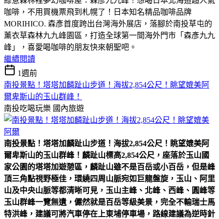
綠意森林裡夢幻咖啡屋：森彥九九峰！想喝日本北海道超人氣
咖啡，不用買機票飛到札幌了！日本知名精品咖啡品牌
MORIHICO. 森彥首度跨出台灣海外展店，落腳於南投草屯的
薰衣草森林九九峰園區，打造全球第一間海外門市「森彥九九
峰」，喜愛喝咖啡的朋友快來朝聖吧。
繼續閱讀
1週前
南投景點！塔塔加麟趾山步道！海拔2,854公尺！眺望媲美阿
爾卑斯山的玉山群峰！
南投吃喝玩樂
國內旅遊
南投景點！塔塔加麟趾山步道！海拔2,854公尺！眺望媲美阿
爾卑斯山的玉山群峰！
麟趾山標高2,854公尺，座落於玉山國
家公園的塔塔加遊憩區，麟趾山雖不是百岳或小百岳，但是峰
頂三角點視野極佳，環繞四周山脈宛如巨龍盤旋，玉山、阿里
山及中央山脈等都清晰可見，玉山主峰、北峰、西峰、圓峰等
玉山群峰一覽無遺，儼然就是百岳等級美景，完全不輸瑞士馬
特洪峰，建議可將汽車停在上東埔停車場，路線建議為逆時針