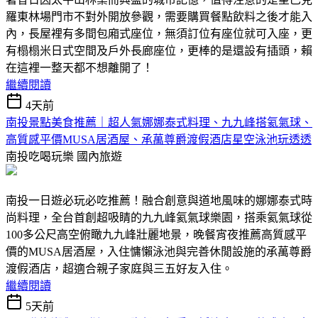
羅東林場門市不對外開放參觀，需要購買餐點飲料之後才能入
內，長屋裡有多間包廂式座位，無須訂位有座位就可入座，更
有榻榻米日式空間及戶外長廊座位，更棒的是還設有插頭，賴
在這裡一整天都不想離開了！
繼續閱讀
4天前
南投景點美食推薦｜超人氣娜娜泰式料理、九九峰搭氦氣球、
高質感平價MUSA居酒屋、承萬尊爵渡假酒店星空泳池玩透透
南投吃喝玩樂
國內旅遊
南投一日遊必玩必吃推薦！融合創意與道地風味的娜娜泰式時
尚料理，全台首創超吸睛的九九峰氦氣球樂園，搭乘氦氣球從
100多公尺高空俯瞰九九峰壯麗地景，晚餐宵夜推薦高質感平
價的MUSA居酒屋，入住慵懶泳池與完善休閒設施的承萬尊爵
渡假酒店，超適合親子家庭與三五好友入住。
繼續閱讀
5天前