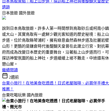
日本鳥取景點｜船上山步道，探訪船上神社與後醍醐天皇歷史
遺跡
日本旅遊
國外旅遊
說到日本鳥取旅遊，許多人第一時間想到鳥取砂丘或柯南小鎮
或大山，其實鳥取有一處鮮少觀光客知道的歷史秘境：船上山
步道，位於鳥取縣琴浦町，擁有綠意盎然森林步道及壯麗岩壁
山形！更酷的是鎌倉時代後醍醐天皇曾在此建立行宮、對抗幕
府而成為改變日本歷史的重要舞台，沿著船上山步道而行，可
探訪神聖氛圍的船上神社，步道緩緩上坡不難走，中途還有休
憩山屋。
繼續閱讀
2週前
台東小旅行！在地美食吃透透！日式老屋咖啡、必買伴手禮大
推薦！
台東吃喝玩樂
國內旅遊