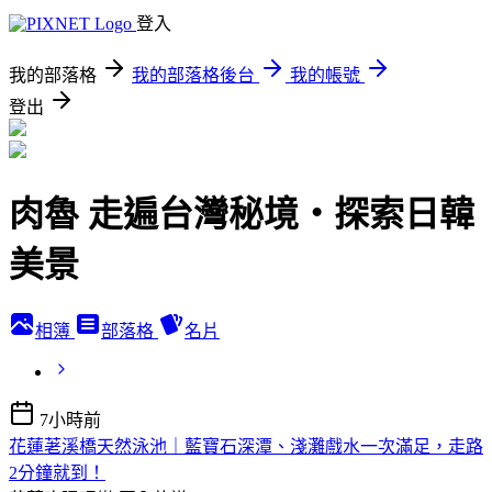
登入
我的部落格
我的部落格後台
我的帳號
登出
肉魯 走遍台灣秘境・探索日韓
美景
相簿
部落格
名片
7小時前
花蓮荖溪橋天然泳池｜藍寶石深潭、淺灘戲水一次滿足，走路
2分鐘就到！