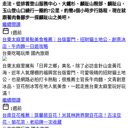
走法，從排雲登山服務中心、大鐵杉、麟趾山鞍部、麟趾山、
玉山登山口繞行一圈約7公里，約需4個小時步行路程，現在就
跟著肉魯腳步一探麟趾山之美吧。
繼續閱讀
1週前
台東太麻里景點美食推薦｜台版雷門、招財貓土地公、創意冰
店、牛肉麵一日遊攻略
台東吃喝玩樂
國內旅遊
台東太麻里擁有「日昇之鄉」美名，除了必訪金針山金黃花
海，近年人氣爆棚的福興宮台版雷門、可愛吸睛的招財貓土地
公，也是網路必拍打卡熱點；很推薦士官長牛肉麵、文青創意
冰品、豆花刨冰等在地人氣美食，一起走進台東太麻里玩好玩
滿！
繼續閱讀
1週前
台南豆花推薦｜筑馨居豆花！米其林跨界開豆花店！古法豆
花、菊花茶、老招牌一次收藏