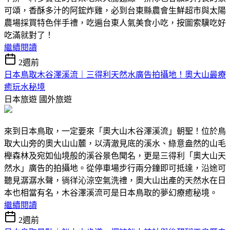
可頌，香酥多汁的阿鋐炸雞，必到台東縣農會生鮮超市與太陽
農場採買特色伴手禮，吃遍台東人氣美食小吃，按圖索驥吃好
吃滿就對了！
繼續閱讀
2週前
日本鳥取木谷澤溪流｜三得利天然水廣告拍攝地！奧大山最療
癒玩水秘境
日本旅遊
國外旅遊
來到日本鳥取，一定要來「奧大山木谷澤溪流」朝聖！位於鳥
取大山旁的奧大山山麓，以清澈見底的溪水、綠意盎然的山毛
櫸森林及宛如仙境般的溪谷景色聞名，更是三得利「奧大山天
然水」廣告的拍攝地。從停車場步行兩分鐘即可抵達，沿途可
聽見潺潺水聲，徜徉沁涼空氣洗禮，奧大山出產的天然水在日
本也相當有名，木谷澤溪流可是日本鳥取的夢幻療癒秘境。
繼續閱讀
2週前