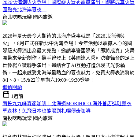
2026北海潮與火登場！國際級火舞秀震撼演出，即將成真火舞
團點亮北海岸夏夜！
台北吃喝玩樂
國內旅遊
2026年夏天最令人期待的北海岸盛事就是「2026北海潮與
火」，8月正式在新北中角灣登場！今年活動以震撼人心的國
際級火舞演出為最大亮點，邀請享譽國際的「即將成真」火舞
團帶來全新創作，攜手曾登上《英國達人秀》決賽舞台的足上
舞伶楊立微聯手演出，還結合了AI互動打造沉浸式光影藝
術，一起來感受北海岸最熱血的夏夜魅力，免費火舞表演將於
8/1、8、15及22等星期六19:00~19:30登場！
繼續閱讀
1週前
南投九九峰森彥咖啡｜北海道MORIHICO.海外首店進駐薰衣
草森林！免飛日本也能喝到札幌傳奇咖啡
南投吃喝玩樂
國內旅遊