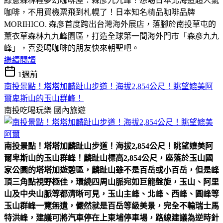
綠意森林裡夢幻咖啡屋：森彥九九峰！想喝日本北海道超人氣
咖啡，不用買機票飛到札幌了！日本知名精品咖啡品牌
MORIHICO. 森彥首度跨出台灣海外展店，落腳於南投草屯的
薰衣草森林九九峰園區，打造全球第一間海外門市「森彥九九
峰」，喜愛喝咖啡的朋友快來朝聖吧。
繼續閱讀
1週前
南投景點！塔塔加麟趾山步道！海拔2,854公尺！眺望媲美阿
爾卑斯山的玉山群峰！
南投吃喝玩樂
國內旅遊
南投景點！塔塔加麟趾山步道！海拔2,854公尺！眺望媲美阿
爾卑斯山的玉山群峰！
麟趾山標高2,854公尺，座落於玉山國
家公園的塔塔加遊憩區，麟趾山雖不是百岳或小百岳，但是峰
頂三角點視野極佳，環繞四周山脈宛如巨龍盤旋，玉山、阿里
山及中央山脈等都清晰可見，玉山主峰、北峰、西峰、圓峰等
玉山群峰一覽無遺，儼然就是百岳等級美景，完全不輸瑞士馬
特洪峰，建議可將汽車停在上東埔停車場，路線建議為逆時針