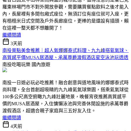
羅東林場門市不對外開放參觀，需要購買餐點飲料之後才能入
內，長屋裡有多間包廂式座位，無須訂位有座位就可入座，更
有榻榻米日式空間及戶外長廊座位，更棒的是還設有插頭，賴
在這裡一整天都不想離開了！
繼續閱讀
3天前
南投景點美食推薦｜超人氣娜娜泰式料理、九九峰搭氦氣球、
高質感平價MUSA居酒屋、承萬尊爵渡假酒店星空泳池玩透透
南投吃喝玩樂
國內旅遊
南投一日遊必玩必吃推薦！融合創意與道地風味的娜娜泰式時
尚料理，全台首創超吸睛的九九峰氦氣球樂園，搭乘氦氣球從
100多公尺高空俯瞰九九峰壯麗地景，晚餐宵夜推薦高質感平
價的MUSA居酒屋，入住慵懶泳池與完善休閒設施的承萬尊爵
渡假酒店，超適合親子家庭與三五好友入住。
繼續閱讀
4天前