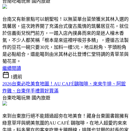
台南吃喝玩樂
國內旅遊
台南又有新景點可以朝聖啦！以無菜單台菜榮獲米其林入選的
筑馨居，這次跨界開了充滿台式復古風情的筑馨居豆花，就位
於信義街兌悅門前方，一踏入店內撲鼻而來的是迷人檜木香
氣，不少人都笑稱「根本是來這裡呼吸芬多精」，遵循古法製
作的豆花一碗只要30元，加料一樣5元，地瓜粉角、芋頭粉角
是必點組合，還能喝到由米其林必比登博仁堂特調的青草茶與
菊花茶。
繼續閱讀
1週前
2026台東必吃美食地圖！AU CAFÉ鷗咖啡、來來牛排、阿鋐
炸雞、台東伴手禮買好買滿
台東吃喝玩樂
國內旅遊
來到台東旅行絕不能錯過超夯在地美食！藏身台東圖書館擁有
綠意草坪與網美氛圍的AU CAFÉ 鷗咖啡，在地人超愛的來來
牛排，料多實在的客來吃樂大腸麵線，排隊也甘願的村長的家