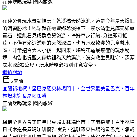
花蓮吃喝玩樂
國內旅遊
花蓮免費玩水景點推薦：荖溪橋天然泳池，這是今年夏天爆紅
的消暑勝地！地點就在壽豐鄉荖溪橋下，溪水清澈見底宛如藍
寶石，還能看見成群魚兒悠游，停好車步行約2分鐘即可抵
達，不僅有沁涼透明的天然深潭，也有水深較淺的兒童戲水
區，非常適合大人小孩一起同樂，堪稱花蓮最療癒的玩水秘
境，肉魯也提醒大家這裡為天然溪流，沒有救生員駐守，深潭
處水深約2公尺，玩水時務必特別注意安全。
繼續閱讀
2天前
宜蘭新地標！星巴克羅東林場門市，全世界最美星巴克，百年
林場木造長屋喝咖啡！
宜蘭吃喝玩樂
國內旅遊
堪稱全世界最美的星巴克羅東林場門市正式開幕啦！百年林場
日式木造長屋喝咖啡優雅浪漫，進駐羅東林場的星巴克，承載
著昔日因太平山林業而興盛的城市記憶，值得注意的是星巴克