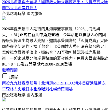
2026北海潮與火登場！國際級火舞秀震撼演出，即將成真火舞
團點亮北海岸夏夜！
台北吃喝玩樂
國內旅遊
2026年夏天最令人期待的北海岸盛事就是「2026北海潮與
火」，8月正式在新北中角灣登場！今年活動以震撼人心的國
際級火舞演出為最大亮點，邀請享譽國際的「即將成真」火舞
團帶來全新創作，攜手曾登上《英國達人秀》決賽舞台的足上
舞伶楊立微聯手演出，還結合了AI互動打造沉浸式光影藝
術，一起來感受北海岸最熱血的夏夜魅力，免費火舞表演將於
8/1、8、15及22等星期六19:00~19:30登場！
繼續閱讀
1週前
南投九九峰森彥咖啡｜北海道MORIHICO.海外首店進駐薰衣
草森林！免飛日本也能喝到札幌傳奇咖啡
南投吃喝玩樂
國內旅遊