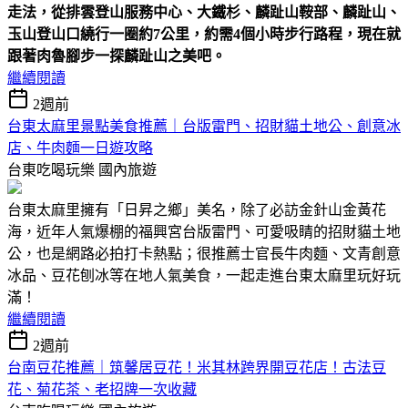
走法，從排雲登山服務中心、大鐵杉、麟趾山鞍部、麟趾山、
玉山登山口繞行一圈約7公里，約需4個小時步行路程，現在就
跟著肉魯腳步一探麟趾山之美吧。
繼續閱讀
2週前
台東太麻里景點美食推薦｜台版雷門、招財貓土地公、創意冰
店、牛肉麵一日遊攻略
台東吃喝玩樂
國內旅遊
台東太麻里擁有「日昇之鄉」美名，除了必訪金針山金黃花
海，近年人氣爆棚的福興宮台版雷門、可愛吸睛的招財貓土地
公，也是網路必拍打卡熱點；很推薦士官長牛肉麵、文青創意
冰品、豆花刨冰等在地人氣美食，一起走進台東太麻里玩好玩
滿！
繼續閱讀
2週前
台南豆花推薦｜筑馨居豆花！米其林跨界開豆花店！古法豆
花、菊花茶、老招牌一次收藏