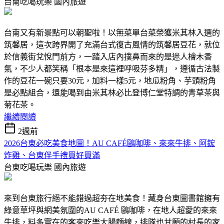
台南吃喝玩樂
國內旅遊
台南又有新景點可以朝聖啦！以無菜單台菜榮獲米其林入選的
筑馨居，這次跨界開了充滿台式復古風情的筑馨居豆花，就位
於信義街兌悅門前方，一踏入店內撲鼻而來的是迷人檜木香
氣，不少人都笑稱「根本是來這裡呼吸芬多精」，遵循古法製
作的豆花一碗只要30元，加料一樣5元，地瓜粉角、芋頭粉角
是必點組合，還能喝到由米其林必比登博仁堂特調的青草茶與
菊花茶。
繼續閱讀
2週前
2026台東必吃美食地圖！AU CAFÉ鷗咖啡、來來牛排、阿鋐
炸雞、台東伴手禮買好買滿
台東吃喝玩樂
國內旅遊
來到台東旅行絕不能錯過超夯在地美食！藏身台東圖書館擁有
綠意草坪與網美氛圍的AU CAFÉ 鷗咖啡，在地人超愛的來來
牛排，料多實在的客來吃樂大腸麵線，排隊也甘願的村長的家