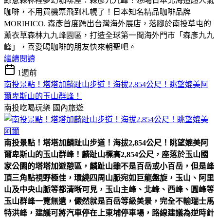
綠意森林裡夢幻咖啡屋：森彥九九峰！想喝日本北海道超人氣
咖啡，不用買機票飛到札幌了！日本知名精品咖啡品牌
MORIHICO. 森彥首度跨出台灣海外展店，落腳於南投草屯的
薰衣草森林九九峰園區，打造全球第一間海外門市「森彥九九
峰」，喜愛喝咖啡的朋友快來朝聖吧。
繼續閱讀
1週前
南投景點！塔塔加麟趾山步道！海拔2,854公尺！眺望媲美阿
爾卑斯山的玉山群峰！
南投吃喝玩樂
國內旅遊
南投景點！塔塔加麟趾山步道！海拔2,854公尺！眺望媲美阿
爾卑斯山的玉山群峰！
麟趾山標高2,854公尺，座落於玉山國
家公園的塔塔加遊憩區，麟趾山雖不是百岳或小百岳，但是峰
頂三角點視野極佳，環繞四周山脈宛如巨龍盤旋，玉山、阿里
山及中央山脈等都清晰可見，玉山主峰、北峰、西峰、圓峰等
玉山群峰一覽無遺，儼然就是百岳等級美景，完全不輸瑞士馬
特洪峰，建議可將汽車停在上東埔停車場，路線建議為逆時針