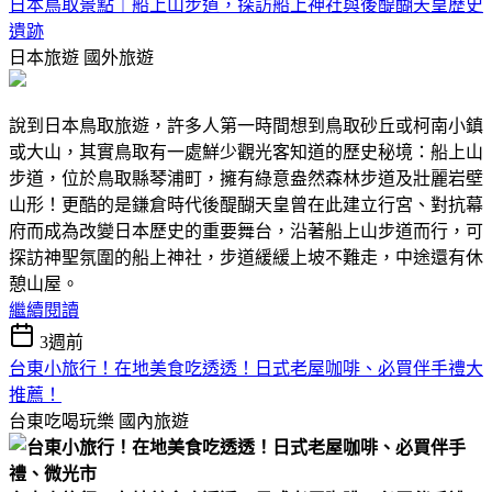
日本鳥取景點｜船上山步道，探訪船上神社與後醍醐天皇歷史
遺跡
日本旅遊
國外旅遊
說到日本鳥取旅遊，許多人第一時間想到鳥取砂丘或柯南小鎮
或大山，其實鳥取有一處鮮少觀光客知道的歷史秘境：船上山
步道，位於鳥取縣琴浦町，擁有綠意盎然森林步道及壯麗岩壁
山形！更酷的是鎌倉時代後醍醐天皇曾在此建立行宮、對抗幕
府而成為改變日本歷史的重要舞台，沿著船上山步道而行，可
探訪神聖氛圍的船上神社，步道緩緩上坡不難走，中途還有休
憩山屋。
繼續閱讀
3週前
台東小旅行！在地美食吃透透！日式老屋咖啡、必買伴手禮大
推薦！
台東吃喝玩樂
國內旅遊