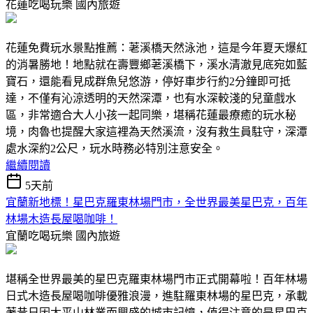
花蓮吃喝玩樂
國內旅遊
花蓮免費玩水景點推薦：荖溪橋天然泳池，這是今年夏天爆紅
的消暑勝地！地點就在壽豐鄉荖溪橋下，溪水清澈見底宛如藍
寶石，還能看見成群魚兒悠游，停好車步行約2分鐘即可抵
達，不僅有沁涼透明的天然深潭，也有水深較淺的兒童戲水
區，非常適合大人小孩一起同樂，堪稱花蓮最療癒的玩水秘
境，肉魯也提醒大家這裡為天然溪流，沒有救生員駐守，深潭
處水深約2公尺，玩水時務必特別注意安全。
繼續閱讀
5天前
宜蘭新地標！星巴克羅東林場門市，全世界最美星巴克，百年
林場木造長屋喝咖啡！
宜蘭吃喝玩樂
國內旅遊
堪稱全世界最美的星巴克羅東林場門市正式開幕啦！百年林場
日式木造長屋喝咖啡優雅浪漫，進駐羅東林場的星巴克，承載
著昔日因太平山林業而興盛的城市記憶，值得注意的是星巴克