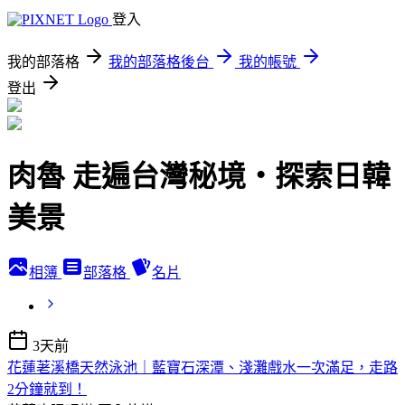
登入
我的部落格
我的部落格後台
我的帳號
登出
肉魯 走遍台灣秘境・探索日韓
美景
相簿
部落格
名片
3天前
花蓮荖溪橋天然泳池｜藍寶石深潭、淺灘戲水一次滿足，走路
2分鐘就到！