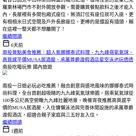
羅東林場門市不對外開放參觀，需要購買餐點飲料之後才能入
內，長屋裡有多間包廂式座位，無須訂位有座位就可入座，更
有榻榻米日式空間及戶外長廊座位，更棒的是還設有插頭，賴
在這裡一整天都不想離開了！
繼續閱讀
6天前
南投景點美食推薦｜超人氣娜娜泰式料理、九九峰搭氦氣球、
高質感平價MUSA居酒屋、承萬尊爵渡假酒店星空泳池玩透透
南投吃喝玩樂
國內旅遊
南投一日遊必玩必吃推薦！融合創意與道地風味的娜娜泰式時
尚料理，全台首創超吸睛的九九峰氦氣球樂園，搭乘氦氣球從
100多公尺高空俯瞰九九峰壯麗地景，晚餐宵夜推薦高質感平
價的MUSA居酒屋，入住慵懶泳池與完善休閒設施的承萬尊爵
渡假酒店，超適合親子家庭與三五好友入住。
繼續閱讀
1週前