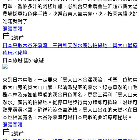
可頌，香酥多汁的阿鋐炸雞，必到台東縣農會生鮮超市與太陽
農場採買特色伴手禮，吃遍台東人氣美食小吃，按圖索驥吃好
吃滿就對了！
繼續閱讀
2週前
日本鳥取木谷澤溪流｜三得利天然水廣告拍攝地！奧大山最療
癒玩水秘境
日本旅遊
國外旅遊
來到日本鳥取，一定要來「奧大山木谷澤溪流」朝聖！位於鳥
取大山旁的奧大山山麓，以清澈見底的溪水、綠意盎然的山毛
櫸森林及宛如仙境般的溪谷景色聞名，更是三得利「奧大山天
然水」廣告的拍攝地。從停車場步行兩分鐘即可抵達，沿途可
聽見潺潺水聲，徜徉沁涼空氣洗禮，奧大山出產的天然水在日
本也相當有名，木谷澤溪流可是日本鳥取的夢幻療癒秘境。
繼續閱讀
2週前