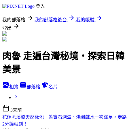
登入
我的部落格
我的部落格後台
我的帳號
登出
肉魯 走遍台灣秘境・探索日韓
美景
相簿
部落格
名片
3天前
花蓮荖溪橋天然泳池｜藍寶石深潭、淺灘戲水一次滿足，走路
2分鐘就到！