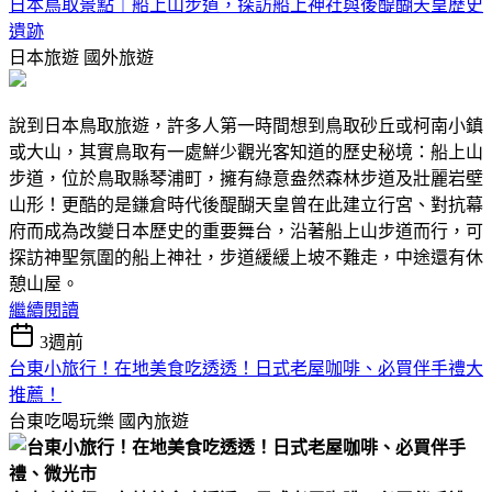
日本鳥取景點｜船上山步道，探訪船上神社與後醍醐天皇歷史
遺跡
日本旅遊
國外旅遊
說到日本鳥取旅遊，許多人第一時間想到鳥取砂丘或柯南小鎮
或大山，其實鳥取有一處鮮少觀光客知道的歷史秘境：船上山
步道，位於鳥取縣琴浦町，擁有綠意盎然森林步道及壯麗岩壁
山形！更酷的是鎌倉時代後醍醐天皇曾在此建立行宮、對抗幕
府而成為改變日本歷史的重要舞台，沿著船上山步道而行，可
探訪神聖氛圍的船上神社，步道緩緩上坡不難走，中途還有休
憩山屋。
繼續閱讀
3週前
台東小旅行！在地美食吃透透！日式老屋咖啡、必買伴手禮大
推薦！
台東吃喝玩樂
國內旅遊