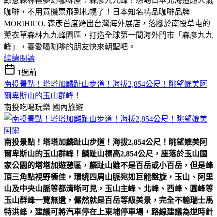
綠意森林裡夢幻咖啡屋：森彥九九峰！想喝日本北海道超人氣
咖啡，不用買機票飛到札幌了！日本知名精品咖啡品牌
MORIHICO. 森彥首度跨出台灣海外展店，落腳於南投草屯的
薰衣草森林九九峰園區，打造全球第一間海外門市「森彥九九
峰」，喜愛喝咖啡的朋友快來朝聖吧。
繼續閱讀
1週前
南投景點！塔塔加麟趾山步道！海拔2,854公尺！眺望媲美阿
爾卑斯山的玉山群峰！
南投吃喝玩樂
國內旅遊
南投景點！塔塔加麟趾山步道！海拔2,854公尺！眺望媲美阿
爾卑斯山的玉山群峰！
麟趾山標高2,854公尺，座落於玉山國
家公園的塔塔加遊憩區，麟趾山雖不是百岳或小百岳，但是峰
頂三角點視野極佳，環繞四周山脈宛如巨龍盤旋，玉山、阿里
山及中央山脈等都清晰可見，玉山主峰、北峰、西峰、圓峰等
玉山群峰一覽無遺，儼然就是百岳等級美景，完全不輸瑞士馬
特洪峰，建議可將汽車停在上東埔停車場，路線建議為逆時針