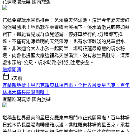
花蓮吃喝玩樂
國內旅遊
花蓮免費玩水景點推薦：荖溪橋天然泳池，這是今年夏天爆紅
的消暑勝地！地點就在壽豐鄉荖溪橋下，溪水清澈見底宛如藍
寶石，還能看見成群魚兒悠游，停好車步行約2分鐘即可抵
達，不僅有沁涼透明的天然深潭，也有水深較淺的兒童戲水
區，非常適合大人小孩一起同樂，堪稱花蓮最療癒的玩水秘
境，肉魯也提醒大家這裡為天然溪流，沒有救生員駐守，深潭
處水深約2公尺，玩水時務必特別注意安全。
繼續閱讀
5天前
宜蘭新地標！星巴克羅東林場門市，全世界最美星巴克，百年
林場木造長屋喝咖啡！
宜蘭吃喝玩樂
國內旅遊
堪稱全世界最美的星巴克羅東林場門市正式開幕啦！百年林場
日式木造長屋喝咖啡優雅浪漫，進駐羅東林場的星巴克，承載
著昔日因太平山林業而興盛的城市記憶，值得注意的是星巴克