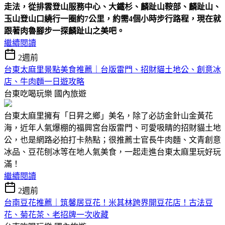
走法，從排雲登山服務中心、大鐵杉、麟趾山鞍部、麟趾山、
玉山登山口繞行一圈約7公里，約需4個小時步行路程，現在就
跟著肉魯腳步一探麟趾山之美吧。
繼續閱讀
2週前
台東太麻里景點美食推薦｜台版雷門、招財貓土地公、創意冰
店、牛肉麵一日遊攻略
台東吃喝玩樂
國內旅遊
台東太麻里擁有「日昇之鄉」美名，除了必訪金針山金黃花
海，近年人氣爆棚的福興宮台版雷門、可愛吸睛的招財貓土地
公，也是網路必拍打卡熱點；很推薦士官長牛肉麵、文青創意
冰品、豆花刨冰等在地人氣美食，一起走進台東太麻里玩好玩
滿！
繼續閱讀
2週前
台南豆花推薦｜筑馨居豆花！米其林跨界開豆花店！古法豆
花、菊花茶、老招牌一次收藏