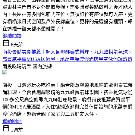
羅東林場門市不對外開放參觀，需要購買餐點飲料之後才能入
內，長屋裡有多間包廂式座位，無須訂位有座位就可入座，更
有榻榻米日式空間及戶外長廊座位，更棒的是還設有插頭，賴
在這裡一整天都不想離開了！
繼續閱讀
6天前
南投景點美食推薦｜超人氣娜娜泰式料理、九九峰搭氦氣球、
高質感平價MUSA居酒屋、承萬尊爵渡假酒店星空泳池玩透透
南投吃喝玩樂
國內旅遊
南投一日遊必玩必吃推薦！融合創意與道地風味的娜娜泰式時
尚料理，全台首創超吸睛的九九峰氦氣球樂園，搭乘氦氣球從
100多公尺高空俯瞰九九峰壯麗地景，晚餐宵夜推薦高質感平
價的MUSA居酒屋，入住慵懶泳池與完善休閒設施的承萬尊爵
渡假酒店，超適合親子家庭與三五好友入住。
繼續閱讀
1週前