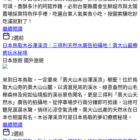
可頌，香酥多汁的阿鋐炸雞，必到台東縣農會生鮮超市與太陽
農場採買特色伴手禮，吃遍台東人氣美食小吃，按圖索驥吃好
吃滿就對了！
繼續閱讀
2週前
日本鳥取木谷澤溪流｜三得利天然水廣告拍攝地！奧大山最療
癒玩水秘境
日本旅遊
國外旅遊
來到日本鳥取，一定要來「奧大山木谷澤溪流」朝聖！位於鳥
取大山旁的奧大山山麓，以清澈見底的溪水、綠意盎然的山毛
櫸森林及宛如仙境般的溪谷景色聞名，更是三得利「奧大山天
然水」廣告的拍攝地。從停車場步行兩分鐘即可抵達，沿途可
聽見潺潺水聲，徜徉沁涼空氣洗禮，奧大山出產的天然水在日
本也相當有名，木谷澤溪流可是日本鳥取的夢幻療癒秘境。
繼續閱讀
2週前