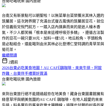
台南吃喝玩樂
國內旅遊
台南又有新景點可以朝聖啦！以無菜單台菜榮獲米其林入選的
筑馨居，這次跨界開了充滿台式復古風情的筑馨居豆花，就位
於信義街兌悅門前方，一踏入店內撲鼻而來的是迷人檜木香
氣，不少人都笑稱「根本是來這裡呼吸芬多精」，遵循古法製
作的豆花一碗只要30元，加料一樣5元，地瓜粉角、芋頭粉角
是必點組合，還能喝到由米其林必比登博仁堂特調的青草茶與
菊花茶。
繼續閱讀
2週前
2026台東必吃美食地圖！AU CAFÉ鷗咖啡、來來牛排、阿鋐
炸雞、台東伴手禮買好買滿
台東吃喝玩樂
國內旅遊
來到台東旅行絕不能錯過超夯在地美食！藏身台東圖書館擁有
綠意草坪與網美氛圍的AU CAFÉ 鷗咖啡，在地人超愛的來來
牛排，料多實在的客來吃樂大腸麵線，排隊也甘願的村長的家