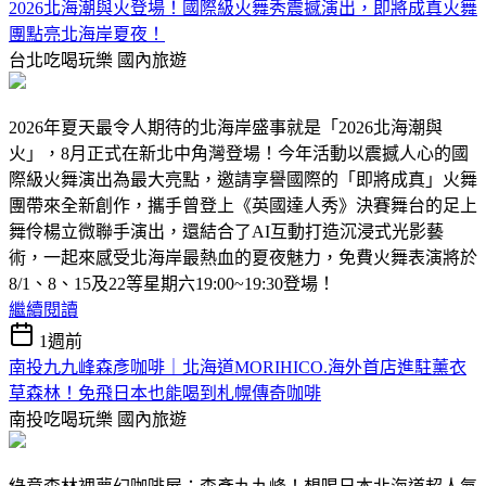
2026北海潮與火登場！國際級火舞秀震撼演出，即將成真火舞
團點亮北海岸夏夜！
台北吃喝玩樂
國內旅遊
2026年夏天最令人期待的北海岸盛事就是「2026北海潮與
火」，8月正式在新北中角灣登場！今年活動以震撼人心的國
際級火舞演出為最大亮點，邀請享譽國際的「即將成真」火舞
團帶來全新創作，攜手曾登上《英國達人秀》決賽舞台的足上
舞伶楊立微聯手演出，還結合了AI互動打造沉浸式光影藝
術，一起來感受北海岸最熱血的夏夜魅力，免費火舞表演將於
8/1、8、15及22等星期六19:00~19:30登場！
繼續閱讀
1週前
南投九九峰森彥咖啡｜北海道MORIHICO.海外首店進駐薰衣
草森林！免飛日本也能喝到札幌傳奇咖啡
南投吃喝玩樂
國內旅遊