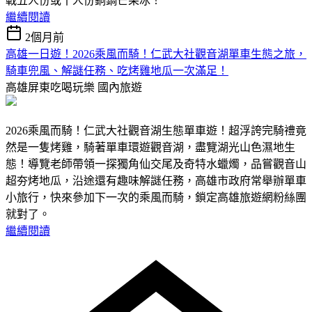
戰五人份或十人份銅鍋芒果冰！
繼續閱讀
2個月前
高雄一日遊！2026乘風而騎！仁武大社觀音湖單車生態之旅，
騎車兜風、解謎任務、吃烤雞地瓜一次滿足！
高雄屏東吃喝玩樂
國內旅遊
2026乘風而騎！仁武大社觀音湖生態單車遊！超浮誇完騎禮竟
然是一隻烤雞，騎著單車環遊觀音湖，盡覽湖光山色濕地生
態！導覽老師帶領一探獨角仙交尾及奇特水蠟燭，品嘗觀音山
超夯烤地瓜，沿途還有趣味解謎任務，高雄市政府常舉辦單車
小旅行，快來參加下一次的乘風而騎，鎖定高雄旅遊網粉絲團
就對了。
繼續閱讀