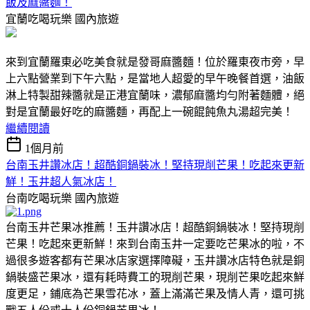
飯及麻醬麵！
宜蘭吃喝玩樂
國內旅遊
來到宜蘭羅東必吃美食就是發哥麻醬麵！位於羅東夜市旁，早
上六點營業到下午六點，是當地人超愛的早午晚餐首選，油飯
淋上特製甜辣醬就是正港宜蘭味，濃郁麻醬均勻附著麵體，絕
對是宜蘭最好吃的麻醬麵，再配上一碗餛飩魚丸湯超完美！
繼續閱讀
1個月前
台南玉井讚冰店！超酷銅鍋裝冰！堅持現削芒果！吃起來更新
鮮！玉井超人氣冰店！
台南吃喝玩樂
國內旅遊
台南玉井芒果冰推薦！玉井讚冰店！超酷銅鍋裝冰！堅持現削
芒果！吃起來更新鮮！來到台南玉井一定要吃芒果冰的啦，不
過很多遊客都有芒果冰店家選擇障礙，玉井讚冰店特色就是銅
鍋裝盛芒果冰，還有耗時費工的現削芒果，現削芒果吃起來鮮
度更足，鋪底為芒果雪花冰，蓋上滿滿芒果及情人青，還可挑