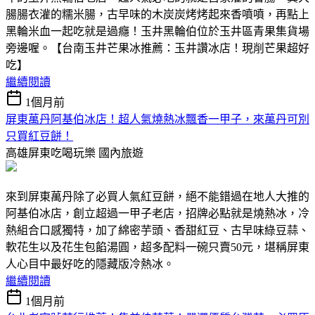
腸腸衣灌的糯米腸，古早味的木炭炭烤烤起來香噴噴，再點上
黑輪米血一起吃就是過癮！玉井黑輪伯位於玉井區青果集貨場
旁邊喔。【台南玉井芒果冰推薦：玉井讚冰店！現削芒果超好
吃】
繼續閱讀
1個月前
屏東萬丹阿基伯冰店！超人氣燒熱冰飄香一甲子，來萬丹可別
只買紅豆餅！
高雄屏東吃喝玩樂
國內旅遊
來到屏東萬丹除了必買人氣紅豆餅，絕不能錯過在地人大推的
阿基伯冰店，創立超過一甲子老店，招牌必點就是燒熱冰，冷
熱組合口感獨特，加了綿密芋頭、香甜紅豆、古早味綠豆蒜、
軟花生以及花生包餡湯圓，超多配料一碗只賣50元，堪稱屏東
人心目中最好吃的隱藏版冷熱冰。
繼續閱讀
1個月前