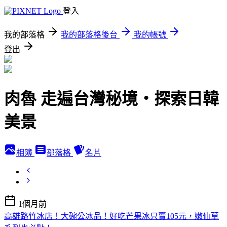
登入
我的部落格
我的部落格後台
我的帳號
登出
肉魯 走遍台灣秘境・探索日韓
美景
相簿
部落格
名片
1個月前
高雄路竹冰店！大碗公冰品！好吃芒果冰只賣105元，嫩仙草