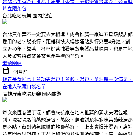
台北老字號茶行推薦！雋美佳茶葉！嚴選優質台灣茶，必買原
片立體茶包！
台北吃喝玩樂
國內旅遊
台北買茶葉不一定要去大稻埕！肉魯推薦一家連五星級飯店都
愛用的老字號茶行，距離科技大樓捷運站步行只要4分鐘，創
立近40年，靠著一杯杯好茶擄獲無數老饕品茶味蕾，也是在地
人及遊客採買茶葉茶包伴手禮的首選。
繼續閱讀
1個月前
恆春美食推薦｜蒸功夫湯包！蒸餃、湯包、蔥油餅一次滿足，
在地人私藏口袋名單
高雄屏東吃喝玩樂
國內旅遊
每次來恆春墾丁玩，都會來這家在地人推薦的蒸功夫湯包報
到，現點現蒸的蒸籠湯包、蒸餃、蔥油餅及料多味美酸辣湯都
是必點，蒸到熱氣騰騰的堆疊蒸籠，一上桌會爆汁燙舌，店裡
冷氣開放很舒適，再配上加蛋的蔥油餅及酸辣湯，這一餐絕對