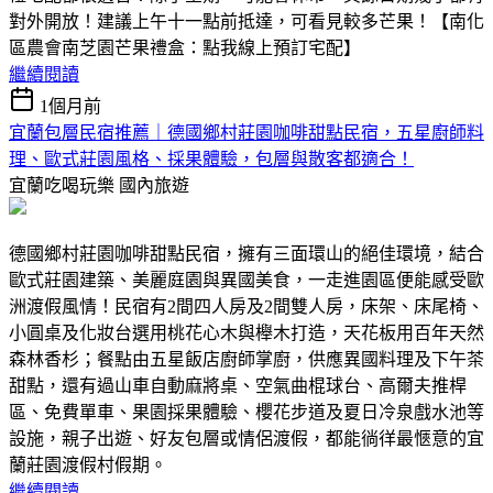
對外開放！建議上午十一點前抵達，可看見較多芒果！【南化
區農會南芝園芒果禮盒：點我線上預訂宅配】
繼續閱讀
1個月前
宜蘭包層民宿推薦｜德國鄉村莊園咖啡甜點民宿，五星廚師料
理、歐式莊園風格、採果體驗，包層與散客都適合！
宜蘭吃喝玩樂
國內旅遊
德國鄉村莊園咖啡甜點民宿，擁有三面環山的絕佳環境，結合
歐式莊園建築、美麗庭園與異國美食，一走進園區便能感受歐
洲渡假風情！民宿有2間四人房及2間雙人房，床架、床尾椅、
小圓桌及化妝台選用桃花心木與櫸木打造，天花板用百年天然
森林香杉；餐點由五星飯店廚師掌廚，供應異國料理及下午茶
甜點，還有過山車自動麻將桌、空氣曲棍球台、高爾夫推桿
區、免費單車、果園採果體驗、櫻花步道及夏日冷泉戲水池等
設施，親子出遊、好友包層或情侶渡假，都能徜徉最愜意的宜
蘭莊園渡假村假期。
繼續閱讀