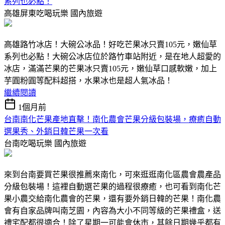
系列也必點！
高雄屏東吃喝玩樂
國內旅遊
高雄路竹冰店！大碗公冰品！好吃芒果冰只賣105元，嫩仙草
系列也必點！大碗公冰店位於路竹車站附近，是在地人超愛的
冰店，滿滿芒果的芒果冰只賣105元，嫩仙草口感軟嫩，加上
芋圓粉圓等配料超搭，水果冰也是超人氣冰品！
繼續閱讀
1個月前
台南南化芒果產地直擊！南化農會芒果分級包裝場，療癒自動
選果秀、外銷日韓芒果一次看
台南吃喝玩樂
國內旅遊
來到台南要買芒果很推薦來南化，可來逛逛南化區農會農產品
分級包裝場！這裡自動選芒果的過程很療癒，也可看到南化芒
果小農交給南化農會的芒果，還有要外銷日韓的芒果！南化農
會有自家品牌叫南芝園，內容為大小不同等級的芒果禮盒，送
禮宅配都很適合！除了星期一可能會休市，其餘日期幾乎都有