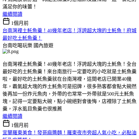
滿足你的味蕾！
繼續閱讀
1個月前
台南灣裡土魠魚羹！40幾年老店！浮誇超大塊的土魠魚！府城
最好吃土魠魚羹！
台南吃喝玩樂
國內旅遊
台南灣裡土魠魚羹！40幾年老店！浮誇超大塊的土魠魚！全台
最好吃的土魠魚羹！來台南旅行一定要吃的小吃就是土魠魚羹
啦，最好吃的土魠魚羹就在台南灣裡，這間老店已開業40幾
年，霸氣超大塊的炸土魠魚可是招牌，很多熟客都會點大碗然
後再加一份炸元魚肉，外帶的也常常一外帶就是500元土魠魚
塊，記得一定要點大碗，點小碗絕對會後悔，店裡除了土魠魚
羹，浮水虱目魚羹也很推薦
繼續閱讀
1個月前
宜蘭羅東美食！發哥麻醬麵！羅東夜市旁超人氣小吃，必點油