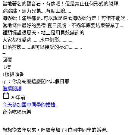
當地著名的觀音石，有像吧！但是禁止任何形式的膜拜..
跳跳跳，馬力兄弟....有點丟臉.....
海蜈蚣！滿地都是..可以說是踏著海蜈蚣行走！可惜不能吃..
當地條件最好的民宿-夏日風情，不過年底要結束營業了....
裡頭擺設很夏天，地上是用貝殼鋪飾的..
大家都很愛跳.......水中倒影............
日落剪影.......還可以接受的夢幻...........
--
回覆
1樓
1樓搶頭香
q1：你為蛇麼這麼閒??非假日耶
繼續閱讀
20年前
今天參加國中同學的婚禮..
台南吃喝玩樂
想想從去年以來，陸續參加了4位國中同學的婚禮..