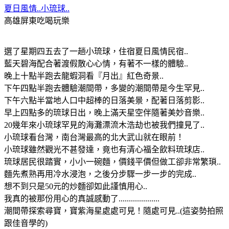
夏日風情..小琉球..
高雄屏東吃喝玩樂
選了星期四五去了一趟小琉球，住宿夏日風情民宿..
藍天碧海配合著渡假散心心情，有著不一樣的體驗..
晚上十點半跑去龍蝦洞看『月出』紅色奇景..
下午四點半跑去體驗潮間帶，多變的潮間帶是今生罕見..
下午六點半當地人口中超棒的日落美景，配著日落剪影..
早上四點多的琉球日出，晚上滿天星空伴隨著美妙音樂..
20幾年來小琉球罕見的海灘漂流木浩劫也被我們撞見了..
小琉球看台灣，南台灣最高的北大武山就在眼前！
小琉球雖然觀光不甚發達，竟也有清心福全飲料琉球店..
琉球居民很踏實，小小一碗麵，價錢平價但做工卻非常繁瑣..
麵先煮熟再用冷水浸泡，之後分步驟一步一步的完成..
想不到只是50元的炒麵卻如此謹慎用心..
我真的被那份用心的真誠感動了....................
潮間帶探索尋寶，寶紫海星處處可見！隨處可見..(這姿勢拍照
跟佳音學的)