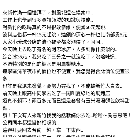
來新竹滿一個禮拜了，對風城還在摸索中..
工作上也學到很多資訊領域的知識與技能..
對新竹的吃喝真的不是很敢恭維，便當60元起跳..
飲料店也都一杯15元起跳，連鎖的清心一杯也比南部貴5元..
人家小琉球分店的清心福全都沒漲價了，呵呵..
今天晚上去吃了有名的阿忠冰店，人多到像什麼似的..
綜合冰35元，我只吃了三分之一就沒吃了，沒啥味道..
不過特別的是他的糖水是用鳳梨糖水..
連學區清華夜市的價位也不便宜，我怎覺得台北價位便宜很
多..
也許是我還未發覺，要努力尋找了，不能被新竹人貴去..
前天晚上跟高中同學去吃了一間叫夏綠地的焗烤店
還真不賴耶！兩百多元而已還是套餐有玉米濃湯麵包飲料甜
點..
讚！下次有人來新竹找我的話就請你去吃..哈哈～夠意思吧！
公司同事都還蠻好相處的..
這禮拜要回去台南一趟，拿一下東西..