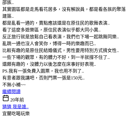
邵族..
其實園區都是走馬看花居多，沒有解說員，都是看各族的聚落
建築..
都是亂看一通的，賣點應該還是在原住民的歌舞表演..
看了這麼多遊樂區，原住民表演似乎都大同小異..
反正旅行就是放鬆自己看表演，我們也下場一起跳舞同樂..
亂跳一通也沒人會笑你，博得一時的樂趣而已..
比較有趣的是原住民結婚儀式，男性要用特別方式揹女性..
一些下場的觀眾，有的體力不好，到一半就撐不住了..
還頗有趣的，沒體力以後怎麼在床事好好表現..
PS.我有一張免費入園票，我也用不到了..
有意者跟我講吧，否則門票一張是150元..
不無小補~~
繼續閱讀
20年前
猜猜 我是誰..
宜蘭吃喝玩樂