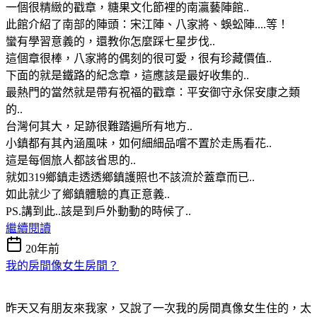
一個很精緻的戳章，糖果文化節裡的南瀛藝陣館..
此館介紹了南部的陣頭：宋江陣、八家將、蜈蚣陣....等！
蠻有學習意義的，還教你怎麼踩七星步伐..
這個章很棒，八家將的偶刻的很可愛，很有珍藏價值..
下面的就是鐵路的紀念章，這應該是最好收集的..
最熱門的當然就是帶有祝福的戳章：平安御守永保安康之類
的..
台灣何其大，足跡很難踏遍所有地方..
小鎮都有其內涵風味，如何細細品嚐不置於走馬看花..
這是每個旅人都該省思的..
就如319鄉鎮走透透鄉鎮護照也不該流於蓋章而已..
如此就少了鄉鎮體驗的真正意義..
PS.講到此..該是到戶外動動的時候了..
繼續閱讀
20年前
我的房間像女生房間？
昨天又有朋友來我家，又說了一次我的房間真像女生住的，太