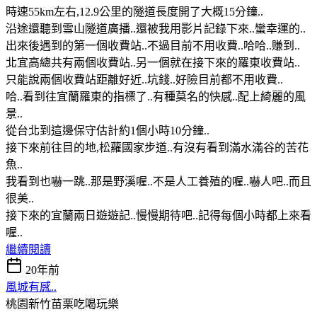
時速55km左右,12.9公里的隧道長度開了大概15分鐘..
沿途還聽到雪山隧道廣播..還被我用影片記錄下來..蠻幸運的..
出來後遇到的第一個收費站..不過目前不用收費..哈哈..賺到..
北宜高總共有兩個收費站..另一個就在接下來的羅東收費站..
只能說兩個收費站距離好近..坑錢..好險目前都不用收費..
哈..看到往宜蘭羅東的指標了..有種莫名的快感..配上綺麗的風
景..
從台北到這邊保守估計約1個小時10分鐘..
接下來前往目的地,松蘿國家步道..有沒有看到滿水滿谷的苦花
魚..
我看到也嚇一跳..那是野溪喔..不是人工養殖的喔..嚇人吧..而且
很美..
接下來的宜蘭兩日遊遊記..慢慢期待吧..記得每個小時都上來看
喔..
繼續閱讀
20年前
風城有感..
桃園新竹苗栗吃喝玩樂