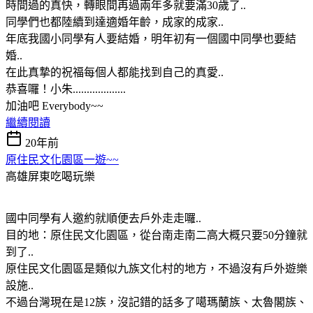
時間過的真快，轉眼間再過兩年多就要滿30歲了..
同學們也都陸續到達適婚年齡，成家的成家..
年底我國小同學有人要結婚，明年初有一個國中同學也要結
婚..
在此真摯的祝福每個人都能找到自己的真愛..
恭喜囉！小朱...................
加油吧 Everybody~~
繼續閱讀
20年前
原住民文化園區一遊~~
高雄屏東吃喝玩樂
國中同學有人邀約就順便去戶外走走囉..
目的地：原住民文化園區，從台南走南二高大概只要50分鐘就
到了..
原住民文化園區是類似九族文化村的地方，不過沒有戶外遊樂
設施..
不過台灣現在是12族，沒記錯的話多了噶瑪蘭族、太魯閣族、