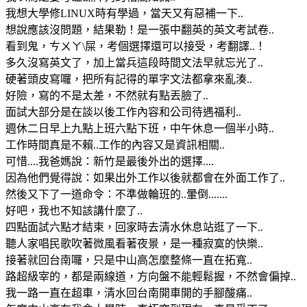
我想大學修LINUX時有學過，當天又有惡補一下..
想說應該沒問題，結果勒！是一張中翻英的英文考試卷..
看到鬼，ㄘㄨㄚ\屎，考個選擇還可以接受，考翻譯..！
多久沒寫英文了，加上當兵這段時間文法早就忘光了..
硬著頭皮寫囉，把所有記得的單字文法都拿來亂湊..
好險，寫的不是太差，不然就有點丟臉了..
面試大部分是在談以後工作內容和公司待遇福利..
週休二日早上九點上班六點下班，中午休息一個半小時..
工作時間真是不賴..工作的內容又是資訊相關..
可惜....我爸媽說：新竹是最後外出的選擇....
因為他們覺得說：如果出外工作以後就都會在外面工作了..
然後又下了一道命令：不準做輪班的..暈倒.......
好吧，我也不知該講什麼了..
四點面試六點才結束，回家時去清水休息站逛了一下..
聽人家唱民歌吹著微風看著夜景，是一種寂寞的快樂..
接著就回台南囉，只是中山高怎麼整條一直在拓寬..
路超級宰的，都是兩線道，方向盤不能輕鬆握，不然會偏掉..
我一路一直在超車，清水回台南開車開的手腳酸痛..