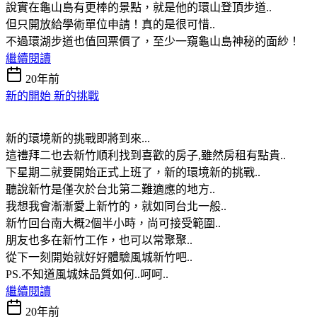
說實在龜山島有更棒的景點，就是他的環山登頂步道..
但只開放給學術單位申請！真的是很可惜..
不過環湖步道也值回票價了，至少一窺龜山島神秘的面紗！
繼續閱讀
20年前
新的開始 新的挑戰
新的環境新的挑戰即將到來...
這禮拜二也去新竹順利找到喜歡的房子,雖然房租有點貴..
下星期二就要開始正式上班了，新的環境新的挑戰..
聽說新竹是僅次於台北第二難適應的地方..
我想我會漸漸愛上新竹的，就如同台北一般..
新竹回台南大概2個半小時，尚可接受範圍..
朋友也多在新竹工作，也可以常聚聚..
從下一刻開始就好好體驗風城新竹吧..
PS.不知道風城妹品質如何..呵呵..
繼續閱讀
20年前