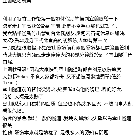
宜蘭吃喝玩樂
利用了新竹工作後第一個週休假期準備到宜蘭放鬆一下....
決定走北宜高速公路到宜蘭,要是不幸塞車那也就認了..
我六點半從新竹出發到台北載朋友,還跑去石碇休息站加油..
大概8點40幾分正式北宜高的初體驗,人總有第一次..
一開始還很順暢,不過雪山隧道前有兩個隧道都在做流量管制..
時速大概只有5km,走走停停大約40幾分鐘終於到了雪山隧道門
口囉..
上圖就是囉!!因為大家快到雪山隧道時都會刻意放慢速度..
大約都50km..畢竟大家都好奇..又不想被開龜速罰單(低於
45km..)
雪山隧道前的替代役男..很經典喔!!看他的嘴巴..嘟的好大..
哈哈..大概是太熱了..
雪山隧道入口獨特的圖騰..但是也不能太多圖案..不然開車人亂
看很危險..
沿途的景色,就是一般的隧道..我朋友還說很失望以為雪山隧道
很美..
挖勒..隧道本來就是這樣了..是很多人的認知有問題..