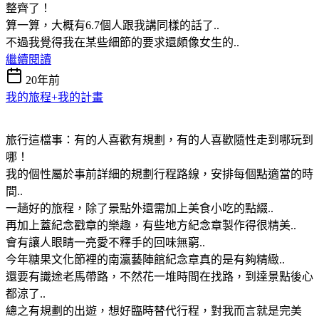
整齊了！
算一算，大概有6.7個人跟我講同樣的話了..
不過我覺得我在某些細節的要求還頗像女生的..
繼續閱讀
20年前
我的旅程+我的計畫
旅行這檔事：有的人喜歡有規劃，有的人喜歡隨性走到哪玩到
哪！
我的個性屬於事前詳細的規劃行程路線，安排每個點適當的時
間..
一趟好的旅程，除了景點外還需加上美食小吃的點綴..
再加上蓋紀念戳章的樂趣，有些地方紀念章製作得很精美..
會有讓人眼睛一亮愛不釋手的回味無窮..
今年糖果文化節裡的南瀛藝陣館紀念章真的是有夠精緻..
還要有識途老馬帶路，不然花一堆時間在找路，到達景點後心
都涼了..
總之有規劃的出遊，想好臨時替代行程，對我而言就是完美