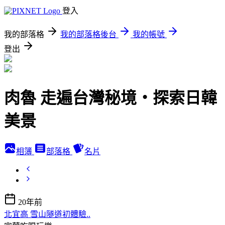
登入
我的部落格
我的部落格後台
我的帳號
登出
肉魯 走遍台灣秘境・探索日韓
美景
相簿
部落格
名片
20年前
北宜高 雪山隧道初體驗..