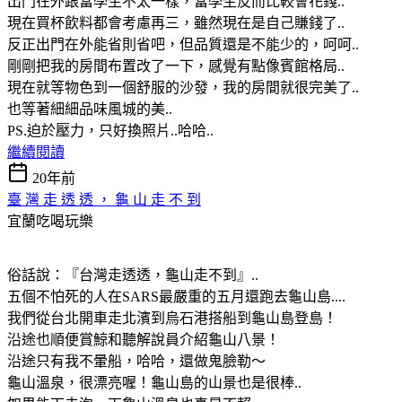
出門在外跟當學生不太一樣，當學生反而比較會花錢..
現在買杯飲料都會考慮再三，雖然現在是自己賺錢了..
反正出門在外能省則省吧，但品質還是不能少的，呵呵..
剛剛把我的房間布置改了一下，感覺有點像賓館格局..
現在就等物色到一個舒服的沙發，我的房間就很完美了..
也等著細細品味風城的美..
PS.迫於壓力，只好換照片..哈哈..
繼續閱讀
20年前
臺 灣 走 透 透 ， 龜 山 走 不 到
宜蘭吃喝玩樂
俗話說：『台灣走透透，龜山走不到』..
五個不怕死的人在SARS最嚴重的五月還跑去龜山島....
我們從台北開車走北濱到烏石港搭船到龜山島登島！
沿途也順便賞鯨和聽解說員介紹龜山八景！
沿途只有我不暈船，哈哈，還做鬼臉勒～
龜山溫泉，很漂亮喔！龜山島的山景也是很棒..