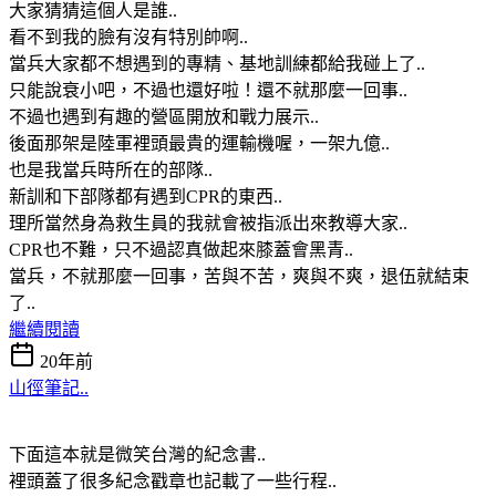
大家猜猜這個人是誰..
看不到我的臉有沒有特別帥啊..
當兵大家都不想遇到的專精、基地訓練都給我碰上了..
只能說衰小吧，不過也還好啦！還不就那麼一回事..
不過也遇到有趣的營區開放和戰力展示..
後面那架是陸軍裡頭最貴的運輸機喔，一架九億..
也是我當兵時所在的部隊..
新訓和下部隊都有遇到CPR的東西..
理所當然身為救生員的我就會被指派出來教導大家..
CPR也不難，只不過認真做起來膝蓋會黑青..
當兵，不就那麼一回事，苦與不苦，爽與不爽，退伍就結束
了..
繼續閱讀
20年前
山徑筆記..
下面這本就是微笑台灣的紀念書..
裡頭蓋了很多紀念戳章也記載了一些行程..