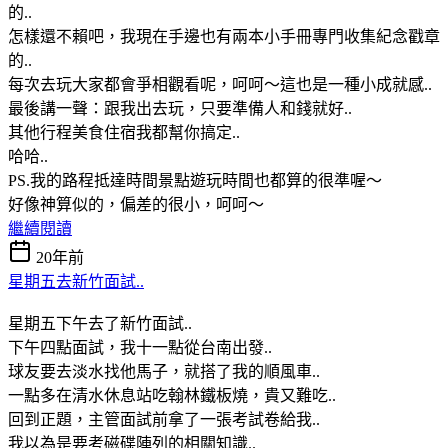
的..
怎樣還不賴吧，我現在手邊也有兩本小手冊專門收集紀念戳章
的..
每次去玩大家都會爭相觀看呢，呵呵～這也是一種小成就感..
最後講一聲：跟我出去玩，只要準備人和錢就好..
其他行程美食住宿我都幫你搞定..
哈哈..
PS.我的路程抵達時間景點遊玩時間也都算的很準喔～
好像神算似的，偏差的很小，呵呵～
繼續閱讀
20年前
星期五去新竹面試..
星期五下午去了新竹面試..
下午四點面試，我十一點從台南出發..
球友要去淡水找他馬子，就搭了我的順風車..
一點多在清水休息站吃翰林鐵板燒，貴又難吃..
回到正題，主管面試前拿了一張考試卷給我..
我以為是要考磁碟陣列的相關知識..