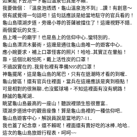
如果能下去泡一下龜山溫泉也真是不賴..
我要做個：『溫泉泡透透，龜山溫泉泡不到』..讚！有創意～
很有感覺得一句話吧！這句話應該是給當地駐守的官兵看的！
龜山島環湖步道，旁邊小尊的菩薩被擋住了！這邊視野不錯..
兩個愛玩的女生..
島上唯一的廟宇！也是島上的信仰中心..蠻特別的..
龜山島漂流木藝術，這邊是通往龜山島唯一的遊客中心..
應小婉要求，補上口罩怪客的照片！哈哈..其實正在暈船！
靠，這個比較怕死，戴上活性炭的口罩！
不過說實在的..我背包裡有準備N95的口罩！
神龜擺尾，這是龜山島的尾巴，只有在退潮時才看的到喔..
龜山營區！還有官兵住裡面，當兵在這邊應該是爽到極點！
可是相對的很無聊..也沒籃球場，不知這裡面有沒有網路！
靜謐的龜尾湖..
眺望龜山島最高的一座山！聽說裡頭生態很豐富..
環湖步道途中的觀音座像！算是龜山島裡的一種信仰吧..
龜山島遊客中心，解說員說是當地的7-11..
我也蓋了紀念章，還不賴呢！裡面還有賣好吃的冰棒..哈哈..
這次的龜山島旅遊行程表，呵呵~~