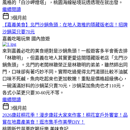
風格的「白沙岬燈塔」，桃園海線秘境玩透透現在就出發。
繼續閱讀
3個月前
【嘉義美食】北門沙鍋魚頭：在地人激推的隱藏版老店！招牌
沙鍋菜只要70元
嘉義吃喝玩樂
國內旅遊
來到嘉義必吃的美食絕對是沙鍋魚頭！一般遊客多半會衝去排
「林聰明」，但嘉義在地人其實更愛這間隱藏版老店「北門沙
鍋魚頭」。北門的老闆林聰榮正是林聰明的弟弟，雖然師出同
門，口味卻有著巧妙不同。實際吃過覺得北門湯頭比較不油膩
口味不死鹹，魚肉吃起來也更加軟嫩！重點是價格超級佛心，
一碗滿滿好料的沙鍋菜只賣70元，沙鍋菜加魚肉也才110元，
各式小菜更只要30-60元不等。
繼續閱讀
3個月前
2026康莊桐花季！漫步康莊大家來作客！桐花宴戶外饗宴！品
嘗在地農產美食！逛市集手作美學DIY！
桃園新竹苗栗吃喝玩樂
美味食記