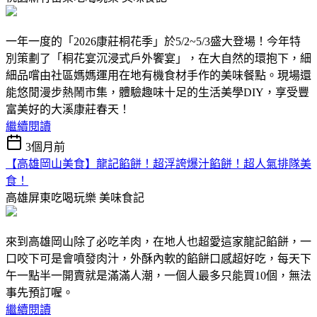
一年一度的「2026康莊桐花季」於5/2~5/3盛大登場！今年特
別策劃了「桐花宴沉浸式戶外饗宴」，在大自然的環抱下，細
細品嚐由社區媽媽運用在地有機食材手作的美味餐點。現場還
能悠閒漫步熱鬧市集，體驗趣味十足的生活美學DIY，享受豐
富美好的大溪康莊春天！
繼續閱讀
3個月前
【高雄岡山美食】龍記餡餅！超浮誇爆汁餡餅！超人氣排隊美
食！
高雄屏東吃喝玩樂
美味食記
來到高雄岡山除了必吃羊肉，在地人也超愛這家龍記餡餅，一
口咬下可是會噴發肉汁，外酥內軟的餡餅口感超好吃，每天下
午一點半一開賣就是滿滿人潮，一個人最多只能買10個，無法
事先預訂喔。
繼續閱讀