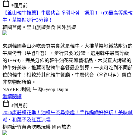
3個月前
【釜山韓牛推薦】牛層侤音 우겹다짐！選用 1++(9)最高等級韓
牛，草梁站步行3分鐘！
韓國首爾。釜山旅遊美食
國外旅遊
來到韓國釜山必吃最夯美食就是韓牛，大推草梁地鐵站附近的
牛層侤音（우겹다짐），步行只要3分鐘，選用韓牛最高等級
的1++(9)，完美分佈的韓牛油花宛如藝術品，木炭直火烤過的
韓牛好美味，推薦可點韓牛套餐最為划算，一次可吃到不同部
位的韓牛！相較於其他韓牛餐廳，牛層侤音（우겹다짐）價位
非常物超所值。
NAVER 地图] 牛肉Gyeop Dajim
繼續閱讀
3個月前
2026康莊桐花季！油桐午茶尋樂趣！手作編織好好玩！美味鹹
派、和菓子及紅豆涼糕！
桃園新竹苗栗吃喝玩樂
國內旅遊