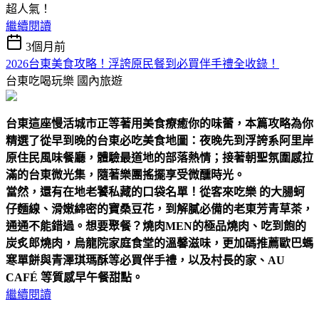
超人氣！
繼續閱讀
3個月前
2026台東美食攻略！浮誇原民餐到必買伴手禮全收錄！
台東吃喝玩樂
國內旅遊
台東這座慢活城市正等著用美食療癒你的味蕾，本篇攻略為你
精選了從早到晚的台東必吃美食地圖：夜晚先到浮誇系阿里岸
原住民風味餐廳，體驗最道地的部落熱情；接著朝聖氛圍感拉
滿的台東微光集，隨著樂團搖擺享受微醺時光。
當然，還有在地老饕私藏的口袋名單！從客來吃樂 的大腸蚵
仔麵線、滑嫩綿密的寶桑豆花，到解膩必備的老東芳青草茶，
通通不能錯過。想要聚餐？燒肉MEN的極品燒肉、吃到飽的
炭炙郎燒肉，烏龍院家庭食堂的溫馨滋味，更加碼推薦歐巴螞
寒單餅與青澤琪瑪酥等必買伴手禮，以及村長的家、AU
CAFÉ 等質感早午餐甜點。
繼續閱讀