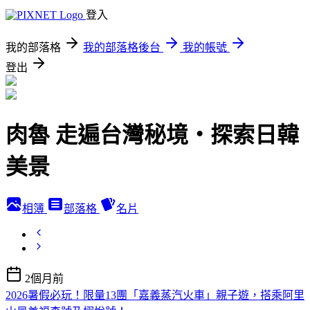
登入
我的部落格
我的部落格後台
我的帳號
登出
肉魯 走遍台灣秘境・探索日韓
美景
相簿
部落格
名片
2個月前
2026暑假必玩！限量13團「嘉義蒸汽火車」親子遊，搭乘阿里