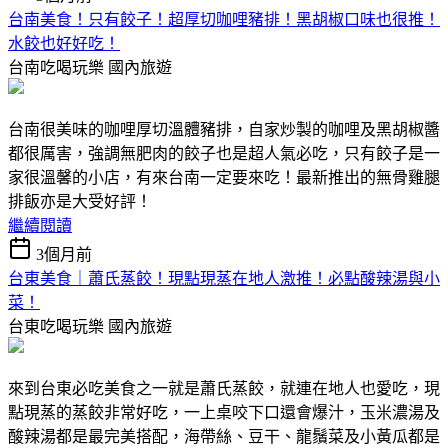
台南美食！只有餃子！超厚切咖哩豬排！黑胡椒口味也很推！
水餃也好好吃！
台南吃喝玩樂
國內旅遊
台南很美味的咖哩厚切溫體豬排，自家炒製的咖哩及黑胡椒醬
都很厲害，強調無肥肉的餃子也是超人氣必吃，只有餃子是一
家很溫馨的小店，有來台南一定要來吃！最新推出的無骨雞腿
排飯亦是大受好評！
繼續閱讀
3個月前
台東美食｜蕭氏蒸餃！現點現蒸在地人激推！必點酸辣湯與小
菜！
台東吃喝玩樂
國內旅遊
來到台東必吃美食之一就是蕭氏蒸餃，就連在地人也愛吃，現
點現蒸的蒸餃非常好吃，一上桌咬下口還會爆汁，玉米濃湯及
酸辣湯都是最完美搭配，海帶絲、豆干、龍鬚菜及小黃瓜都是