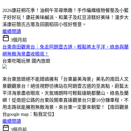
2026康莊桐花季！油桐午茶尋樂趣！手作編織植物餐墊及小籃
子好好玩！康莊美味鹹派、和菓子及紅豆涼糕好美味！漫步大
溪康莊簡氏古厝及田園稻田小徑好愜意。
繼續閱讀
3個月前
台東南田觀景台｜免走阿朗壹古道，輕鬆將太平洋、綠島與蘭
嶼無敵海景盡收眼底！
台東吃喝玩樂
國內旅遊
來台東旅遊絕不能錯過擁有「台東最美海景」美名的南田人文
景觀觀景台！絕佳視野彷彿站在阿朗壹古道的至高點，蔚藍太
平洋海景盡收眼底，天氣晴朗時可輕鬆遠眺都蘭山、綠島及蘭
嶼！從南迴公路的台東段開車直達觀景台只要10分鐘車程，不
用走路就能擁抱無敵海景，來台東一定要來朝聖！【南田觀景
台google map：點我定位】
繼續閱讀
3個月前