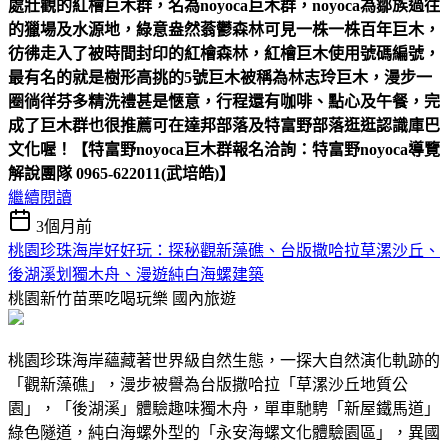
處壯觀的紅檜巨木群，名為noyoca巨木群，noyoca為鄒族過往
的獵場及水源地，綠意盎然蓊鬱森林可見一株一株百年巨木，
彷彿走入了被時間封印的紅檜森林，紅檜巨木使用號碼編號，
最有名的就是樹形高挑的5號巨木被稱為林志玲巨木，漫步一
圈徜徉芬多精洗禮甚是愜意，行程還有咖啡、點心及午餐，完
成了巨木群也很推薦可在達邦部落及特富野部落逛逛認識庫巴
文化喔！【特富野noyoca巨木群報名洽詢：特富野noyoca導覽
解說團隊 0965-622011(武培皓)】
繼續閱讀
3個月前
桃園珍珠海岸好好玩：探秘觀新藻礁、台版撒哈拉草漯沙丘、
後湖溪划獨木舟、漫遊純白海螺建築
桃園新竹苗栗吃喝玩樂
國內旅遊
桃園珍珠海岸蘊藏著世界級自然生態，一探大自然演化軌跡的
「觀新藻礁」，漫步被譽為台版撒哈拉「草漯沙丘地質公
園」，「後湖溪」體驗趣味獨木舟，單車馳騁「新屋鐵馬道」
綠色隧道，純白海螺外型的「永安海螺文化體驗園區」，異國