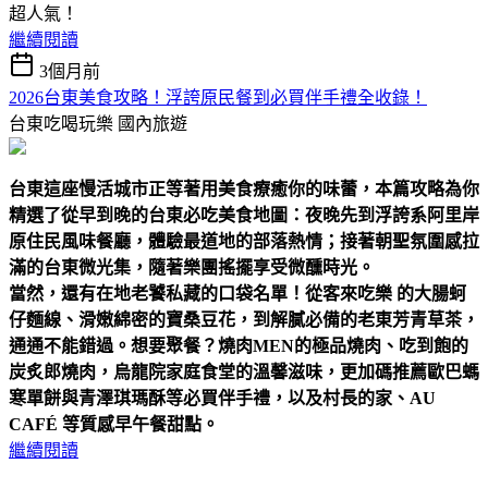
超人氣！
繼續閱讀
3個月前
2026台東美食攻略！浮誇原民餐到必買伴手禮全收錄！
台東吃喝玩樂
國內旅遊
台東這座慢活城市正等著用美食療癒你的味蕾，本篇攻略為你
精選了從早到晚的台東必吃美食地圖：夜晚先到浮誇系阿里岸
原住民風味餐廳，體驗最道地的部落熱情；接著朝聖氛圍感拉
滿的台東微光集，隨著樂團搖擺享受微醺時光。
當然，還有在地老饕私藏的口袋名單！從客來吃樂 的大腸蚵
仔麵線、滑嫩綿密的寶桑豆花，到解膩必備的老東芳青草茶，
通通不能錯過。想要聚餐？燒肉MEN的極品燒肉、吃到飽的
炭炙郎燒肉，烏龍院家庭食堂的溫馨滋味，更加碼推薦歐巴螞
寒單餅與青澤琪瑪酥等必買伴手禮，以及村長的家、AU
CAFÉ 等質感早午餐甜點。
繼續閱讀