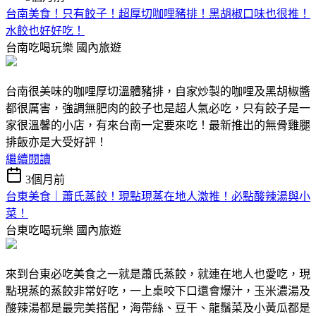
台南美食！只有餃子！超厚切咖哩豬排！黑胡椒口味也很推！
水餃也好好吃！
台南吃喝玩樂
國內旅遊
台南很美味的咖哩厚切溫體豬排，自家炒製的咖哩及黑胡椒醬
都很厲害，強調無肥肉的餃子也是超人氣必吃，只有餃子是一
家很溫馨的小店，有來台南一定要來吃！最新推出的無骨雞腿
排飯亦是大受好評！
繼續閱讀
3個月前
台東美食｜蕭氏蒸餃！現點現蒸在地人激推！必點酸辣湯與小
菜！
台東吃喝玩樂
國內旅遊
來到台東必吃美食之一就是蕭氏蒸餃，就連在地人也愛吃，現
點現蒸的蒸餃非常好吃，一上桌咬下口還會爆汁，玉米濃湯及
酸辣湯都是最完美搭配，海帶絲、豆干、龍鬚菜及小黃瓜都是