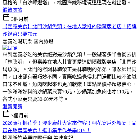
風格的「白沙岬燈塔」，桃園海線秘境玩透透現在就出發。
繼續閱讀
3個月前
【嘉義美食】北門沙鍋魚頭：在地人激推的隱藏版老店！招牌
沙鍋菜只要70元
嘉義吃喝玩樂
國內旅遊
來到嘉義必吃的美食絕對是沙鍋魚頭！一般遊客多半會衝去排
「林聰明」，但嘉義在地人其實更愛這間隱藏版老店「北門沙
鍋魚頭」。北門的老闆林聰榮正是林聰明的弟弟，雖然師出同
門，口味卻有著巧妙不同。實際吃過覺得北門湯頭比較不油膩
口味不死鹹，魚肉吃起來也更加軟嫩！重點是價格超級佛心，
一碗滿滿好料的沙鍋菜只賣70元，沙鍋菜加魚肉也才110元，
各式小菜更只要30-60元不等。
繼續閱讀
3個月前
2026康莊桐花季！漫步康莊大家來作客！桐花宴戶外饗宴！品
嘗在地農產美食！逛市集手作美學DIY！
桃園新竹苗栗吃喝玩樂
美味食記