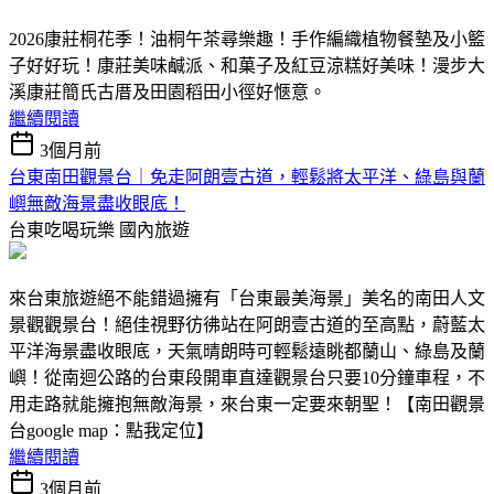
2026康莊桐花季！油桐午茶尋樂趣！手作編織植物餐墊及小籃
子好好玩！康莊美味鹹派、和菓子及紅豆涼糕好美味！漫步大
溪康莊簡氏古厝及田園稻田小徑好愜意。
繼續閱讀
3個月前
台東南田觀景台｜免走阿朗壹古道，輕鬆將太平洋、綠島與蘭
嶼無敵海景盡收眼底！
台東吃喝玩樂
國內旅遊
來台東旅遊絕不能錯過擁有「台東最美海景」美名的南田人文
景觀觀景台！絕佳視野彷彿站在阿朗壹古道的至高點，蔚藍太
平洋海景盡收眼底，天氣晴朗時可輕鬆遠眺都蘭山、綠島及蘭
嶼！從南迴公路的台東段開車直達觀景台只要10分鐘車程，不
用走路就能擁抱無敵海景，來台東一定要來朝聖！【南田觀景
台google map：點我定位】
繼續閱讀
3個月前