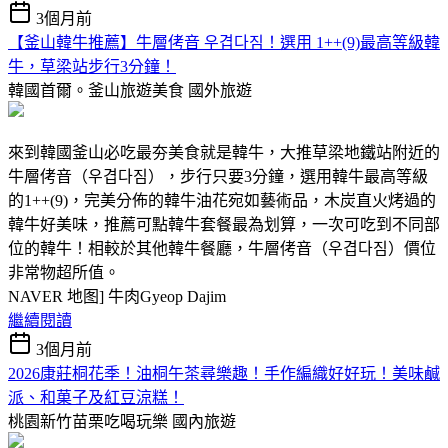
3個月前
【釜山韓牛推薦】牛層侤音 우겹다짐！選用 1++(9)最高等級韓
牛，草梁站步行3分鐘！
韓國首爾。釜山旅遊美食
國外旅遊
來到韓國釜山必吃最夯美食就是韓牛，大推草梁地鐵站附近的
牛層侤音（우겹다짐），步行只要3分鐘，選用韓牛最高等級
的1++(9)，完美分佈的韓牛油花宛如藝術品，木炭直火烤過的
韓牛好美味，推薦可點韓牛套餐最為划算，一次可吃到不同部
位的韓牛！相較於其他韓牛餐廳，牛層侤音（우겹다짐）價位
非常物超所值。
NAVER 地图] 牛肉Gyeop Dajim
繼續閱讀
3個月前
2026康莊桐花季！油桐午茶尋樂趣！手作編織好好玩！美味鹹
派、和菓子及紅豆涼糕！
桃園新竹苗栗吃喝玩樂
國內旅遊