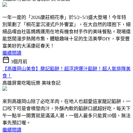
一年一度的「2026康莊桐花季」於5/2~5/3盛大登場！今年特
別策劃了「桐花宴沉浸式戶外饗宴」，在大自然的環抱下，細
細品嚐由社區媽媽運用在地有機食材手作的美味餐點。現場還
能悠閒漫步熱鬧市集，體驗趣味十足的生活美學DIY，享受豐
富美好的大溪康莊春天！
繼續閱讀
3個月前
【高雄岡山美食】龍記餡餅！超浮誇爆汁餡餅！超人氣排隊美
食！
高雄屏東吃喝玩樂
美味食記
來到高雄岡山除了必吃羊肉，在地人也超愛這家龍記餡餅，一
口咬下可是會噴發肉汁，外酥內軟的餡餅口感超好吃，每天下
午一點半一開賣就是滿滿人潮，一個人最多只能買10個，無法
事先預訂喔。
繼續閱讀