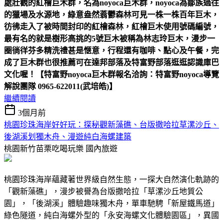
處壯觀的紅檜巨木群，名為noyoca巨木群，noyoca為鄒族過往
的獵場及水源地，綠意盎然蓊鬱森林可見一株一株百年巨木，
彷彿走入了被時間封印的紅檜森林，紅檜巨木使用號碼編號，
最有名的就是樹形高挑的5號巨木被稱為林志玲巨木，漫步一
圈徜徉芬多精洗禮甚是愜意，行程還有咖啡、點心及午餐，完
成了巨木群也很推薦可在達邦部落及特富野部落逛逛認識庫巴
文化喔！【特富野noyoca巨木群報名洽詢：特富野noyoca導覽
解說團隊 0965-622011(武培皓)】
繼續閱讀
3個月前
桃園珍珠海岸好好玩：探秘觀新藻礁、台版撒哈拉草漯沙丘、
後湖溪划獨木舟、漫遊純白海螺建築
桃園新竹苗栗吃喝玩樂
國內旅遊
桃園珍珠海岸蘊藏著世界級自然生態，一探大自然演化軌跡的
「觀新藻礁」，漫步被譽為台版撒哈拉「草漯沙丘地質公
園」，「後湖溪」體驗趣味獨木舟，單車馳騁「新屋鐵馬道」
綠色隧道，純白海螺外型的「永安海螺文化體驗園區」，異國