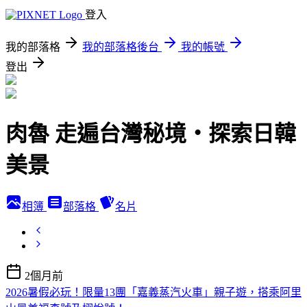
登入
我的部落格
我的部落格後台
我的帳號
登出
肉魯 走遍台灣秘境・探索日韓
美景
相簿
部落格
名片
2個月前
2026暑假必玩！限量13團「嘉義蒸汽火車」親子遊，搭乘阿里