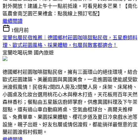
對外開放！建議上午十一點前抵達，可看見較多芒果！【南化
區農會南芝園芒果禮盒：點我線上預訂宅配】
繼續閱讀
1個月前
宜蘭包層民宿推薦｜德國鄉村莊園咖啡甜點民宿，五星廚師料
理、歐式莊園風格、採果體驗，包層與散客都適合！
宜蘭吃喝玩樂
國內旅遊
德國鄉村莊園咖啡甜點民宿，擁有三面環山的絕佳環境，結合
歐式莊園建築、美麗庭園與異國美食，一走進園區便能感受歐
洲渡假風情！民宿有2間四人房及2間雙人房，床架、床尾椅、
小圓桌及化妝台選用桃花心木與櫸木打造，天花板用百年天然
森林香杉；餐點由五星飯店廚師掌廚，供應異國料理及下午茶
甜點，還有過山車自動麻將桌、空氣曲棍球台、高爾夫推桿
區、免費單車、果園採果體驗、櫻花步道及夏日冷泉戲水池等
設施，親子出遊、好友包層或情侶渡假，都能徜徉最愜意的宜
蘭莊園渡假村假期。
繼續閱讀