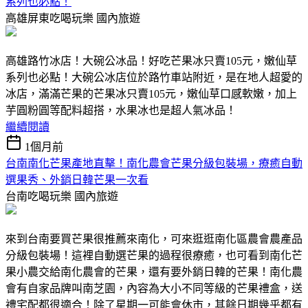
系列也必點！
高雄屏東吃喝玩樂
國內旅遊
高雄路竹冰店！大碗公冰品！好吃芒果冰只賣105元，嫩仙草
系列也必點！大碗公冰店位於路竹車站附近，是在地人超愛的
冰店，滿滿芒果的芒果冰只賣105元，嫩仙草口感軟嫩，加上
芋圓粉圓等配料超搭，水果冰也是超人氣冰品！
繼續閱讀
1個月前
台南南化芒果產地直擊！南化農會芒果分級包裝場，療癒自動
選果秀、外銷日韓芒果一次看
台南吃喝玩樂
國內旅遊
來到台南要買芒果很推薦來南化，可來逛逛南化區農會農產品
分級包裝場！這裡自動選芒果的過程很療癒，也可看到南化芒
果小農交給南化農會的芒果，還有要外銷日韓的芒果！南化農
會有自家品牌叫南芝園，內容為大小不同等級的芒果禮盒，送
禮宅配都很適合！除了星期一可能會休市，其餘日期幾乎都有