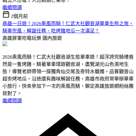
戰五人份或十人份銅鍋芒果冰！
繼續閱讀
2個月前
高雄一日遊！2026乘風而騎！仁武大社觀音湖單車生態之旅，
騎車兜風、解謎任務、吃烤雞地瓜一次滿足！
高雄屏東吃喝玩樂
國內旅遊
2026乘風而騎！仁武大社觀音湖生態單車遊！超浮誇完騎禮竟
然是一隻烤雞，騎著單車環遊觀音湖，盡覽湖光山色濕地生
態！導覽老師帶領一探獨角仙交尾及奇特水蠟燭，品嘗觀音山
超夯烤地瓜，沿途還有趣味解謎任務，高雄市政府常舉辦單車
小旅行，快來參加下一次的乘風而騎，鎖定高雄旅遊網粉絲團
就對了。
繼續閱讀