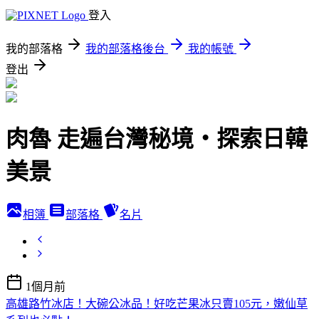
登入
我的部落格
我的部落格後台
我的帳號
登出
肉魯 走遍台灣秘境・探索日韓
美景
相簿
部落格
名片
1個月前
高雄路竹冰店！大碗公冰品！好吃芒果冰只賣105元，嫩仙草