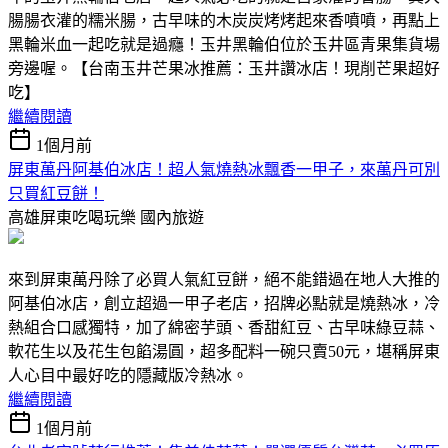
腸腸衣灌的糯米腸，古早味的木炭炭烤烤起來香噴噴，再點上
黑輪米血一起吃就是過癮！玉井黑輪伯位於玉井區青果集貨場
旁邊喔。【台南玉井芒果冰推薦：玉井讚冰店！現削芒果超好
吃】
繼續閱讀
1個月前
屏東萬丹阿基伯冰店！超人氣燒熱冰飄香一甲子，來萬丹可別
只買紅豆餅！
高雄屏東吃喝玩樂
國內旅遊
來到屏東萬丹除了必買人氣紅豆餅，絕不能錯過在地人大推的
阿基伯冰店，創立超過一甲子老店，招牌必點就是燒熱冰，冷
熱組合口感獨特，加了綿密芋頭、香甜紅豆、古早味綠豆蒜、
軟花生以及花生包餡湯圓，超多配料一碗只賣50元，堪稱屏東
人心目中最好吃的隱藏版冷熱冰。
繼續閱讀
1個月前