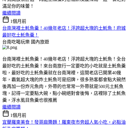
滿足你的味蕾！
繼續閱讀
1個月前
台南灣裡土魠魚羹！40幾年老店！浮誇超大塊的土魠魚！府城
最好吃土魠魚羹！
台南吃喝玩樂
國內旅遊
台南灣裡土魠魚羹！40幾年老店！浮誇超大塊的土魠魚！全台
最好吃的土魠魚羹！來台南旅行一定要吃的小吃就是土魠魚羹
啦，最好吃的土魠魚羹就在台南灣裡，這間老店已開業40幾
年，霸氣超大塊的炸土魠魚可是招牌，很多熟客都會點大碗然
後再加一份炸元魚肉，外帶的也常常一外帶就是500元土魠魚
塊，記得一定要點大碗，點小碗絕對會後悔，店裡除了土魠魚
羹，浮水虱目魚羹也很推薦
繼續閱讀
1個月前
宜蘭羅東美食！發哥麻醬麵！羅東夜市旁超人氣小吃，必點油