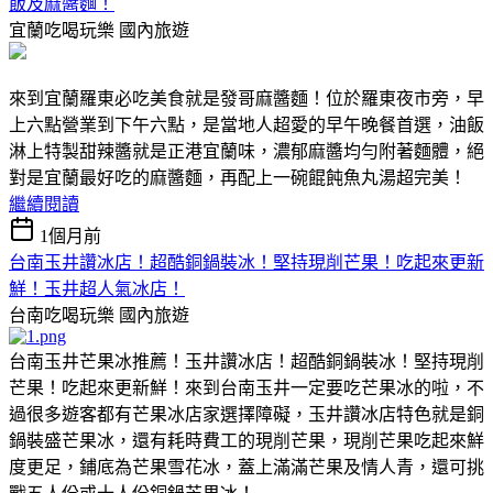
飯及麻醬麵！
宜蘭吃喝玩樂
國內旅遊
來到宜蘭羅東必吃美食就是發哥麻醬麵！位於羅東夜市旁，早
上六點營業到下午六點，是當地人超愛的早午晚餐首選，油飯
淋上特製甜辣醬就是正港宜蘭味，濃郁麻醬均勻附著麵體，絕
對是宜蘭最好吃的麻醬麵，再配上一碗餛飩魚丸湯超完美！
繼續閱讀
1個月前
台南玉井讚冰店！超酷銅鍋裝冰！堅持現削芒果！吃起來更新
鮮！玉井超人氣冰店！
台南吃喝玩樂
國內旅遊
台南玉井芒果冰推薦！玉井讚冰店！超酷銅鍋裝冰！堅持現削
芒果！吃起來更新鮮！來到台南玉井一定要吃芒果冰的啦，不
過很多遊客都有芒果冰店家選擇障礙，玉井讚冰店特色就是銅
鍋裝盛芒果冰，還有耗時費工的現削芒果，現削芒果吃起來鮮
度更足，鋪底為芒果雪花冰，蓋上滿滿芒果及情人青，還可挑