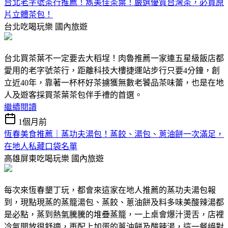
台北老字號茶行推薦！雋美佳茶葉！嚴選優質台灣茶，必買原
片立體茶包！
台北吃喝玩樂
國內旅遊
台北買茶葉不一定要去大稻埕！肉魯推薦一家連五星級飯店都
愛用的老字號茶行，距離科技大樓捷運站步行只要4分鐘，創
立近40年，靠著一杯杯好茶擄獲無數老饕品茶味蕾，也是在地
人及遊客採買茶葉茶包伴手禮的首選。
繼續閱讀
1個月前
恆春美食推薦｜蒸功夫湯包！蒸餃、湯包、蔥油餅一次滿足，
在地人私藏口袋名單
高雄屏東吃喝玩樂
國內旅遊
每次來恆春墾丁玩，都會來這家在地人推薦的蒸功夫湯包報
到，現點現蒸的蒸籠湯包、蒸餃、蔥油餅及料多味美酸辣湯都
是必點，蒸到熱氣騰騰的堆疊蒸籠，一上桌會爆汁燙舌，店裡
冷氣開放很舒適，再配上加蛋的蔥油餅及酸辣湯，這一餐絕對