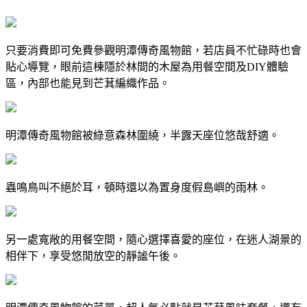
只要消費即可免費參觀明潭傳奇風物館，若店員不忙碌時也會
貼心導覽，眼前這棟隱於林間的木屋為用餐空間及DIY體驗
區，內部也能見到芒萁編織作品。
明潭傳奇風物館被綠意森林圍繞，半露天座位悠哉舒適。
蟲鳴鳥叫不絕於耳，頓時還以為置身度假島嶼的雨林。
另一處寬敞的用餐空間，隨心選擇喜愛的座位，在迷人湖景的
相伴下，享受悠閒放空的靜謐午後。