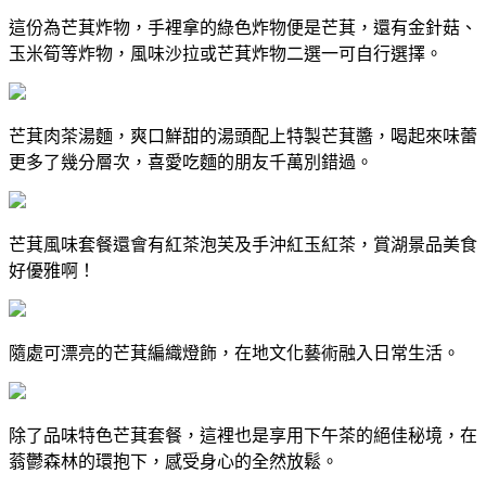
這份為芒萁炸物，手裡拿的綠色炸物便是芒萁，還有金針菇、
玉米筍等炸物，風味沙拉或芒萁炸物二選一可自行選擇。
芒萁肉茶湯麵，爽口鮮甜的湯頭配上特製芒萁醬，喝起來味蕾
更多了幾分層次，喜愛吃麵的朋友千萬別錯過。
芒萁風味套餐還會有紅茶泡芙及手沖紅玉紅茶，賞湖景品美食
好優雅啊！
隨處可漂亮的芒萁編織燈飾，在地文化藝術融入日常生活。
除了品味特色芒萁套餐，這裡也是享用下午茶的絕佳秘境，在
蓊鬱森林的環抱下，感受身心的全然放鬆。