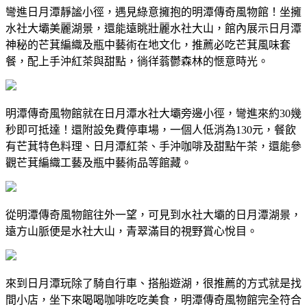
彎進日月潭靜謐小徑，遇見綠意擁抱的明潭傳奇風物館！坐擁
水社大壩美麗湖景，還能遠眺壯麗水社大山，館內展示日月潭
神秘的芒萁編織及瓶中藝術在地文化，推薦必吃芒萁風味套
餐，配上手沖紅茶與甜點，徜徉蓊鬱森林的愜意時光。
明潭傳奇風物館就在日月潭水社大壩旁邊小徑，彎進來約30幾
秒即可抵達！還附設免費停車場，一個人低消為130元，餐飲
有芒萁特色料理、日月潭紅茶、手沖咖啡及甜點午茶，還能參
觀芒萁編織工藝及瓶中藝術品等館藏。
從明潭傳奇風物館往外一望，可見到水社大壩的日月潭湖景，
遠方山脈便是水社大山，青翠滿目的視野賞心悅目。
來到日月潭玩除了騎自行車、搭船遊湖，很推薦的方式就是找
間小店，坐下來喝喝咖啡吃吃美食，明潭傳奇風物館完全符合