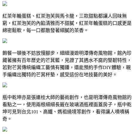
紅茶年輪蛋糕、紅茶泡芙與馬卡龍，三款甜點都讓人回味無
窮，紅茶泡芙的內餡清雅而不甜膩，紅茶年輪蛋糕的口感更是
綿密鬆軟，每一口都散發著細膩的茶香。
飽餐一頓後不妨放慢腳步，細細漫遊明潭傳奇風物館，館內珍
藏著擁有百年歷史的芒萁籃，見證了其遇水不腐的堅韌特性，
若對芒萁傳統編織工藝情有獨鍾，還能預約手作DIY體驗，親
手編織出獨特的芒萁杯墊，感受這份在地技藝的美好。
瓶中乾坤亦是張連桂大師的藝術創作，也是明潭傳奇風物館的
看點之一，使用兩根細細長籤在玻璃酒瓶裡面蓋房子，瓶中乾
坤可見到台北101、高鐵、媽祖繞境等創作，看得讓人嘖嘖稱
奇。