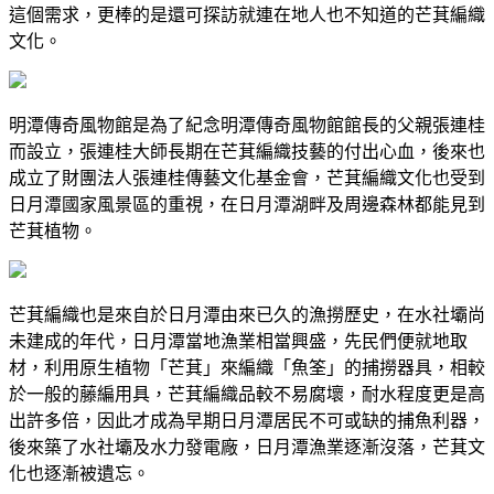
這個需求，更棒的是還可探訪就連在地人也不知道的芒萁編織
文化。
明潭傳奇風物館是為了紀念明潭傳奇風物館館長的父親張連桂
而設立，張連桂大師長期在芒萁編織技藝的付出心血，後來也
成立了財團法人張連桂傳藝文化基金會，芒萁編織文化也受到
日月潭國家風景區的重視，在日月潭湖畔及周邊森林都能見到
芒萁植物。
芒萁編織也是來自於日月潭由來已久的漁撈歷史，在水社壩尚
未建成的年代，日月潭當地漁業相當興盛，先民們便就地取
材，利用原生植物「芒萁」來編織「魚筌」的捕撈器具，相較
於一般的藤編用具，芒萁編織品較不易腐壞，耐水程度更是高
出許多倍，因此才成為早期日月潭居民不可或缺的捕魚利器，
後來築了水社壩及水力發電廠，日月潭漁業逐漸沒落，芒萁文
化也逐漸被遺忘。