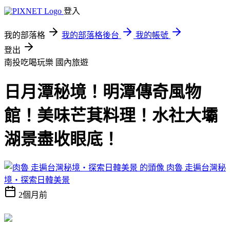
登入
我的部落格
我的部落格後台
我的帳號
登出
南投吃喝玩樂
國內旅遊
日月潭秘境！明潭傳奇風物
館！美味芒萁料理！水社大壩
湖景盡收眼底！
肉魯 走遍台灣秘
境・探索日韓美景
2個月前