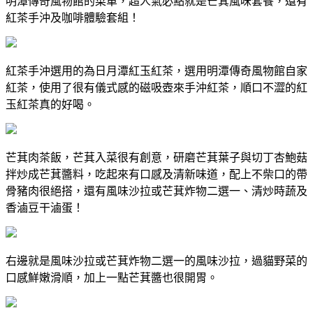
明潭傳奇風物館的菜單，超人氣必點就是芒萁風味套餐，還有
紅茶手沖及咖啡體驗套組！
紅茶手沖選用的為日月潭紅玉紅茶，選用明潭傳奇風物館自家
紅茶，使用了很有儀式感的磁吸壺來手沖紅茶，順口不澀的紅
玉紅茶真的好喝。
芒萁肉茶飯，芒萁入菜很有創意，研磨芒萁葉子與切丁杏鮑菇
拌炒成芒萁醬料，吃起來有口感及清新味道，配上不柴口的帶
骨豬肉很絕搭，還有風味沙拉或芒萁炸物二選一、清炒時蔬及
香滷豆干滷蛋！
右邊就是風味沙拉或芒萁炸物二選一的風味沙拉，過貓野菜的
口感鮮嫩滑順，加上一點芒萁醬也很開胃。