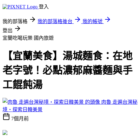
登入
我的部落格
我的部落格後台
我的帳號
登出
宜蘭吃喝玩樂
國內旅遊
【宜蘭美食】湯城麵食：在地
老字號！必點濃郁麻醬麵與手
工餛飩湯
肉魯 走遍台灣秘
境・探索日韓美景
7個月前