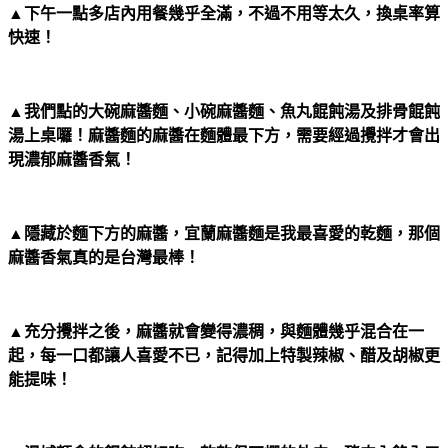
▲下午一點多店內用餐幾乎全滿，不過不用等太久，換桌率算
快速！
▲我們點的大碗麻醬麵、小碗麻醬麵、魚丸餛飩湯及排骨餛飩
湯上桌囉！麻醬麵的麻醬在麵體最下方，需要經過攪拌才會出
現濃郁麻醬香氣！
▲隱藏於麵下方的麻醬，宜蘭麻醬麵是我最喜愛的乾麵，那個
麻醬香氣真的是台灣最棒！
▲充分攪拌之後，麻醬就會變得濃稠，與麵體幾乎混合在一
起，每一口都讓人喜愛不已，記得加上特製辣椒、醋及胡椒更
能提味！