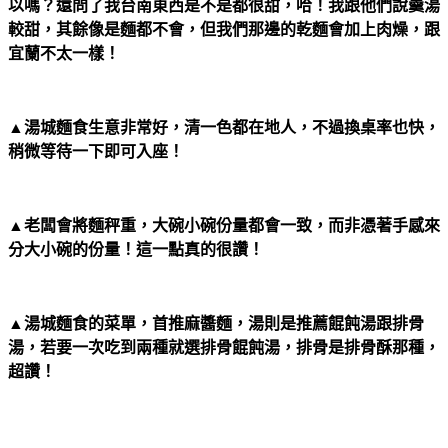
以嗎？還問了我台南東西是不是都很甜，哈！我跟他們說羹湯
較甜，其餘像是麵都不會，但我們那邊的乾麵會加上肉燥，跟
宜蘭不太一樣！
▲湯城麵食生意非常好，清一色都在地人，不過換桌率也快，
稍微等待一下即可入座！
▲老闆會將麵秤重，大碗小碗份量都會一致，而非憑著手感來
分大小碗的份量！這一點真的很讚！
▲湯城麵食的菜單，首推麻醬麵，湯則是推薦餛飩湯跟排骨
湯，若要一次吃到兩種就選排骨餛飩湯，排骨是排骨酥那種，
超讚！