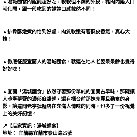
▲湯城麵食的餛飩超好吃，軟軟但不爛的外皮，豬肉內餡入口
就化開，跟一般吃到的餛飩口感截然不同！
▲排骨酥燉煮的恰到好處，肉質軟嫩有著酥皮香氣，真心大
推！
▲徹底征服宜蘭人的湯城麵食，就連在地人老婆呆呆齡也覺得
好好吃！
▲宜蘭「湯城麵食」依然守著那份單純的宜蘭古早味，那碗讓
人魂牽夢縈的濃郁麻醬麵，還有櫃台前那抹亮麗且勤奮的身
影，讓這間老字號麵店在充滿人情味的同時，也多了一份視覺
上的美好記憶。
📍【店家資訊：湯城麵食】
地址： 宜蘭縣宜蘭市泰山路25號