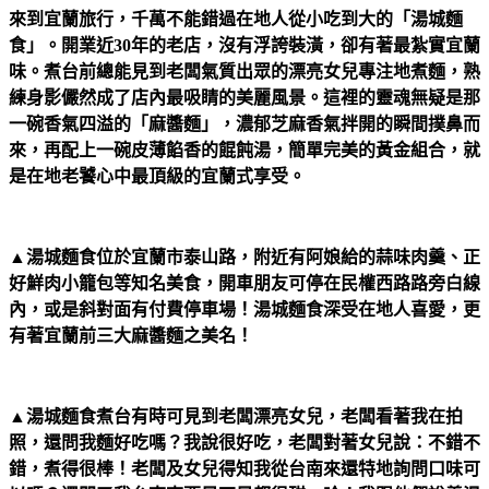
來到宜蘭旅行，千萬不能錯過在地人從小吃到大的「湯城麵
食」。開業近30年的老店，沒有浮誇裝潢，卻有著最紮實宜蘭
味。煮台前總能見到老闆氣質出眾的漂亮女兒專注地煮麵，熟
練身影儼然成了店內最吸睛的美麗風景。這裡的靈魂無疑是那
一碗香氣四溢的「麻醬麵」，濃郁芝麻香氣拌開的瞬間撲鼻而
來，再配上一碗皮薄餡香的餛飩湯，簡單完美的黃金組合，就
是在地老饕心中最頂級的宜蘭式享受。
▲湯城麵食位於宜蘭市泰山路，附近有阿娘給的蒜味肉羹、正
好鮮肉小籠包等知名美食，開車朋友可停在民權西路路旁白線
內，或是斜對面有付費停車場！湯城麵食深受在地人喜愛，更
有著宜蘭前三大麻醬麵之美名！
▲湯城麵食煮台有時可見到老闆漂亮女兒，老闆看著我在拍
照，還問我麵好吃嗎？我說很好吃，老闆對著女兒說：不錯不
錯，煮得很棒！老闆及女兒得知我從台南來還特地詢問口味可