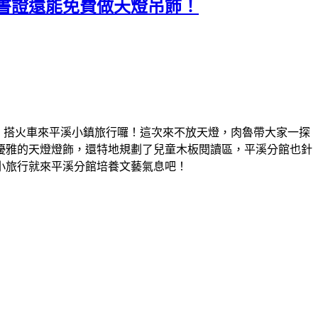
書證還能免費做天燈吊飾！
！
搭火車來平溪小鎮旅行囉！這次來不放天燈，肉魯帶大家一探
優雅的天燈燈飾，還特地規劃了兒童木板閱讀區，平溪分館也針
小旅行就來平溪分館培養文藝氣息吧！