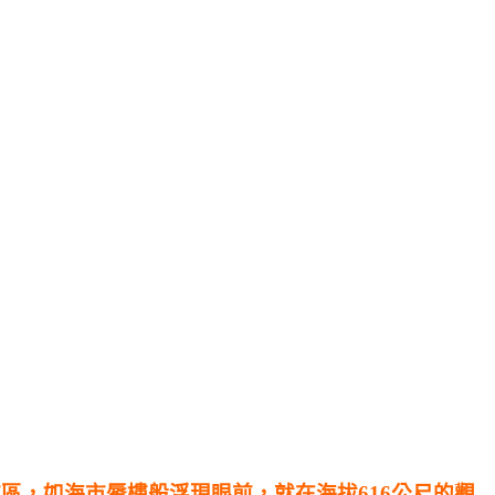
區，如海市蜃樓般浮現眼前，就在海拔616公尺的觀