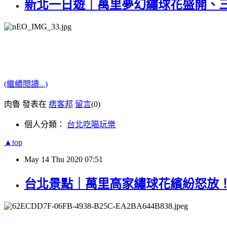
新北一日遊｜萬里夢幻繡球花盛開、
(繼續閱讀...)
肉魯 發表在
痞客邦
留言
(0)
個人分類：
台北吃喝玩樂
▲top
May
14
Thu
2020
07:51
台北景點｜萬里高家繡球花繽紛怒放