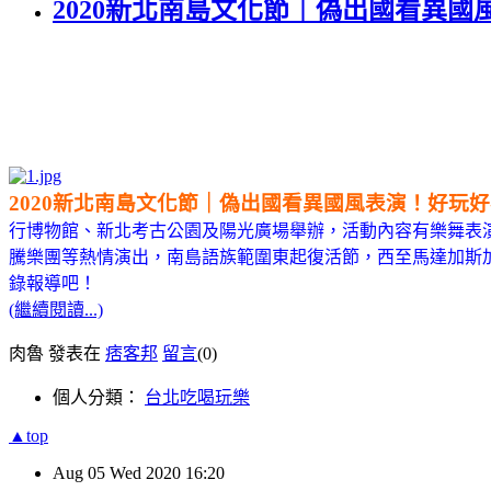
2020新北南島文化節｜偽出國看異
2020新北南島文化節｜偽出國看異國風表演！好玩
行博物館、新北考古公園及陽光廣場舉辦，活動內容有樂舞表
騰樂團等熱情演出，南島語族範圍東起復活節，西至馬達加斯加
錄報導吧！
(繼續閱讀...)
肉魯 發表在
痞客邦
留言
(0)
個人分類：
台北吃喝玩樂
▲top
Aug
05
Wed
2020
16:20