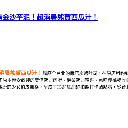
誇金沙芋泥！超消暑熊賀西瓜汁！
消暑熊賀西瓜汁！
風靡全台北的餓店炭烤吐司，在原店租約
ter，保留了原本超受歡迎的雙倍起司肉蛋、泡菜起司辣雞、蔥啥櫻
紛的少女俏皮風格，早成了IG網紅網帥拍照打卡熱點唷，從台