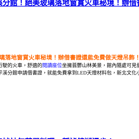
溪分館！絕美玻璃落地窗賞火車秘境！辦借
璃落地窗賞火車秘境！辦借書證還能免費做天燈吊飾
行駛的火車，舒適的
閱讀座位
坐擁蓊鬱山林美景，館內隨處可見
平溪分館申請借書證，就能免費拿到LED天燈材料包，新北文化