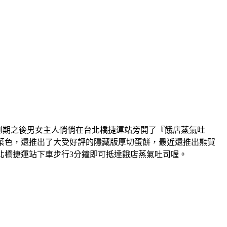
到期之後男女主人悄悄在台北橋捷運站旁開了『餓店蒸氣吐
桃鴨等菜色，還推出了大受好評的隱藏版厚切蛋餅，最近還推出熊賀
北橋捷運站下車步行3分鐘即可抵達餓店蒸氣吐司喔。