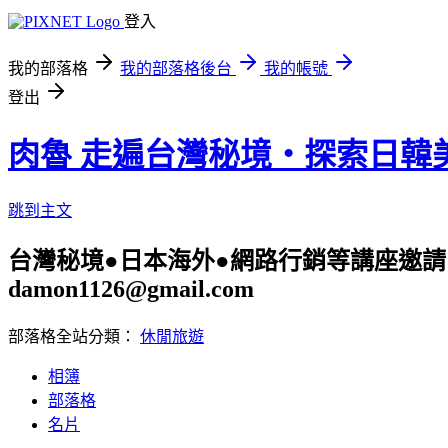
登入
我的部落格
我的部落格後台
我的帳號
登出
肉魯 走遍台灣秘境・探索日韓
跳到主文
台灣秘境●日本海外●網路行銷等講座邀請 旅遊
damon1126@gmail.com
部落格全站分類：
休閒旅遊
相簿
部落格
名片