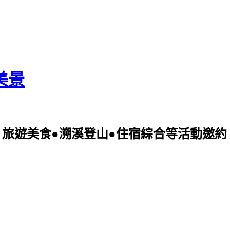
美景
美食●溯溪登山●住宿綜合等活動邀約 可電洽09