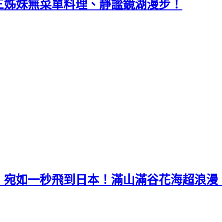
三姊妹無菜單料理、靜謐鏡湖漫步！
！宛如一秒飛到日本！滿山滿谷花海超浪漫