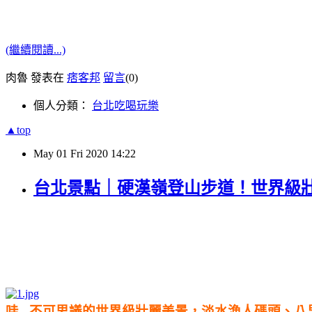
(繼續閱讀...)
肉魯 發表在
痞客邦
留言
(0)
個人分類：
台北吃喝玩樂
▲top
May
01
Fri
2020
14:22
台北景點｜硬漢嶺登山步道！世界級
哇...不可思議的世界級壯麗美景，淡水漁人碼頭、