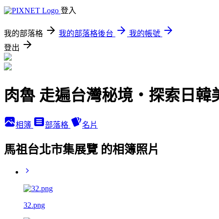
登入
我的部落格
我的部落格後台
我的帳號
登出
肉魯 走遍台灣秘境・探索日韓
相簿
部落格
名片
馬祖台北市集展覽 的相簿照片
32.png