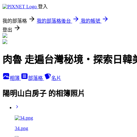
登入
我的部落格
我的部落格後台
我的帳號
登出
肉魯 走遍台灣秘境・探索日韓
相簿
部落格
名片
陽明山白房子 的相簿照片
34.png