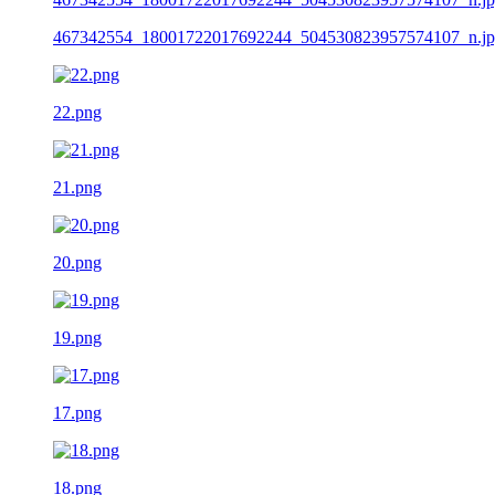
467342554_18001722017692244_504530823957574107_n.j
22.png
21.png
20.png
19.png
17.png
18.png