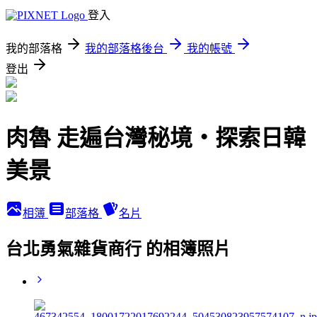
登入
我的部落格
我的部落格後台
我的帳號
登出
肉魯 走遍台灣秘境・探索日韓
美景
相簿
部落格
名片
台北勇氣雜貨商行 的相簿照片