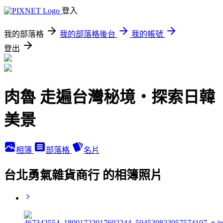
登入
我的部落格
我的部落格後台
我的帳號
登出
肉魯 走遍台灣秘境・探索日韓
美景
相簿
部落格
名片
台北勇氣雜貨商行 的相簿照片