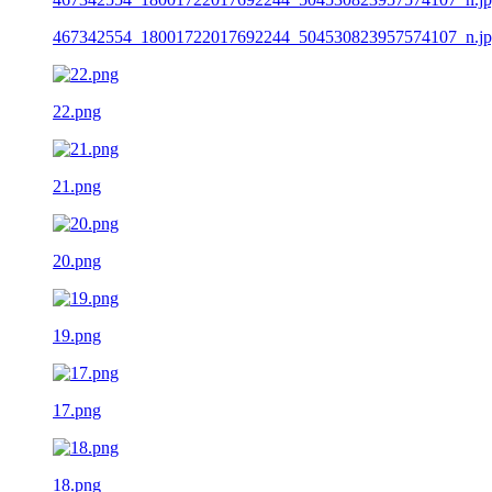
467342554_18001722017692244_504530823957574107_n.j
22.png
21.png
20.png
19.png
17.png
18.png