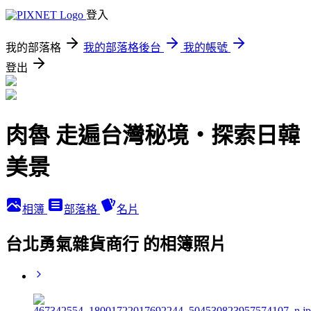
登入
我的部落格
我的部落格後台
我的帳號
登出
肉魯 走遍台灣秘境・探索日韓
美景
相簿
部落格
名片
台北勇氣雜貨商行 的相簿照片