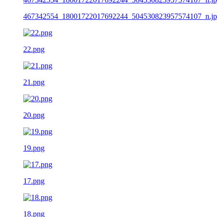
467342554_18001722017692244_504530823957574107_n.j
22.png
21.png
20.png
19.png
17.png
18.png