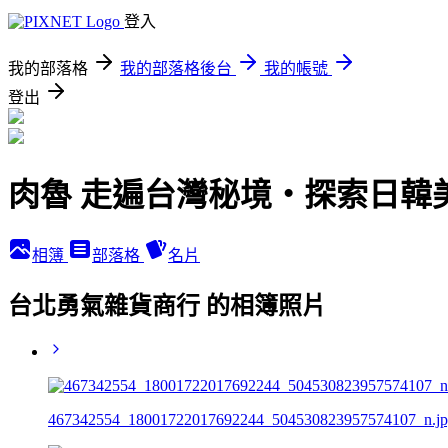
登入
我的部落格
我的部落格後台
我的帳號
登出
肉魯 走遍台灣秘境・探索日韓
相簿
部落格
名片
台北勇氣雜貨商行 的相簿照片
467342554_18001722017692244_504530823957574107_n.j