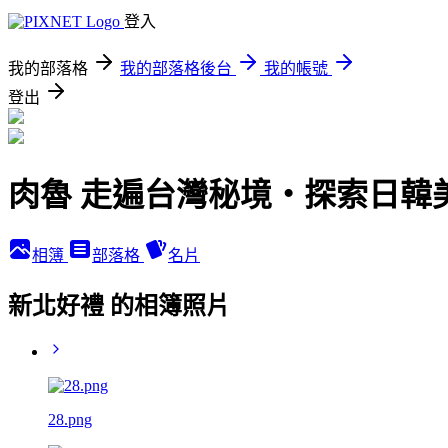
登入
我的部落格
我的部落格後台
我的帳號
登出
肉魯 走遍台灣秘境・探索日韓
相簿
部落格
名片
新北好禮 的相簿照片
28.png