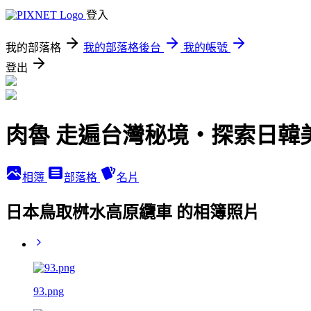
登入
我的部落格
我的部落格後台
我的帳號
登出
肉魯 走遍台灣秘境・探索日韓
相簿
部落格
名片
日本鳥取桝水高原纜車 的相簿照片
93.png