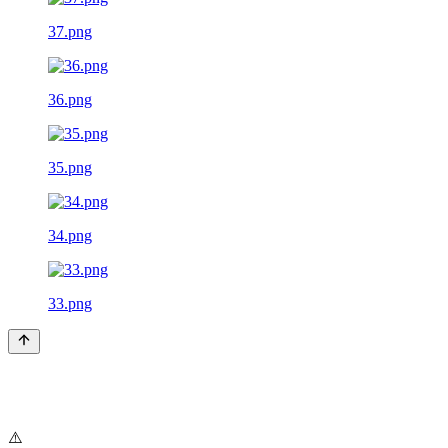
37.png
36.png
35.png
34.png
33.png
⚠️