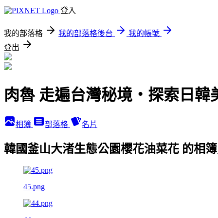
登入
我的部落格
我的部落格後台
我的帳號
登出
肉魯 走遍台灣秘境・探索日韓
相簿
部落格
名片
韓國釜山大渚生態公園櫻花油菜花 的相簿
45.png