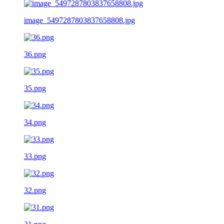
image_5497287803837658808.jpg
36.png
35.png
34.png
33.png
32.png