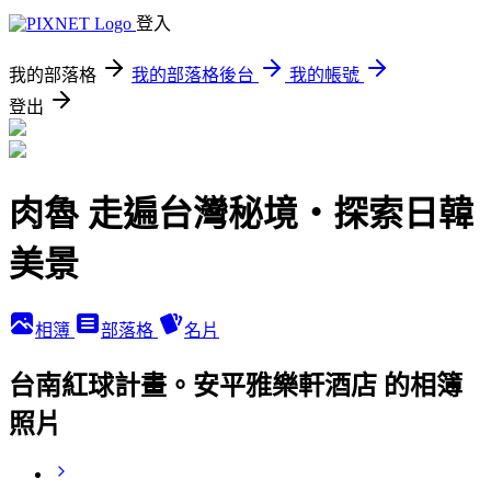
登入
我的部落格
我的部落格後台
我的帳號
登出
肉魯 走遍台灣秘境・探索日韓
美景
相簿
部落格
名片
台南紅球計畫。安平雅樂軒酒店 的相簿
照片