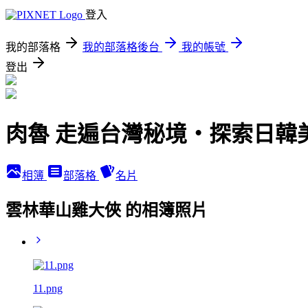
登入
我的部落格
我的部落格後台
我的帳號
登出
肉魯 走遍台灣秘境・探索日韓
相簿
部落格
名片
雲林華山雞大俠 的相簿照片
11.png