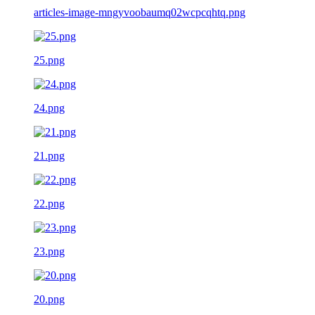
articles-image-mngyvoobaumq02wcpcqhtq.png
25.png
24.png
21.png
22.png
23.png
20.png